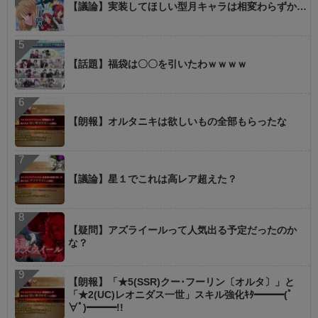
【議論】実装してほしい型月キャラは相変わらずか…
【話題】福袋は〇〇を引いたわｗｗｗｗ
【朗報】オルタニキは欲しいもの全部もらったな
【議論】星１でこれは高レア超えた？
【疑問】アズライールって人気出る予定だったのか
な？
【朗報】「★5(SSR)クー･フーリン〔オルタ〕」と
「★2(UC)レオニダス一世」スキル強化ｷﾀ━━━(ﾟ
∀ﾟ)━━━!!