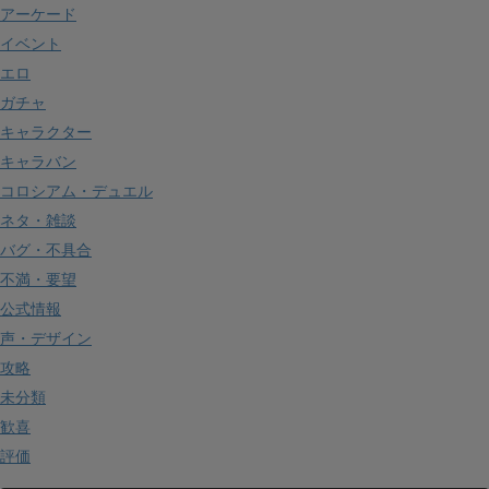
アーケード
イベント
エロ
ガチャ
キャラクター
キャラバン
コロシアム・デュエル
ネタ・雑談
バグ・不具合
不満・要望
公式情報
声・デザイン
攻略
未分類
歓喜
評価