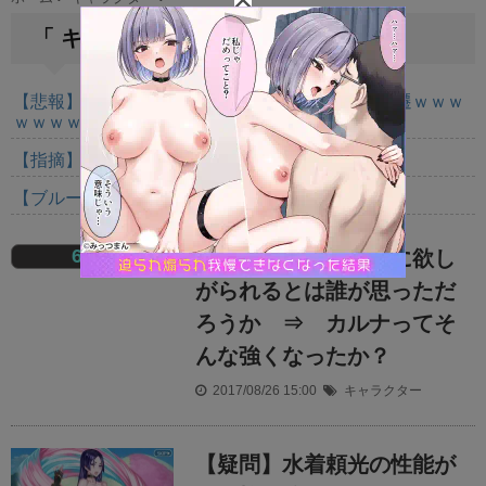
t
「 キャラクター 」 一覧
e
【悲報】高市早苗に逆らった財務官僚、異例の左遷ｗｗｗ
ｗｗｗｗｗ
【指摘】卑弥呼の強化はぶっ壊れじゃない？
【ブルーロック】実写映画が初日で5位か⋯
6
カルナさんがこんなに欲し
コメ
がられるとは誰が思っただ
ろうか ⇒ カルナってそ
んな強くなったか？
2017/08/26 15:00
キャラクター
【疑問】水着頼光の性能が