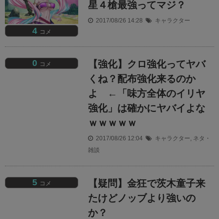
星４槍最強ってマジ？
2017/08/26 14:28
キャラクター
4
コメ
0
【強化】クロ強化ってヤバ
コメ
くね？配布強化来るのか
よ ←「味方全体のイリヤ
強化」は確かにヤバイよな
ｗｗｗｗｗ
2017/08/26 12:04
キャラクター
,
ネタ・
雑談
5
【疑問】金狂で茨木童子来
コメ
たけどノッブより強いの
か？