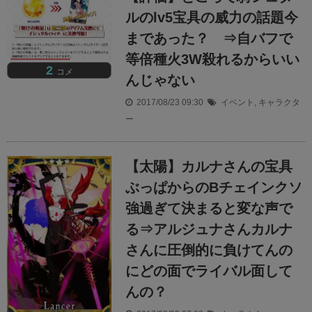
ルのlv5宝具の威力の話題今
まであった？ ⇒自バフで
等倍種火3W殺れるからいい
2
コメ
んじゃない
2017/08/23 09:30
イベント
,
キャラクタ
ー
【太陽】カルナさんの宝具
ぶっぱからのBチェインクソ
強過ぎて決まると変な声で
る⇒アルジュナさんカルナ
さんに圧倒的に負けてんの
にどの面でライバル面して
んの？