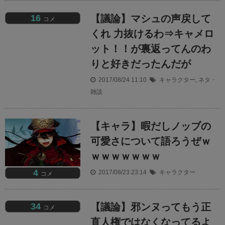
16
【議論】マシュの声戻して
コメ
くれ 力抜けるわ⇒キャメロ
ット！！が裏返ってんのわ
りと好きだったんだが
2017/08/24 11:10
キャラクター
,
ネタ・
雑談
【キャラ】暇だしノッブの
可愛さについて語ろうぜｗ
ｗｗｗｗｗｗｗ
4
2017/08/23 23:14
キャラクター
コメ
34
【議論】邪ンヌってもう正
コメ
直人権ではなくなってるよ