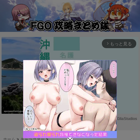
もっと見る
arrow_forward_ios
Powered by 
GliaStudios
M
u
ホーム
>
キャラクター
>