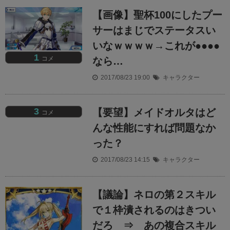
【画像】聖杯100にしたプー
サーはまじでステータスい
いなｗｗｗｗ→これが●●●●
1
コメ
なら…
2017/08/23 19:00
キャラクター
3
【要望】メイドオルタはど
コメ
んな性能にすれば問題なか
った？
2017/08/23 14:15
キャラクター
【議論】ネロの第２スキル
で１枠潰されるのはきつい
だろ ⇒ あの複合スキル