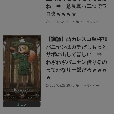
ね ⇒ 意見真っ二つでワ
ロタｗｗｗｗ
2017/08/23 21:15
キャラクター
【議論】凸カレスコ聖杯70
バニヤンはガチだしもっと
サポに出してほしい ⇒
わざわざバニヤン借りるの
ってかなり一部だろｗｗｗ
ｗ
2017/08/23 20:45
キャラクター
3
コメ