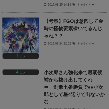
2017/08/25 14:38
キャラクター
【考察】FGOは意図して金
時の怪物要素省いてるんじ
ゃね？？
2017/08/24 22:02
キャラクター
3
コメ
4
小次郎さん強化来て最弱候
コメ
補から抜け出してくれ
⇒ 剣豪七番勝負で●●小次
郎として星4辺りで出ないか
な