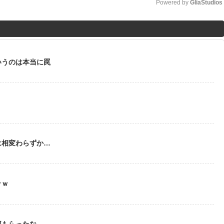
Powered by 
GliaStudios
M
u
t
いうのは本当に罠
e
う
は相変わらずか…
ｗｗ
部もらったな