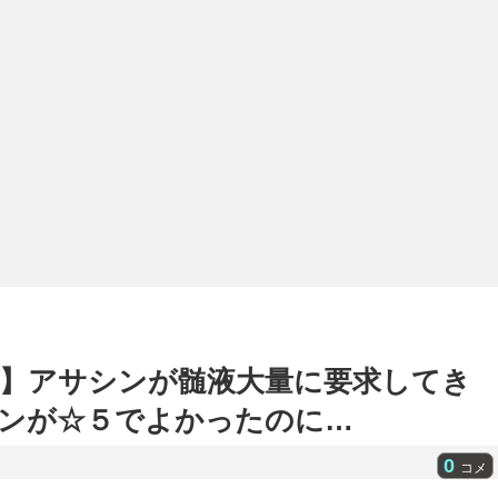
】アサシンが髄液大量に要求してき
ンが☆５でよかったのに…
0
コメ