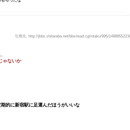
引用元: http://jbbs.shitaraba.net/bbs/read.cgi/otaku/995/1498855223
…
じゃないか
定期的に新宿駅に足運んだほうがいいな