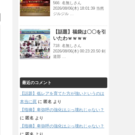
566: 名無しさん
2026/08/06(木) 18:01:39 当然
ジルジル …
【話題】福袋は〇〇を引
いたわｗｗｗｗ
718: 名無しさん
2026/08/06(木) 00:23:20.50 剣
道部 …
最近のコメント
【話題】低レアを育てた方が強いというのは
本当に罠
に
匿名
より
【指摘】卑弥呼の強化はぶっ壊れじゃない？
に
匿名
より
【指摘】卑弥呼の強化はぶっ壊れじゃない？
に
匿名
より