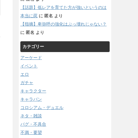
【話題】低レアを育てた方が強いというのは
本当に罠
に
匿名
より
【指摘】卑弥呼の強化はぶっ壊れじゃない？
に
匿名
より
/
カテゴリー
アーケード
イベント
エロ
ガチャ
キャラクター
キャラバン
コロシアム・デュエル
ネタ・雑談
バグ・不具合
不満・要望