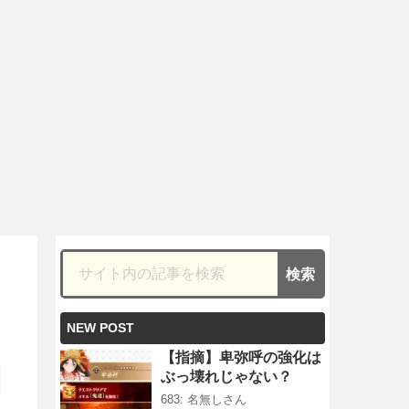
NEW POST
【指摘】卑弥呼の強化は
ぶっ壊れじゃない？
683: 名無しさん