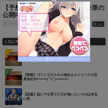
t
【予想】ヘブンズフィール最終章の
e
公開PU鯖は誰だ？←村正！！！
0
2020/03/14
コメ
人気記事ランキング
【指摘】卑弥呼の強化はぶっ壊れじゃない？
【朗報】ヴリトラのスキル強化＆エイリークの宝
具強化ｷﾀ━━━(ﾟ∀ﾟ)━━━!!
【話題】低レアを育てた方が強いというのは本当
に罠