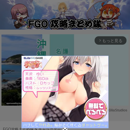
もっと見る
arrow_forward_ios
Powered by 
GliaStudios
M
u
FGO攻略まとめ隊
>
キャラクター
>