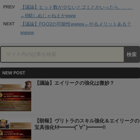
PREV
【議論】ヒット数が少ないとゴミとかいったら、、、
←B鯖しぬじゃねえかwww
NEXT
【議論】FGO2の可能性wwww←やるメリットある？
wwww
NEW POST
【議論】エイリークの強化は微妙？
【朗報】ヴリトラのスキル強化＆エイリークの
宝具強化ｷﾀ━━━(ﾟ∀ﾟ)━━━!!