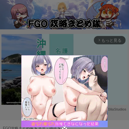
もっと見る
arrow_forward_ios
Powered by 
GliaStudios
M
u
FGO攻略まとめ隊
>
ネタ・雑談
>