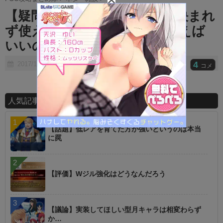
t
【疑問】未だに聖杯使う鯖が決まれ
e
ず使えてないんだけど誰に使えば
いいの？
4
2017/11/02
コメ
人気記事ランキング
【話題】低レアを育てた方が強いというのは本当
に罠
【評価】Wジル強化はどうなんだろう
【議論】実装してほしい型月キャラは相変わらず
か…