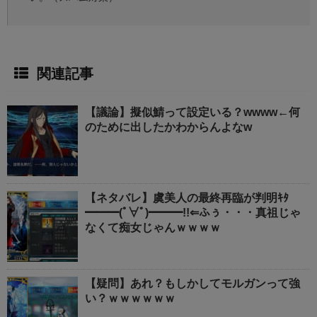
関連記事
【議論】擬似鯖って設定いる？wwww←何
のために出したかわからんよなw
【ネタバレ】虞美人の最終再臨が判明ｷﾀ
━━━(ﾟ∀ﾟ)━━━!!⇐ふぅ・・・真祖じゃ
なくて痴女じゃんｗｗｗｗ
【疑問】あれ？もしかしてモルガンって強
い？ｗｗｗｗｗｗ