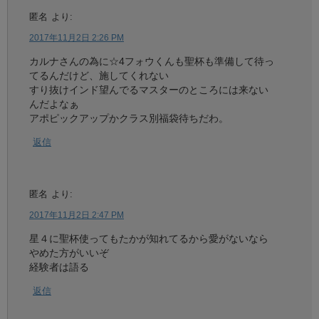
匿名
より:
2017年11月2日 2:26 PM
カルナさんの為に☆4フォウくんも聖杯も準備して待っ
てるんだけど、施してくれない
すり抜けインド望んでるマスターのところには来ない
んだよなぁ
アポピックアップかクラス別福袋待ちだわ。
返信
匿名
より:
2017年11月2日 2:47 PM
星４に聖杯使ってもたかが知れてるから愛がないなら
やめた方がいいぞ
経験者は語る
返信