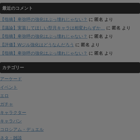
最近のコメント
【指摘】卑弥呼の強化はぶっ壊れじゃない？
に
匿名
より
【議論】実装してほしい型月キャラは相変わらずか…
に
匿名
より
【指摘】卑弥呼の強化はぶっ壊れじゃない？
に
匿名
より
【評価】Wジル強化はどうなんだろう
に
匿名
より
【指摘】卑弥呼の強化はぶっ壊れじゃない？
に
匿名
より
カテゴリー
アーケード
イベント
エロ
ガチャ
キャラクター
キャラバン
コロシアム・デュエル
ネタ・雑談