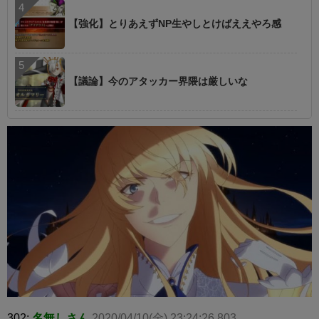
【強化】とりあえずNP生やしとけばええやろ感
【議論】今のアタッカー界隈は厳しいな
302:
名無しさん
2020/04/10(金) 23:24:26.803