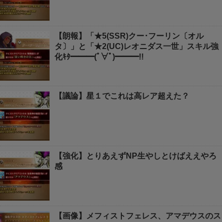
【朗報】「★5(SSR)クー･フーリン〔オル
タ〕」と「★2(UC)レオニダス一世」スキル強
化ｷﾀ━━━(ﾟ∀ﾟ)━━━!!
【議論】星１でこれは高レア超えた？
【強化】とりあえずNP生やしとけばええやろ
感
【画像】メフィストフェレス、アマデウスのス