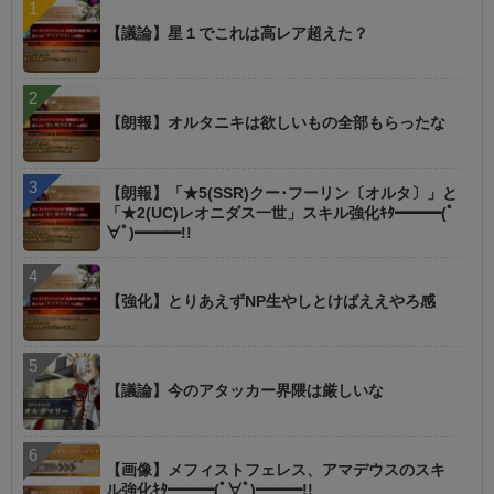
【議論】星１でこれは高レア超えた？
【朗報】オルタニキは欲しいもの全部もらったな
【朗報】「★5(SSR)クー･フーリン〔オルタ〕」と
「★2(UC)レオニダス一世」スキル強化ｷﾀ━━━(ﾟ
∀ﾟ)━━━!!
【強化】とりあえずNP生やしとけばええやろ感
【議論】今のアタッカー界隈は厳しいな
【画像】メフィストフェレス、アマデウスのスキ
ル強化ｷﾀ━━━(ﾟ∀ﾟ)━━━!!