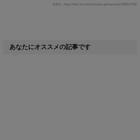
引用元：https://hebi.5ch.net/test/read.cgi/news4vip/1586524759/
あなたにオススメの記事です