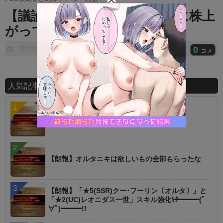
t
【議論】キリ様て登場する度に株上
e
がってるよなｗｗｗｗｗ
0
2020/04/11
コメ
人気記事ランキング
【議論】星１でこれは高レア超えた？
【朗報】オルタニキは欲しいもの全部もらったな
【朗報】「★5(SSR)クー･フーリン〔オルタ〕」と
「★2(UC)レオニダス一世」スキル強化ｷﾀ━━━(ﾟ
∀ﾟ)━━━!!