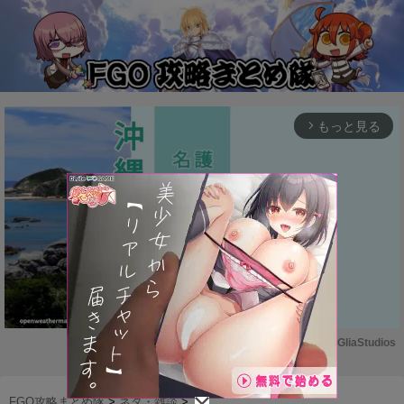
もっと見る
arrow_forward_ios
Powered by 
GliaStudios
M
u
FGO攻略まとめ隊
>
ネタ・雑談
>