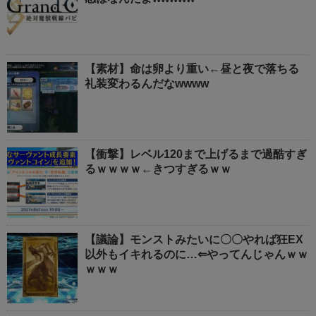
【素材】命は卵より重い←昼と夜で落ちる
礼装変わるんだなwwww
【衝撃】レベル120まで上げるまで過酷すぎ
るｗｗｗｗ←きつすぎるｗｗ
【議論】モンストみたいに〇〇やれば狂EX
以外もイキれるのに…⇐やってんじゃんｗｗ
ｗｗｗ