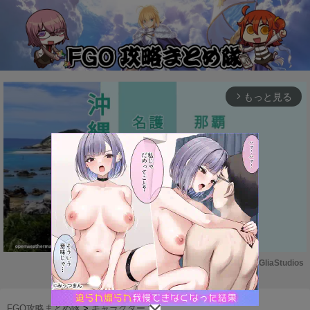
もっと見る
arrow_forward_ios
Powered by 
GliaStudios
M
u
FGO攻略まとめ隊
>
キャラクター
>