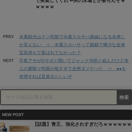
で実装してくれ ⇐男の水着とか要らんぞｗ
ｗｗｗｗ
PREV
水着頼光はクソ性能で水着スカサハ路線になる未来し
か見えない ⇒ 水着スカハサって殺鯖で稀少な全体
宝具持ちで喜ばれてなかった？
NEXT
不夜アサがQサポと聞いてジャック沖田と組んだけど本
人の素殴り性能が低すぎて全然ダメだった ⇒ ●●を
併用すれば及第点らしいぞ
NEW POST
【話題】青王、強化されすぎだろｗｗｗｗｗｗ