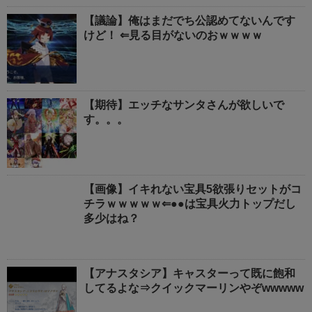
【議論】俺はまだでち公認めてないんです
けど！ ⇐見る目がないのおｗｗｗｗ
【期待】エッチなサンタさんが欲しいで
す。。。
【画像】イキれない宝具5欲張りセットがコ
チラｗｗｗｗｗ⇐●●は宝具火力トップだし
多少はね？
【アナスタシア】キャスターって既に飽和
してるよな⇒クイックマーリンやぞwwwww