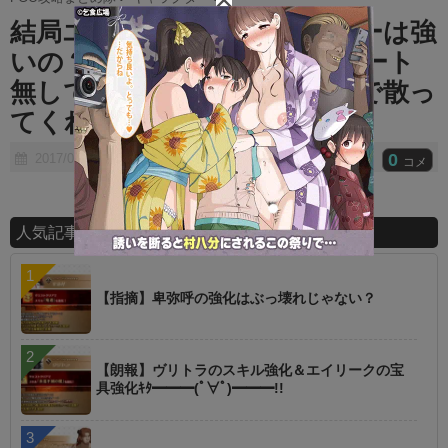
t
結局エルドラドのバーサーカーは強
e
いの？ ⇒ ●●しとけばサポート
無しでもボスに宝具叩き込んで散っ
てくれるからいいと思うよ
0
2017/07/04
コメ
人気記事ランキング
【指摘】卑弥呼の強化はぶっ壊れじゃない？
【朗報】ヴリトラのスキル強化＆エイリークの宝
具強化ｷﾀ━━━(ﾟ∀ﾟ)━━━!!