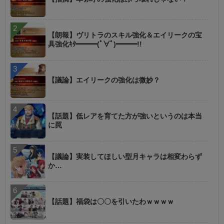
【朗報】ヴリトラのスキル強化＆エイリークの宝
具強化ｷﾀ━━━(ﾟ∀ﾟ)━━━!!
【議論】エイリークの強化は微妙？
【話題】低レアを育てた方が強いというのは本当
に罠
【議論】実装してほしい型月キャラは相変わらず
か…
【話題】福袋は〇〇を引いたわｗｗｗｗ