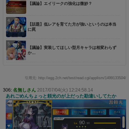
【議論】エイリークの強化は微妙？
【話題】低レアを育てた方が強いというのは本当
に罠
【議論】実装してほしい型月キャラは相変わらず
か…
引用元: http://egg.2ch.net/test/read.cgi/applism/1499133504/
306:
名無しさん
2017/07/04(火) 12:24:58.14
あれごめんちょっと頼光のが上だった勘違いしてたか