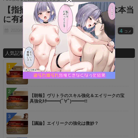
t
【指摘】FGOってこの鯖以外は本当
e
に有象無象だよなｗｗｗｗｗｗ
4
2020/07/26
コメ
人気記事ランキング
【指摘】卑弥呼の強化はぶっ壊れじゃない？
【朗報】ヴリトラのスキル強化＆エイリークの宝
具強化ｷﾀ━━━(ﾟ∀ﾟ)━━━!!
【議論】エイリークの強化は微妙？