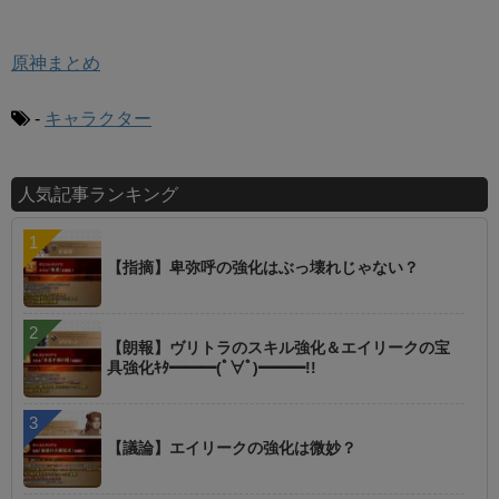
原神まとめ
-
キャラクター
人気記事ランキング
【指摘】卑弥呼の強化はぶっ壊れじゃない？
【朗報】ヴリトラのスキル強化＆エイリークの宝
具強化ｷﾀ━━━(ﾟ∀ﾟ)━━━!!
【議論】エイリークの強化は微妙？