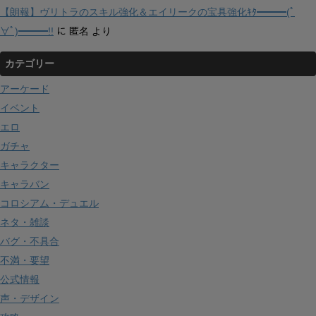
【朗報】ヴリトラのスキル強化＆エイリークの宝具強化ｷﾀ━━━(ﾟ
∀ﾟ)━━━!!
に
匿名
より
カテゴリー
アーケード
イベント
エロ
ガチャ
キャラクター
キャラバン
コロシアム・デュエル
ネタ・雑談
バグ・不具合
不満・要望
公式情報
声・デザイン