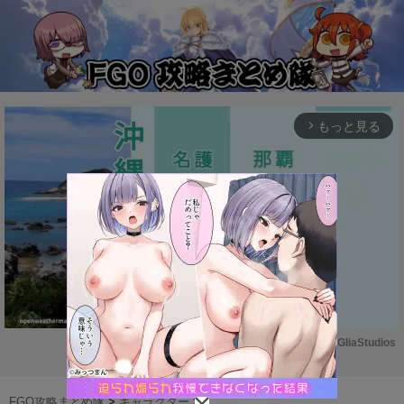
もっと見る
arrow_forward_ios
Powered by 
GliaStudios
M
u
FGO攻略まとめ隊
>
キャラクター
>