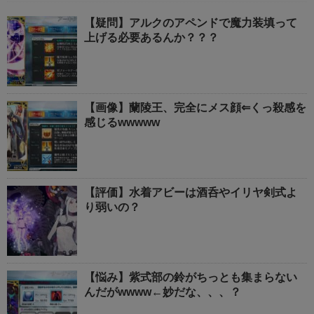
【疑問】アルクのアペンドで魔力装填って
上げる必要あるんか？？？
【画像】蘭陵王、完全にメス顔⇐くっ殺感を
感じるwwwww
【評価】水着アビーは酒呑やイリヤ剣式よ
り弱いの？
【悩み】紫式部の鈴がちっとも集まらない
んだがwwww←妙だな、、、？