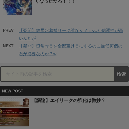
くなっただろ！！！
PREV
【疑問】結局水着鯖リーク誰なん？←○○が信憑性が高
いんだが
NEXT
【疑問】恒常☆５を全部宝具５にするのに最低何個の
石が必要なのか？w
NEW POST
【議論】エイリークの強化は微妙？