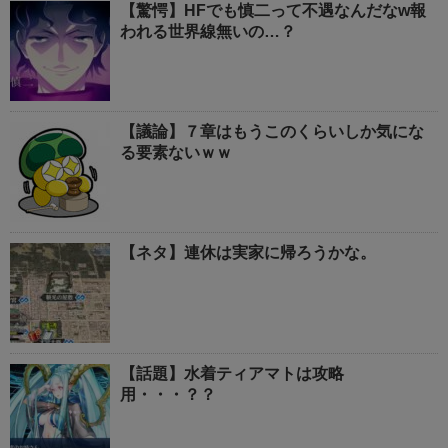
【驚愕】HFでも慎二って不遇なんだなw報
われる世界線無いの…？
【議論】７章はもうこのくらいしか気にな
る要素ないｗｗ
【ネタ】連休は実家に帰ろうかな。
【話題】水着ティアマトは攻略
用・・・？？