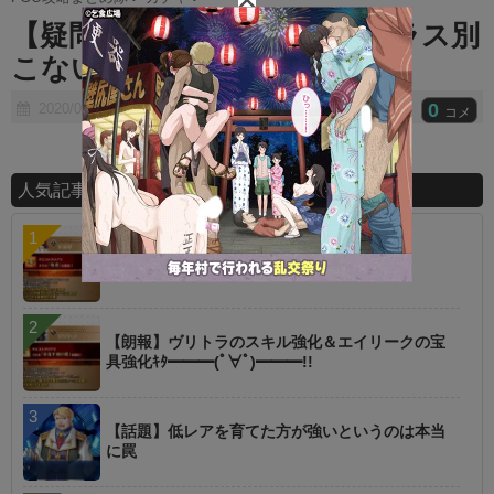
t
【疑問】福袋ってやっぱりクラス別
e
こないんだろうかwww
0
2020/07/28
コメ
人気記事ランキング
【指摘】卑弥呼の強化はぶっ壊れじゃない？
【朗報】ヴリトラのスキル強化＆エイリークの宝
具強化ｷﾀ━━━(ﾟ∀ﾟ)━━━!!
【話題】低レアを育てた方が強いというのは本当
に罠