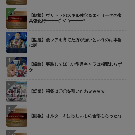
【朗報】ヴリトラのスキル強化＆エイリークの宝
具強化ｷﾀ━━━(ﾟ∀ﾟ)━━━!!
【話題】低レアを育てた方が強いというのは本当
に罠
【議論】実装してほしい型月キャラは相変わらず
か…
【話題】福袋は〇〇を引いたわｗｗｗｗ
【朗報】オルタニキは欲しいもの全部もらったな