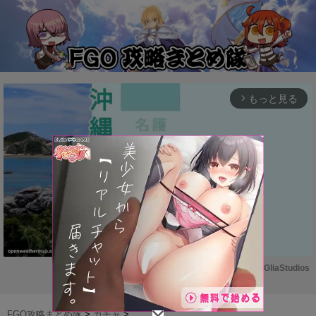
もっと見る
arrow_forward_ios
Powered by 
GliaStudios
M
u
FGO攻略まとめ隊
>
ガチャ
>