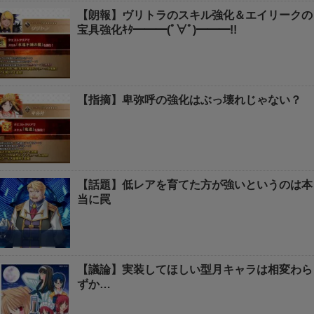
【朗報】ヴリトラのスキル強化＆エイリークの
宝具強化ｷﾀ━━━(ﾟ∀ﾟ)━━━!!
【指摘】卑弥呼の強化はぶっ壊れじゃない？
【話題】低レアを育てた方が強いというのは本
当に罠
【議論】実装してほしい型月キャラは相変わら
ずか…