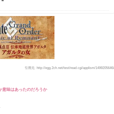
引用元: http://egg.2ch.net/test/read.cgi/applism/1499205646
か意味はあったのだろうか
1