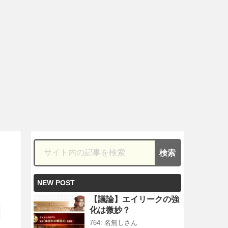
NEW POST
【議論】エイリークの強
化は微妙？
764: 名無しさん