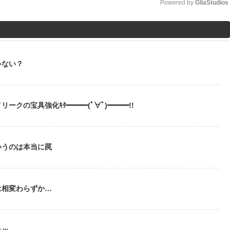
Powered by 
GliaStudios
M
u
t
ゃない？
e
ークの宝具強化ｷﾀ━━━(ﾟ∀ﾟ)━━━!!
いうのは本当に罠
は相変わらずか…
ｗｗ