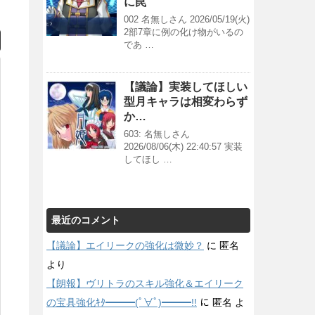
に罠
002 名無しさん 2026/05/19(火)
2部7章に例の化け物がいるの
であ …
【議論】実装してほしい
型月キャラは相変わらず
か…
603: 名無しさん
2026/08/06(木) 22:40:57 実装
してほし …
最近のコメント
【議論】エイリークの強化は微妙？
に
匿名
より
【朗報】ヴリトラのスキル強化＆エイリーク
の宝具強化ｷﾀ━━━(ﾟ∀ﾟ)━━━!!
に
匿名
よ