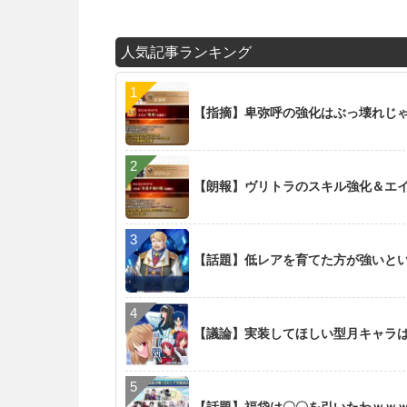
人気記事ランキング
【指摘】卑弥呼の強化はぶっ壊れじ
【朗報】ヴリトラのスキル強化＆エイリ
【話題】低レアを育てた方が強いと
【議論】実装してほしい型月キャラ
【話題】福袋は〇〇を引いたわｗｗ