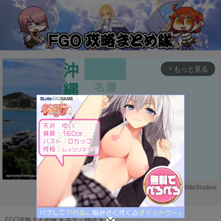
もっと見る
arrow_forward_ios
Powered by 
GliaStudios
M
u
FGO攻略まとめ隊
>
ネタ・雑談
>