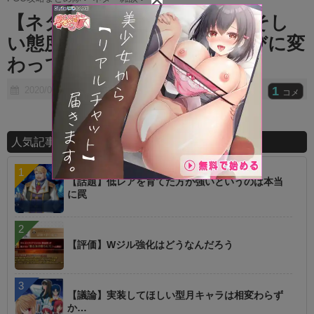
t
【ネタ】帰ってきたらよそよそし
e
い態度で先輩からマスター呼びに変
わってて欲しいｗｗｗｗ
1
2020/08/23
コメ
人気記事ランキング
【話題】低レアを育てた方が強いというのは本当
に罠
【評価】Wジル強化はどうなんだろう
【議論】実装してほしい型月キャラは相変わらず
か…