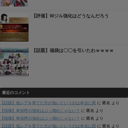
【評価】Wジル強化はどうなんだろう
【話題】福袋は〇〇を引いたわｗｗｗｗ
最近のコメント
【話題】低レアを育てた方が強いというのは本当に罠
に
匿名
より
【指摘】卑弥呼の強化はぶっ壊れじゃない？
に
匿名
より
【指摘】卑弥呼の強化はぶっ壊れじゃない？
に
匿名
より
【話題】低レアを育てた方が強いというのは本当に罠
に
匿名
より