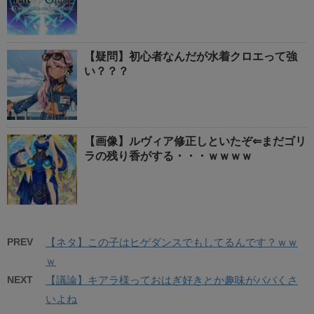
【疑問】初心者なんだが水着クロエって強
い？？？
【画像】ルヴィア修正しといたぞ⇐まだゴリ
ラの残り香がする・・・ｗｗｗｗ
PREV
【ネタ】この子はヒゲダンスでもしてるんです？ｗｗ
ｗ
NEXT
【議論】キアラ様っておはぎ好きとか趣味がババくさ
いよね