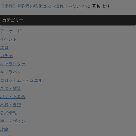
【指摘】卑弥呼の強化はぶっ壊れじゃない？
に
匿名
より
カテゴリー
アーケード
イベント
エロ
ガチャ
キャラクター
キャラバン
コロシアム・デュエル
ネタ・雑談
バグ・不具合
不満・要望
公式情報
声・デザイン
攻略