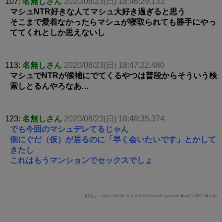
107:
名無しさん
2020/08/23(日) 18:46:29.133
マシュNTR好きな人てマシュ大好き過ぎると思う
そこまで愛着なかったらマシュが寝取られても勝手にやっ
ててくれとしか思えないし
113:
名無しさん
2020/08/23(日) 18:47:22.480
マシュでNTRが候補にでてくるやつは普段からそういう検
索しとるんやろなあ…
123:
名無しさん
2020/08/23(日) 18:48:35.374
でも今回のマシュデレてるじゃん
側にぐだ（仮）が居るのに「早く会いたいです」とかして
きたし
これはもうマンションでセックスでしょ
引用元：https://hebi.5ch.net/test/read.cgi/news4vip/1598174754/