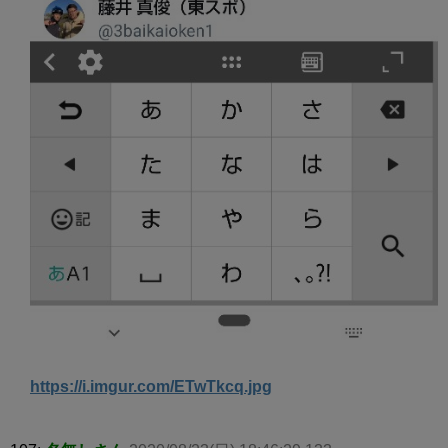
https://i.imgur.com/ETwTkcq.jpg