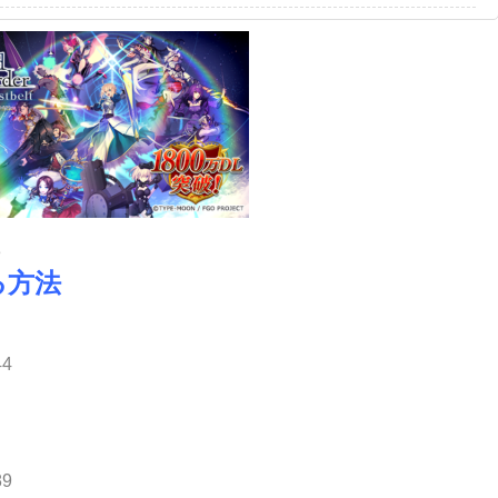
3
る方法
44
89