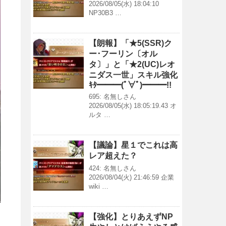
2026/08/05(水) 18:04:10
NP30B3 …
【朗報】「★5(SSR)ク
ー･フーリン〔オル
タ〕」と「★2(UC)レオ
ニダス一世」スキル強化
ｷﾀ━━━(ﾟ∀ﾟ)━━━!!
695: 名無しさん
2026/08/05(水) 18:05:19.43 オ
ルタ …
【議論】星１でこれは高
レア超えた？
424: 名無しさん
2026/08/04(火) 21:46:59 企業
wiki …
【強化】とりあえずNP