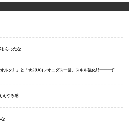
M
u
t
？
e
部もらったな
〔オルタ〕」と「★2(UC)レオニダス一世」スキル強化ｷﾀ━━━(ﾟ
ええやろ感
いな