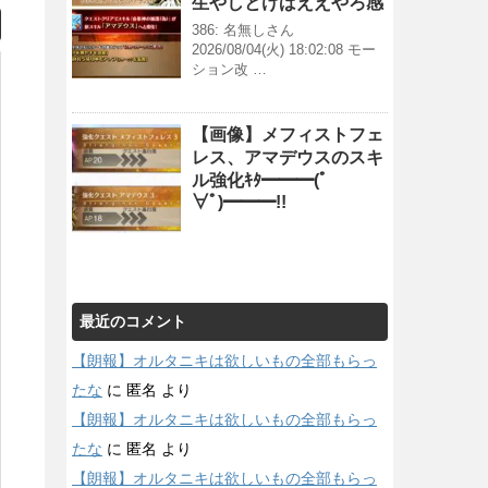
生やしとけばええやろ感
386: 名無しさん
2026/08/04(火) 18:02:08 モー
ション改 …
【画像】メフィストフェ
レス、アマデウスのスキ
ル強化ｷﾀ━━━(ﾟ
∀ﾟ)━━━!!
最近のコメント
【朗報】オルタニキは欲しいもの全部もらっ
たな
に
匿名
より
【朗報】オルタニキは欲しいもの全部もらっ
たな
に
匿名
より
【朗報】オルタニキは欲しいもの全部もらっ