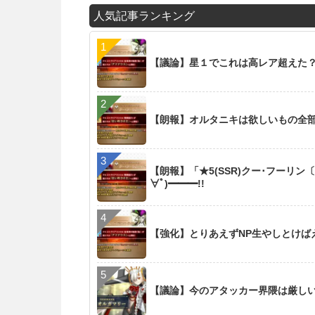
人気記事ランキング
【議論】星１でこれは高レア超えた
【朗報】オルタニキは欲しいもの全
【朗報】「★5(SSR)クー･フーリン
∀ﾟ)━━━!!
【強化】とりあえずNP生やしとけば
【議論】今のアタッカー界隈は厳し