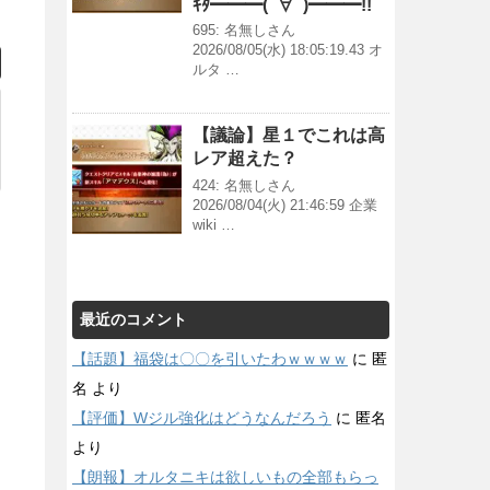
ｷﾀ━━━(ﾟ∀ﾟ)━━━!!
695: 名無しさん
2026/08/05(水) 18:05:19.43 オ
ルタ …
【議論】星１でこれは高
レア超えた？
424: 名無しさん
2026/08/04(火) 21:46:59 企業
wiki …
最近のコメント
【話題】福袋は〇〇を引いたわｗｗｗｗ
に
匿
名
より
【評価】Wジル強化はどうなんだろう
に
匿名
より
【朗報】オルタニキは欲しいもの全部もらっ