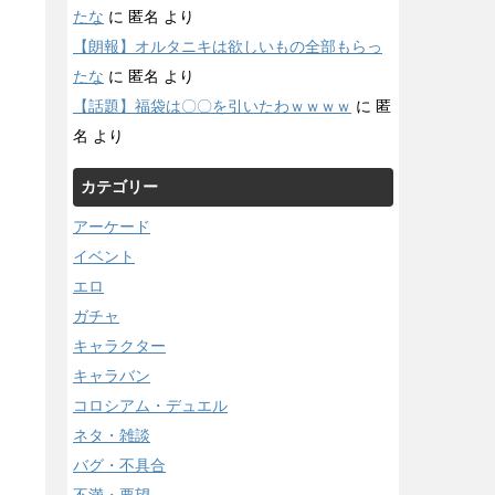
たな
に
匿名
より
【朗報】オルタニキは欲しいもの全部もらっ
たな
に
匿名
より
【話題】福袋は〇〇を引いたわｗｗｗｗ
に
匿
名
より
カテゴリー
アーケード
イベント
エロ
ガチャ
キャラクター
キャラバン
コロシアム・デュエル
ネタ・雑談
バグ・不具合