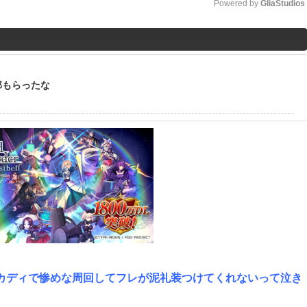
Powered by 
GliaStudios
M
u
t
部もらったな
e
2
カディで惨めな周回してフレが泥礼装つけてくれないって泣き