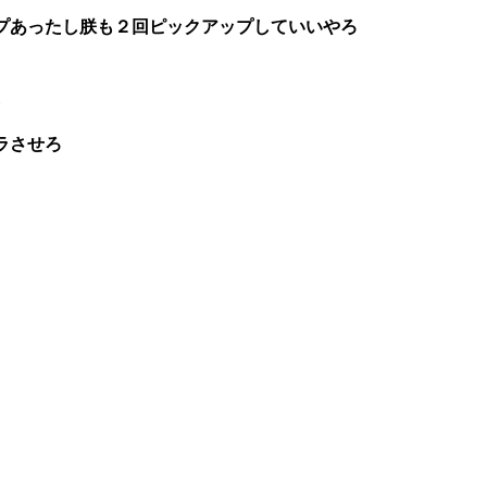
プあったし朕も２回ピックアップしていいやろ
2
ラさせろ