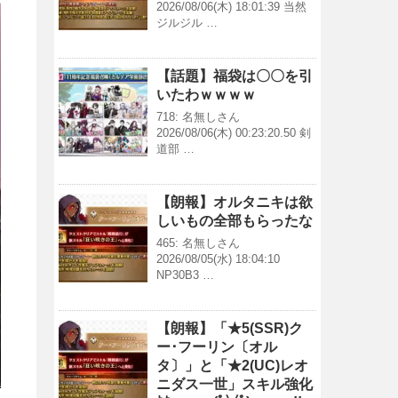
2026/08/06(木) 18:01:39 当然
ジルジル …
【話題】福袋は〇〇を引
いたわｗｗｗｗ
718: 名無しさん
2026/08/06(木) 00:23:20.50 剣
道部 …
【朗報】オルタニキは欲
しいもの全部もらったな
465: 名無しさん
2026/08/05(水) 18:04:10
NP30B3 …
【朗報】「★5(SSR)ク
ー･フーリン〔オル
タ〕」と「★2(UC)レオ
ニダス一世」スキル強化