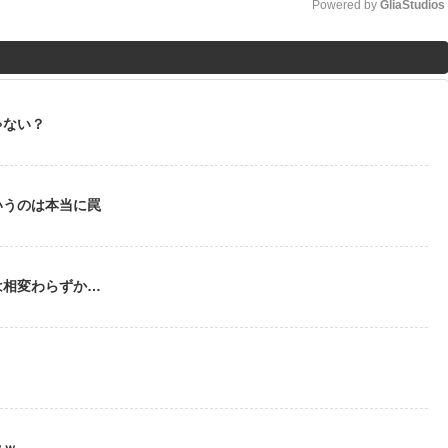
Powered by 
GliaStudios
M
u
t
ゃない？
e
いうのは本当に罠
は相変わらずか…
う
ｗｗ