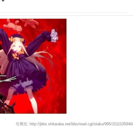
引用元: http://jbbs.shitaraba.net/bbs/read.cgi/otaku/995/1511105946