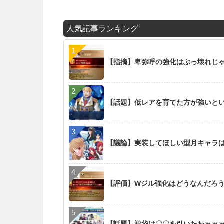
人気記事ランキング
【指摘】卑弥呼の強化はぶっ壊れじ
【話題】低レアを育てた方が強いと
【議論】実装してほしい型月キャラ
【評価】Wジル強化はどうなんだろ
【話題】福袋は〇〇を引いたわｗｗ