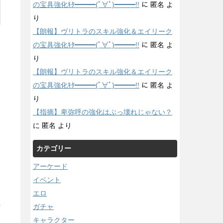
の宝具強化ｷﾀ━━━(ﾟ∀ﾟ)━━━!!
に
匿名
よ
り
【朗報】ヴリトラのスキル強化＆エイリーク
の宝具強化ｷﾀ━━━(ﾟ∀ﾟ)━━━!!
に
匿名
よ
り
【朗報】ヴリトラのスキル強化＆エイリーク
の宝具強化ｷﾀ━━━(ﾟ∀ﾟ)━━━!!
に
匿名
よ
り
【指摘】卑弥呼の強化はぶっ壊れじゃない？
に
匿名
より
カテゴリー
アーケード
イベント
エロ
ガチャ
/
キャラクター