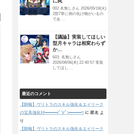
に罠
002 名無しさん 2026/05/19(火)
2部7章に例の化け物がいるの
であ …
【議論】実装してほしい
型月キャラは相変わらず
か…
603: 名無しさん
2026/08/06(木) 22:40:57 実装
してほし …
最近のコメント
【朗報】ヴリトラのスキル強化＆エイリーク
の宝具強化ｷﾀ━━━(ﾟ∀ﾟ)━━━!!
に
匿名
よ
り
【朗報】ヴリトラのスキル強化＆エイリーク