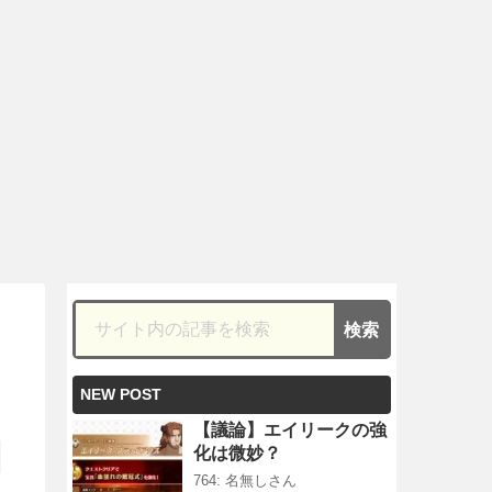
NEW POST
【議論】エイリークの強
化は微妙？
764: 名無しさん