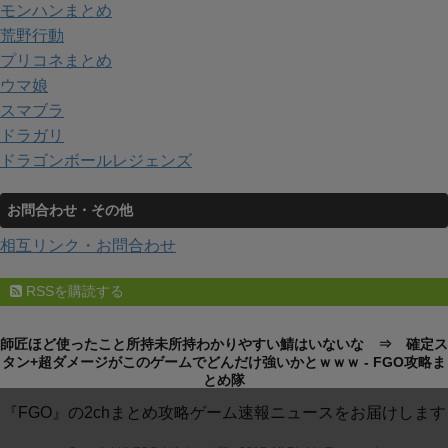
モンハンまとめ
荒野行動
プリコネまとめ
ウマ娘
スマブラ
ドラガリ
ドラゴンボールレジェンズ
お問合わせ・その他
相互リンク・お問合わせ
RSSを購読する
師匠ほど使ったこと所持未所持わかりやすい鯖はいないな ⇒ 確定ス
タン+超ダメージがこのゲームでどんだけ強いかとｗｗｗ - FGO攻略ま
とめ隊
『FGO』の2chまとめ攻略ゲーム速報ニュースをお届けします