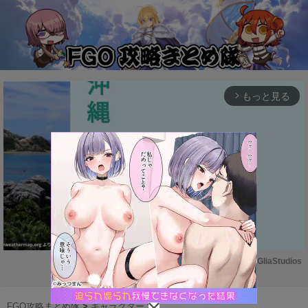
もっと見る
arrow_forward_ios
Powered by 
GliaStudios
M
u
FGO攻略まとめ隊
>
キャラクター
>