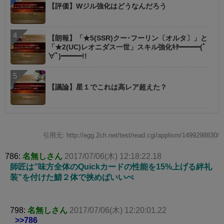
【評価】Wジル強化はどうなんだろう
【朗報】「★5(SSR)クー･フーリン〔オルタ〕」と
「★2(UC)レオニダス一世」スキル強化ｷﾀ━━━(ﾟ
∀ﾟ)━━━!!
【議論】星１でこれは高レア超えた？
引用元: http://egg.2ch.net/test/read.cgi/applism/1499298830/
786:
名無しさん
2017/07/06(木) 12:18:22.18
師匠は”味方全体のQuickカードの性能を15%上げる絆礼
装”を付けた鯖２体で挟めばいいべ
798:
名無しさん
2017/07/06(木) 12:20:01.22
>>786