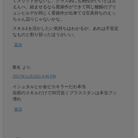
くメリットがないし、クラス的にも相性がいいとは言
えんべ。組ませるなら星操作ができて同じ槍鯖のブリ
ュンヒルデか同じく星操作が出来てＱ宝具持ちのえっ
ちゃん辺りじゃないかな。
スキル1を活かしたい気持ちはわかるが、あれは不安定
なものと割り切ったほうがいい。
返信
匿名
より:
2017年11月10日 9:46 PM
イシュタルとか金ピカキラーだわ本当
自前のスキルだけで30万近くプラススタンは本当ブッ
壊れ
返信