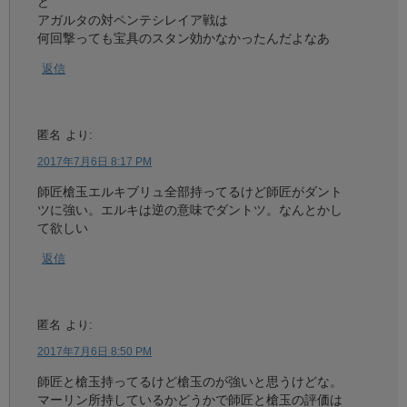
ど
アガルタの対ペンテシレイア戦は
何回撃っても宝具のスタン効かなかったんだよなあ
返信
匿名
より:
2017年7月6日 8:17 PM
師匠槍玉エルキブリュ全部持ってるけど師匠がダント
ツに強い。エルキは逆の意味でダントツ。なんとかし
て欲しい
返信
匿名
より:
2017年7月6日 8:50 PM
師匠と槍玉持ってるけど槍玉のが強いと思うけどな。
マーリン所持しているかどうかで師匠と槍玉の評価は