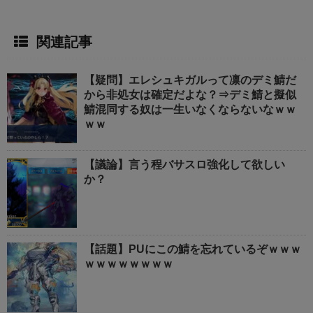
関連記事
【疑問】エレシュキガルって凛のデミ鯖だ
から非処女は確定だよな？⇒デミ鯖と擬似
鯖混同する奴は一生いなくならないなｗｗ
ｗｗ
【議論】言う程バサスロ強化して欲しい
か？
【話題】PUにこの鯖を忘れているぞｗｗｗ
ｗｗｗｗｗｗｗｗ