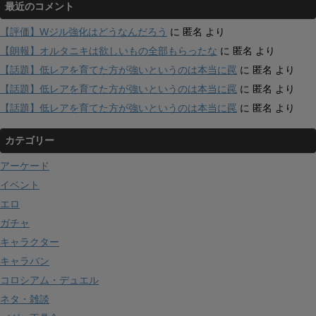
最近のコメント
【評価】Wジル強化はどうなんだろう
に
匿名
より
【朗報】オルタニキは欲しいもの全部もらったな
に
匿名
より
【話題】低レアを育てた方が強いというのは本当に罠
に
匿名
より
【話題】低レアを育てた方が強いというのは本当に罠
に
匿名
より
【話題】低レアを育てた方が強いというのは本当に罠
に
匿名
より
カテゴリー
アーケード
イベント
エロ
ガチャ
キャラクター
キャラバン
コロシアム・デュエル
ネタ・雑談