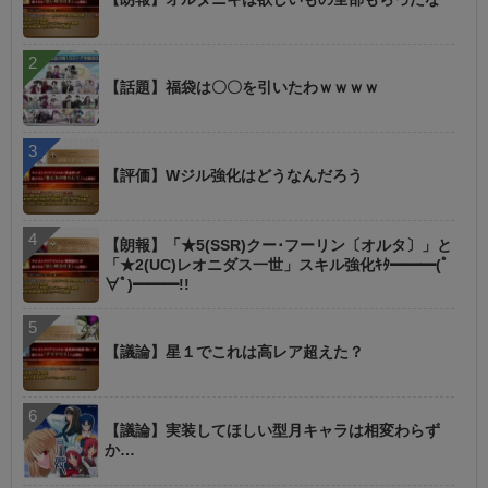
【話題】福袋は〇〇を引いたわｗｗｗｗ
【評価】Wジル強化はどうなんだろう
【朗報】「★5(SSR)クー･フーリン〔オルタ〕」と
「★2(UC)レオニダス一世」スキル強化ｷﾀ━━━(ﾟ
∀ﾟ)━━━!!
【議論】星１でこれは高レア超えた？
【議論】実装してほしい型月キャラは相変わらず
か…