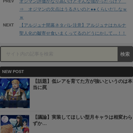
PREV
オジマン評価かなり高いけどそんな強かったっけ？
⇒ オジマンの欠点はうるさいのと●●くらいだしなｗ
ｗ
NEXT
【アルジュナ間幕ネタバレ注意】アルジュナはカルナ
聖人化の皺寄せ食いまくってるのどうにかして…！！
NEW POST
【話題】低レアを育てた方が強いというのは本
当に罠
【議論】実装してほしい型月キャラは相変わら
ずか…