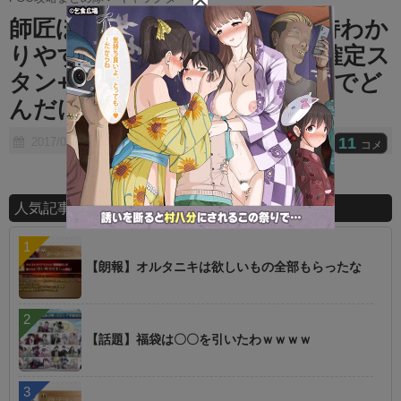
t
師匠ほど使ったこと所持未所持わか
e
りやすい鯖はいないな ⇒ 確定ス
タン+超ダメージがこのゲームでど
んだけ強いかとｗｗｗ
11
2017/07/06
コメ
人気記事ランキング
【朗報】オルタニキは欲しいもの全部もらったな
【話題】福袋は〇〇を引いたわｗｗｗｗ