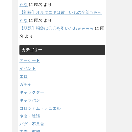
たな
に
匿名
より
【朗報】オルタニキは欲しいもの全部もらっ
たな
に
匿名
より
【話題】福袋は〇〇を引いたわｗｗｗｗ
に
匿
名
より
カテゴリー
アーケード
イベント
エロ
ガチャ
キャラクター
キャラバン
コロシアム・デュエル
ネタ・雑談
バグ・不具合