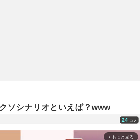
でクソシナリオといえば？www
24
コメ
もっと見る
arrow_forward_ios