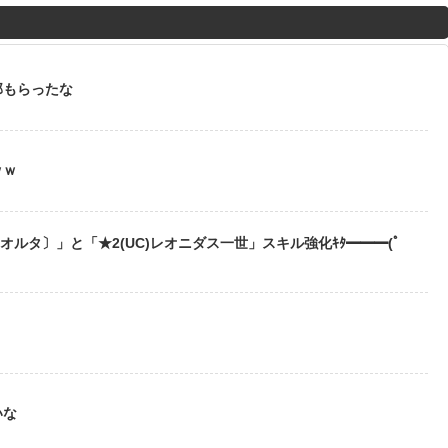
M
u
t
部もらったな
e
ｗｗ
〔オルタ〕」と「★2(UC)レオニダス一世」スキル強化ｷﾀ━━━(ﾟ
？
いな