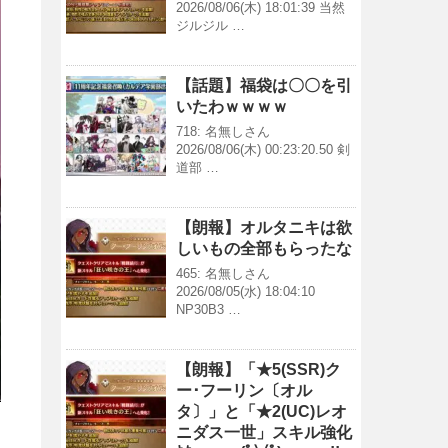
2026/08/06(木) 18:01:39 当然
ジルジル …
【話題】福袋は〇〇を引
いたわｗｗｗｗ
718: 名無しさん
2026/08/06(木) 00:23:20.50 剣
道部 …
【朗報】オルタニキは欲
しいもの全部もらったな
465: 名無しさん
2026/08/05(水) 18:04:10
NP30B3 …
【朗報】「★5(SSR)ク
ー･フーリン〔オル
タ〕」と「★2(UC)レオ
ニダス一世」スキル強化