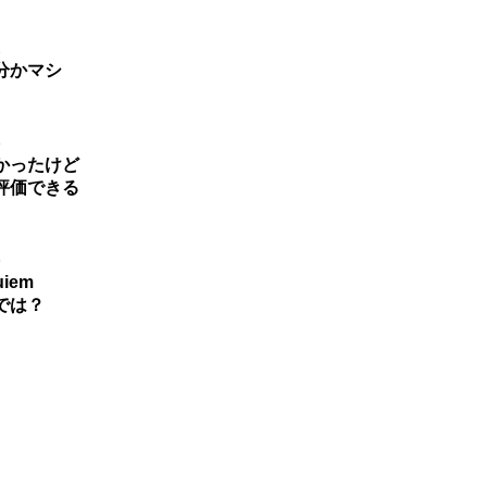
1
分かマシ
3
かったけど
評価できる
6
iem
では？