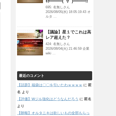
ｷﾀ━━━(ﾟ∀ﾟ)━━━!!
695: 名無しさん
2026/08/05(水) 18:05:19.43 オ
ルタ …
【議論】星１でこれは高
レア超えた？
424: 名無しさん
2026/08/04(火) 21:46:59 企業
wiki …
最近のコメント
【話題】福袋は〇〇を引いたわｗｗｗｗ
に
匿
名
より
【評価】Wジル強化はどうなんだろう
に
匿名
より
【朗報】オルタニキは欲しいもの全部もらっ