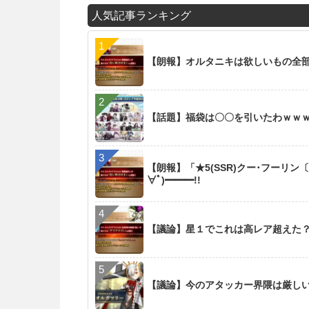
人気記事ランキング
【朗報】オルタニキは欲しいもの全
【話題】福袋は〇〇を引いたわｗｗ
【朗報】「★5(SSR)クー･フーリン
∀ﾟ)━━━!!
【議論】星１でこれは高レア超えた
【議論】今のアタッカー界隈は厳し