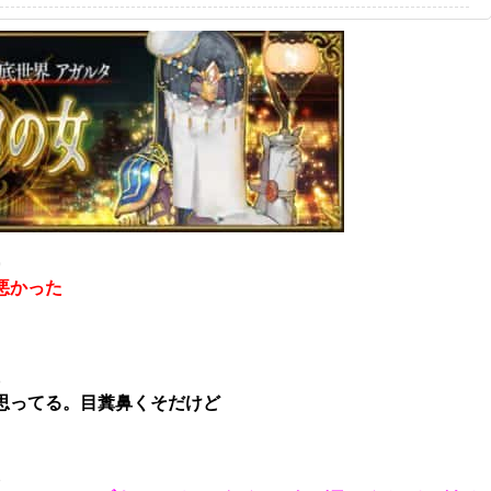
9
悪かった
8
思ってる。目糞鼻くそだけど
1