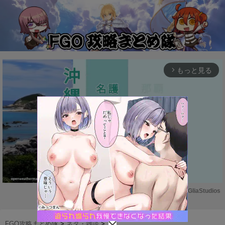
もっと見る
arrow_forward_ios
Powered by 
GliaStudios
M
u
FGO攻略まとめ隊
>
ネタ・雑談
>