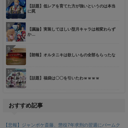
【話題】低レアを育てた方が強いというのは本当
に罠
【議論】実装してほしい型月キャラは相変わらず
か…
【朗報】オルタニキは欲しいもの全部もらったな
【話題】福袋は〇〇を引いたわｗｗｗｗ
おすすめ記事
【悲報】ジャンポケ斎藤、懲役7年求刑の翌週にバームク