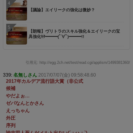
【議論】エイリークの強化は微妙？
【朗報】ヴリトラのスキル強化＆エイリークの宝
具強化ｷﾀ━━━(ﾟ∀ﾟ)━━━!!
引用元: http://egg.2ch.net/test/read.cgi/applism/1499381360/
339:
名無しさん
2017/07/07(金) 09:58:48.60
2017年カルデア流行語大賞（非公式
候補
やだよぉ…
ゼパなんとかさん
えっちゃん
外圧
序列
諭吉四人死んだメルト出ない(´；ω；`)