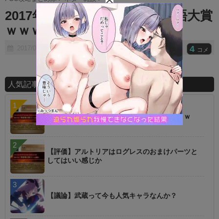
t
2017年上半期のカルデア流行語大賞
e
ｗｗｗｗｗｗ
4
2017/07/07
コメ
人気記事ランキング
【話題】青王、強化されすぎだろｗｗｗｗｗｗ
【評価】アルトリアはログレスのおまけパーツと
してはいい感じか
【議論】武蔵って今も人気キャラなんか？