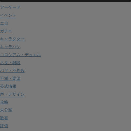
アーケード
イベント
エロ
ガチャ
キャラクター
キャラバン
コロシアム・デュエル
ネタ・雑談
バグ・不具合
不満・要望
公式情報
声・デザイン
攻略
未分類
歓喜
評価