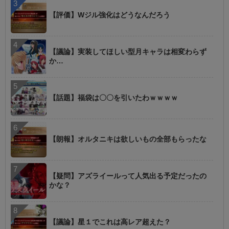
【評価】Wジル強化はどうなんだろう
【議論】実装してほしい型月キャラは相変わらず
か…
【話題】福袋は〇〇を引いたわｗｗｗｗ
【朗報】オルタニキは欲しいもの全部もらったな
【疑問】アズライールって人気出る予定だったの
かな？
【議論】星１でこれは高レア超えた？