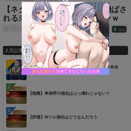
t
【ネタ】あの人は涙目で吹っ飛ばさ
e
れる未来しか見えないｗｗｗｗｗ
4
2020/11/26
コメ
人気記事ランキング
【話題】低レアを育てた方が強いというのは本当
に罠
【指摘】卑弥呼の強化はぶっ壊れじゃない？
【評価】Wジル強化はどうなんだろう