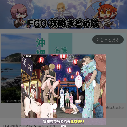
もっと見る
arrow_forward_ios
Powered by 
GliaStudios
M
u
FGO攻略まとめ隊
>
キャラクター
>