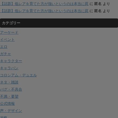
【話題】低レアを育てた方が強いというのは本当に罠
に
匿名
より
【話題】低レアを育てた方が強いというのは本当に罠
に
匿名
より
カテゴリー
アーケード
イベント
エロ
ガチャ
キャラクター
キャラバン
コロシアム・デュエル
ネタ・雑談
バグ・不具合
不満・要望
公式情報
声・デザイン
攻略