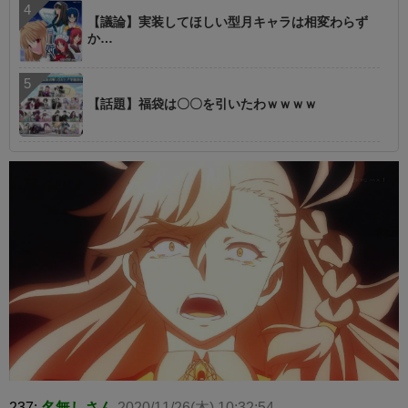
【議論】実装してほしい型月キャラは相変わらず
か…
【話題】福袋は〇〇を引いたわｗｗｗｗ
237:
名無しさん
2020/11/26(木) 10:32:54