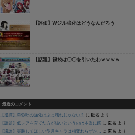
【評価】Wジル強化はどうなんだろう
【話題】福袋は〇〇を引いたわｗｗｗｗ
最近のコメント
【指摘】卑弥呼の強化はぶっ壊れじゃない？
に
匿名
より
【話題】低レアを育てた方が強いというのは本当に罠
に
匿名
より
【議論】実装してほしい型月キャラは相変わらずか…
に
匿名
より