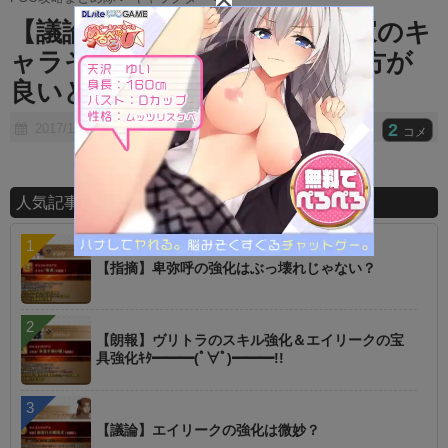
t
【議論】疑似鯖出す位なら本家のキ
e
ャラそのままで出してくれた方が
良いと思うんだけど…
2
2017/11/28
コメ
人気記事ランキング
【指摘】卑弥呼の強化はぶっ壊れじゃない？
【朗報】ヴリトラのスキル強化＆エイリークの宝
具強化ｷﾀ━━━(ﾟ∀ﾟ)━━━!!
【議論】エイリークの強化は微妙？