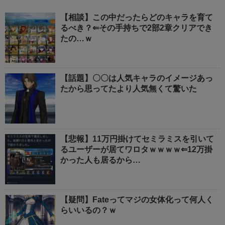
【相談】この中だったらどのキャラを育て
るべき？⇐その手持ちで2部2章クリアでき
たの…ｗ
【話題】〇〇は人気キャラのイメージあっ
たから思ってたより人気無くて驚いた
【悲報】11万円掛けてセミラミスを引いて
るユーザーが居てワロタｗｗｗｗ⇐12万掛
かった人も居るから…
【疑問】Fateってマジの女体化って何人く
らいいるの？ｗ