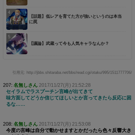
【話題】低レアを育てた方が強いというのは本当
に罠
【議論】武蔵って今も人気キャラなんか？
引用元: http://jbbs.shitaraba.net/bbs/read.cgi/otaku/995/1511777706/
207:
名無しさん
2017/11/27(月) 21:52:28
セイラムでラスプーチン言峰が出てきて
味方面してどうか信じてほしいとか言ってきたら反応に困
るな……
208:
名無しさん
2017/11/27(月) 21:53:08
今度の言峰は自分で動かせますとかだったら色々反響大き