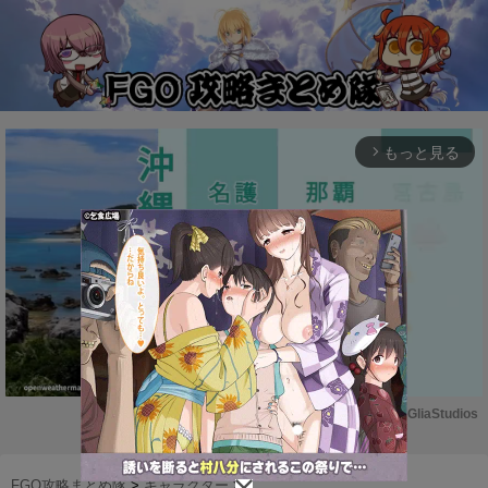
もっと見る
arrow_forward_ios
Powered by 
GliaStudios
M
u
FGO攻略まとめ隊
>
キャラクター
>