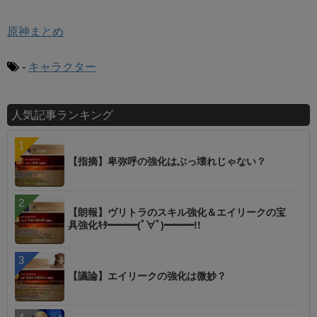
原神まとめ
-
キャラクター
人気記事ランキング
【指摘】卑弥呼の強化はぶっ壊れじゃない？
【朗報】ヴリトラのスキル強化＆エイリークの宝
具強化ｷﾀ━━━(ﾟ∀ﾟ)━━━!!
【議論】エイリークの強化は微妙？