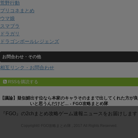
荒野行動
プリコネまとめ
ウマ娘
スマブラ
ドラガリ
ドラゴンボールレジェンズ
お問合わせ・その他
相互リンク・お問合わせ
RSSを購読する
【議論】疑似鯖出す位なら本家のキャラそのままで出してくれた方が良
いと思うんだけど… - FGO攻略まとめ隊
『FGO』の2chまとめ攻略ゲーム速報ニュースをお届けします
Copyright© FGO攻略まとめ隊 , 2017 All Rights Reserved.