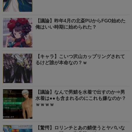
【議論】昨年4月の北斎PUからFGO始めた
俺はいい時期に始められた？
【キャラ】こいつ沢山カップリングされて
るけど誰が本命なの？ｗ
【議論】なんで男鯖を水着で出すのか⇒男
水着は●●も含まれるのにこれも嫌なのか？
ｗｗｗｗ
【驚愕】ロリンチとあの鯖使うとヤバいな