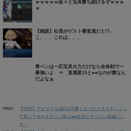
ｗｗｗｗｗ延々と宝具撃ち続けるぞｗｗｗ
ｗ
【雑談】社長がゲスト審査員だと!?←
こ、、、これは、、、
青ペンは一応宝具火力だけなら全体剣で一
番強いよ ⇒ 直感星15と●●なのが糞なん
だよなぁ
PREV
【予想】アビゲイル(仮)は可愛くなった☆５ステンノっ
て思ってる⇐ステンノ様は●●担当だぞ！いい加減にし
ろ！