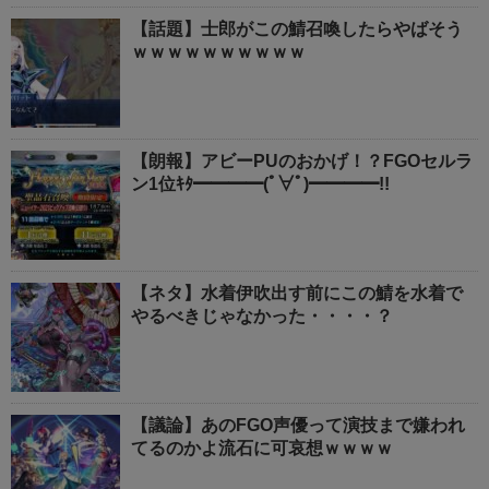
【話題】士郎がこの鯖召喚したらやばそう
ｗｗｗｗｗｗｗｗｗｗ
【朗報】アビーPUのおかげ！？FGOセルラ
ン1位ｷﾀ━━━━(ﾟ∀ﾟ)━━━━!!
【ネタ】水着伊吹出す前にこの鯖を水着で
やるべきじゃなかった・・・・？
【議論】あのFGO声優って演技まで嫌われ
てるのかよ流石に可哀想ｗｗｗｗ