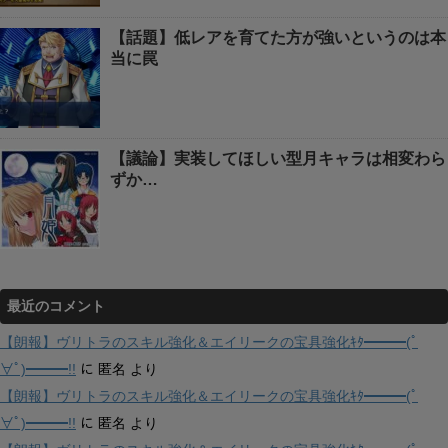
【話題】低レアを育てた方が強いというのは本
当に罠
【議論】実装してほしい型月キャラは相変わら
ずか…
最近のコメント
【朗報】ヴリトラのスキル強化＆エイリークの宝具強化ｷﾀ━━━(ﾟ
∀ﾟ)━━━!!
に
匿名
より
【朗報】ヴリトラのスキル強化＆エイリークの宝具強化ｷﾀ━━━(ﾟ
∀ﾟ)━━━!!
に
匿名
より