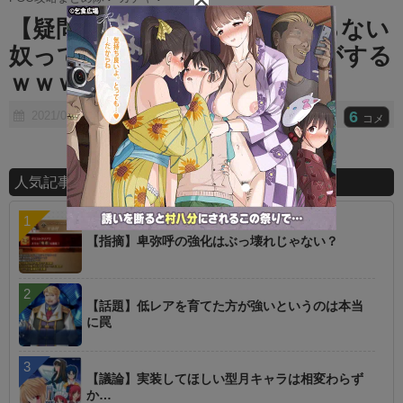
t
【疑問】限定で一番ガチャ回らない
e
奴ってだれ？←〇〇だった気がする
ｗｗｗ
6
2021/01/06
コメ
人気記事ランキング
【指摘】卑弥呼の強化はぶっ壊れじゃない？
【話題】低レアを育てた方が強いというのは本当
に罠
【議論】実装してほしい型月キャラは相変わらず
か…