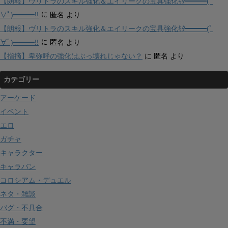
【朗報】ヴリトラのスキル強化＆エイリークの宝具強化ｷﾀ━━━(ﾟ
∀ﾟ)━━━!!
に
匿名
より
【朗報】ヴリトラのスキル強化＆エイリークの宝具強化ｷﾀ━━━(ﾟ
∀ﾟ)━━━!!
に
匿名
より
【指摘】卑弥呼の強化はぶっ壊れじゃない？
に
匿名
より
カテゴリー
アーケード
イベント
エロ
ガチャ
キャラクター
キャラバン
コロシアム・デュエル
ネタ・雑談
バグ・不具合
不満・要望