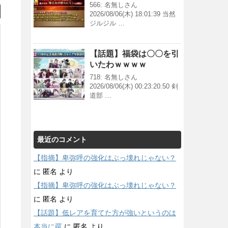
566: 名無しさん
2026/08/06(木) 18:01:39 当然
ジルジル …
【話題】福袋は〇〇を引
いたわｗｗｗｗ
718: 名無しさん
2026/08/06(木) 00:23:20.50 剣
道部 …
最近のコメント
【指摘】卑弥呼の強化はぶっ壊れじゃない？
に
匿名
より
【指摘】卑弥呼の強化はぶっ壊れじゃない？
に
匿名
より
【話題】低レアを育てた方が強いというのは
本当に罠
に
匿名
より