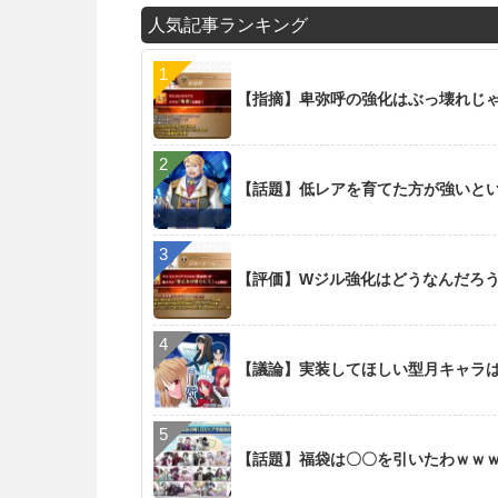
人気記事ランキング
【指摘】卑弥呼の強化はぶっ壊れじ
【話題】低レアを育てた方が強いと
【評価】Wジル強化はどうなんだろ
【議論】実装してほしい型月キャラ
【話題】福袋は〇〇を引いたわｗｗ