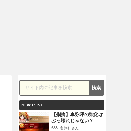
NEW POST
【指摘】卑弥呼の強化は
ぶっ壊れじゃない？
683: 名無しさん