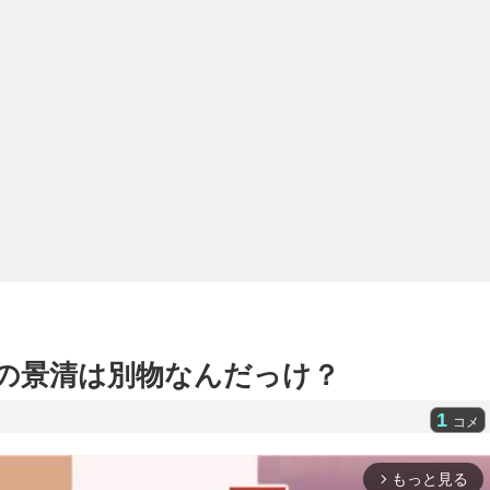
の景清は別物なんだっけ？
1
コメ
もっと見る
arrow_forward_ios