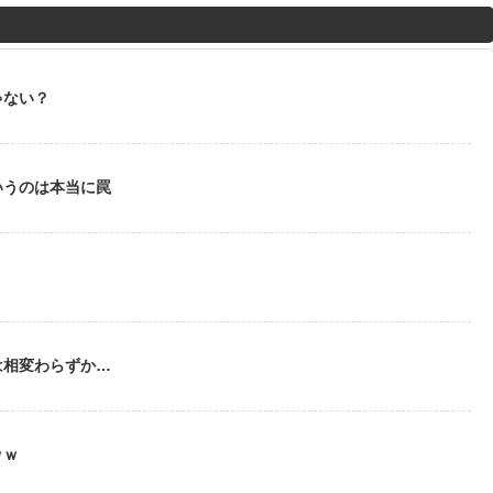
M
u
t
ゃない？
e
いうのは本当に罠
う
は相変わらずか…
ｗｗ