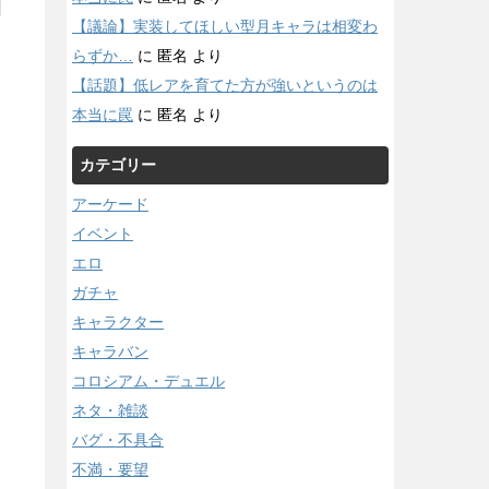
【議論】実装してほしい型月キャラは相変わ
らずか…
に
匿名
より
【話題】低レアを育てた方が強いというのは
本当に罠
に
匿名
より
カテゴリー
アーケード
イベント
エロ
ガチャ
キャラクター
キャラバン
コロシアム・デュエル
ネタ・雑談
バグ・不具合
不満・要望