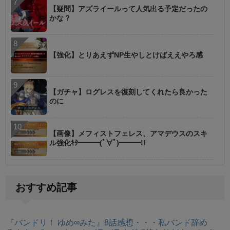
【疑問】アズライールって人気出る予定だったの
かな？
【強化】とりあえずNP生やしとけばええやろ感
【ガチャ】ログレスを復刻してくれたら良かった
のに
【画像】メフィストフェレス、アマデウスのスキ
ル強化ｷﾀ━━━(ﾟ∀ﾟ)━━━!!
おすすめ記事
『バンドリ！ ゆめ∞みた』8話感想・・・私バンド辞め