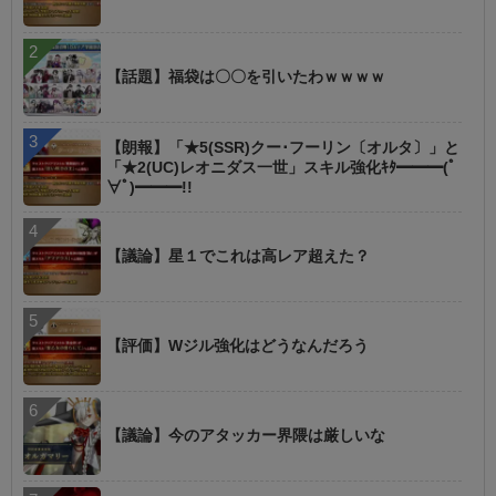
【話題】福袋は〇〇を引いたわｗｗｗｗ
【朗報】「★5(SSR)クー･フーリン〔オルタ〕」と
「★2(UC)レオニダス一世」スキル強化ｷﾀ━━━(ﾟ
∀ﾟ)━━━!!
【議論】星１でこれは高レア超えた？
【評価】Wジル強化はどうなんだろう
【議論】今のアタッカー界隈は厳しいな