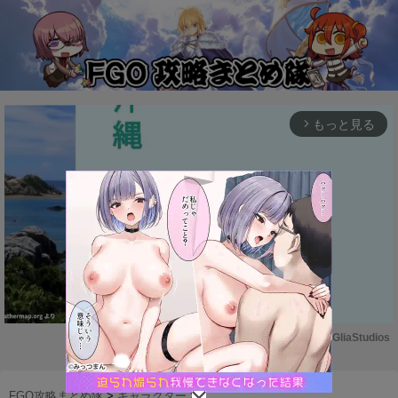
もっと見る
arrow_forward_ios
Powered by 
GliaStudios
M
u
FGO攻略まとめ隊
>
キャラクター
>