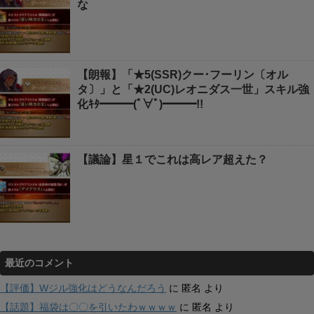
な
【朗報】「★5(SSR)クー･フーリン〔オル
タ〕」と「★2(UC)レオニダス一世」スキル強
化ｷﾀ━━━(ﾟ∀ﾟ)━━━!!
【議論】星１でこれは高レア超えた？
最近のコメント
【評価】Wジル強化はどうなんだろう
に
匿名
より
【話題】福袋は〇〇を引いたわｗｗｗｗ
に
匿名
より