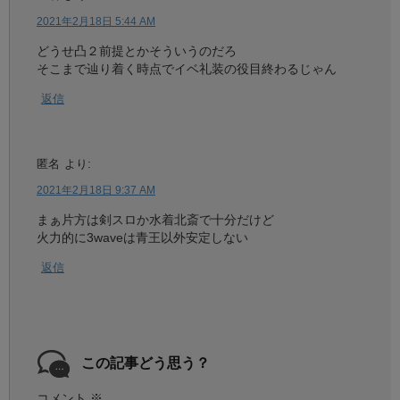
2021年2月18日 5:44 AM
どうせ凸２前提とかそういうのだろ
そこまで辿り着く時点でイベ礼装の役目終わるじゃん
返信
匿名
より:
2021年2月18日 9:37 AM
まぁ片方は剣スロか水着北斎で十分だけど
火力的に3waveは青王以外安定しない
返信
この記事どう思う？
コメント
※