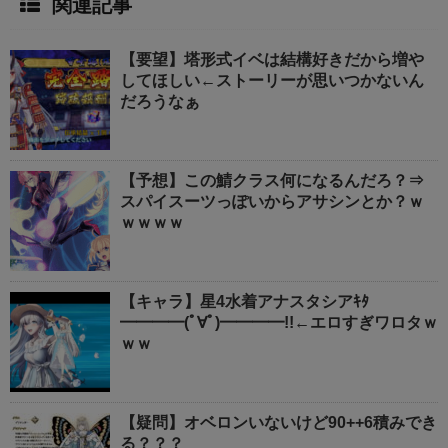
関連記事
【要望】塔形式イベは結構好きだから増や
してほしい←ストーリーが思いつかないん
だろうなぁ
【予想】この鯖クラス何になるんだろ？⇒
スパイスーツっぽいからアサシンとか？ｗ
ｗｗｗｗ
【キャラ】星4水着アナスタシアｷﾀ
━━━━(ﾟ∀ﾟ)━━━━!!←エロすぎワロタｗ
ｗｗ
【疑問】オベロンいないけど90++6積みでき
る？？？