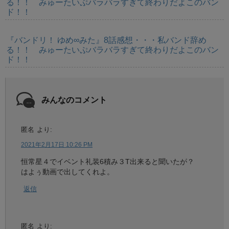
る！！ みゅーたいぷバラバラすぎて終わりだよこのバン
ド！！
『バンドリ！ ゆめ∞みた』8話感想・・・私バンド辞め
る！！ みゅーたいぷバラバラすぎて終わりだよこのバン
ド！！
みんなのコメント
匿名
より:
2021年2月17日 10:26 PM
恒常星４でイベント礼装6積み３T出来ると聞いたが？
はよぅ動画で出してくれよ。
返信
匿名
より: