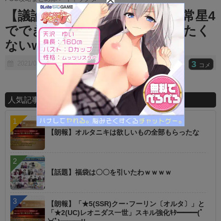
t
【議論】変則6積み3Tなんて恒常星4
e
でできることを限定星5でやりたく
ないwww
3
2021/02/17
コメ
人気記事ランキング
【朗報】オルタニキは欲しいもの全部もらったな
【話題】福袋は〇〇を引いたわｗｗｗｗ
【朗報】「★5(SSR)クー･フーリン〔オルタ〕」と
「★2(UC)レオニダス一世」スキル強化ｷﾀ━━━(ﾟ