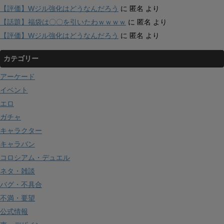
【評価】Wジル強化はどうなんだろう
に
匿名
より
【話題】福袋は〇〇を引いたわｗｗｗｗ
に
匿名
より
【評価】Wジル強化はどうなんだろう
に
匿名
より
カテゴリー
アーケード
イベント
エロ
ガチャ
キャラクター
キャラバン
コロシアム・デュエル
ネタ・雑談
バグ・不具合
不満・要望
公式情報