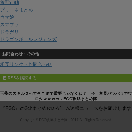
荒野行動
プリコネまとめ
ウマ娘
スマブラ
ドラガリ
ドラゴンボールレジェンズ
お問合わせ・その他
相互リンク・お問合わせ
RSSを購読する
玉藻のスキル２ってそこまで重要じゃなくね？ ⇒ 意見バラバラでワ
ロタｗｗｗｗ - FGO攻略まとめ隊
『FGO』の2chまとめ攻略ゲーム速報ニュースをお届けします
Copyright© FGO攻略まとめ隊 , 2017 All Rights Reserved.