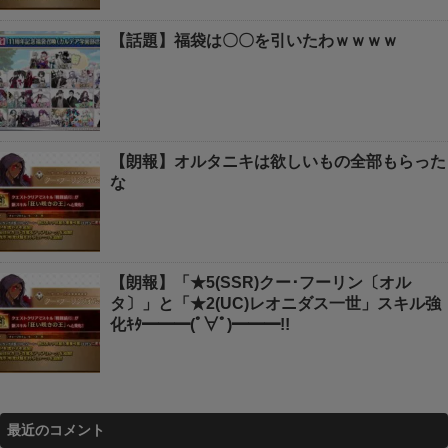
【話題】福袋は〇〇を引いたわｗｗｗｗ
【朗報】オルタニキは欲しいもの全部もらった
な
【朗報】「★5(SSR)クー･フーリン〔オル
タ〕」と「★2(UC)レオニダス一世」スキル強
化ｷﾀ━━━(ﾟ∀ﾟ)━━━!!
最近のコメント