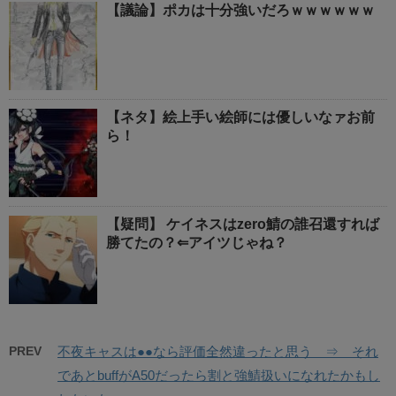
【議論】ポカは十分強いだろｗｗｗｗｗｗ
【ネタ】絵上手い絵師には優しいなァお前
ら！
【疑問】 ケイネスはzero鯖の誰召還すれば
勝てたの？⇐アイツじゃね？
PREV
不夜キャスは●●なら評価全然違ったと思う ⇒ それ
であとbuffがA50だったら割と強鯖扱いになれたかもし