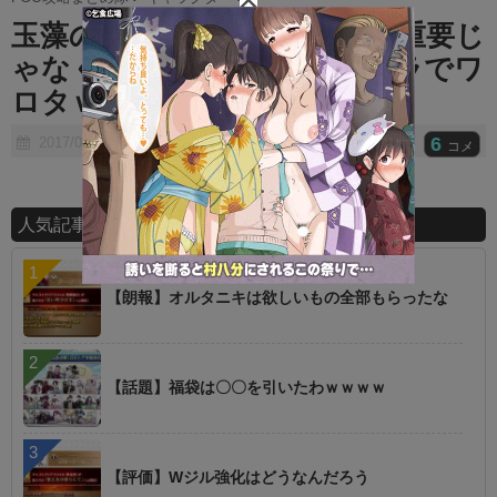
t
玉藻のスキル２ってそこまで重要じ
e
ゃなくね？ ⇒ 意見バラバラでワ
ロタｗｗｗｗ
6
2017/07/08
コメ
人気記事ランキング
【朗報】オルタニキは欲しいもの全部もらったな
【話題】福袋は〇〇を引いたわｗｗｗｗ
【評価】Wジル強化はどうなんだろう