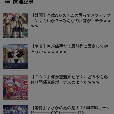
関連記事
【疑問】全体Aシステムの男っておフィンフ
ィンくらいか？⇐みんなの回答がコチラｗｗ
ｗｗ
【ネタ】何が痛手だよ最前列に固定してや
ろうかｗｗｗｗｗｗ
【ＦＧＯ】何か更新来たぞ？←どうやら冬
祭り開催直前ボーナスのようだｗｗｗ
【驚愕】まさかのあの鯖！？5周年鯖リーク
ｷﾀ━━━━(ﾟ∀ﾟ)━━━━!!??