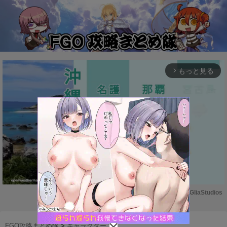
もっと見る
arrow_forward_ios
Powered by 
GliaStudios
M
u
FGO攻略まとめ隊
>
キャラクター
>