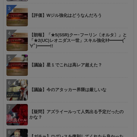
【評価】Wジル強化はどうなんだろう
【朗報】「★5(SSR)クー･フーリン〔オルタ〕」と
「★2(UC)レオニダス一世」スキル強化ｷﾀ━━━(ﾟ
∀ﾟ)━━━!!
【議論】星１でこれは高レア超えた？
【議論】今のアタッカー界隈は厳しいな
【疑問】アズライールって人気出る予定だったの
かな？
【ガチャ】ログレスを復刻してくれたら良かった