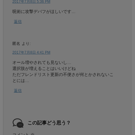
2017年7月8日 5:36 PM
呪術に攻撃デバフがほしいです…
返信
匿名
より:
2017年7月8日 4:41 PM
オール増やされても見ないし…
選択肢が増えることはいいけどね
ただフレンドリスト更新の不便さが何とかされないこ
とには…
返信
この記事どう思う？
コメント
※