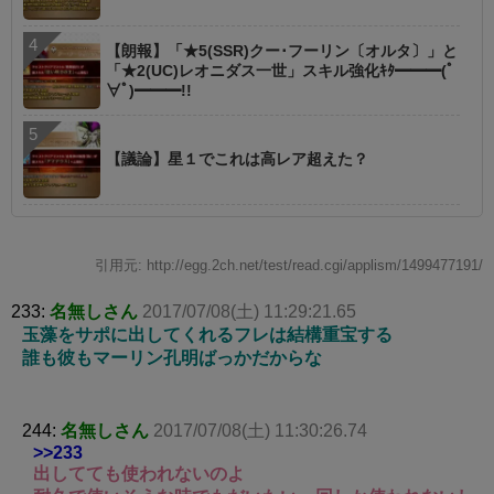
【朗報】「★5(SSR)クー･フーリン〔オルタ〕」と
「★2(UC)レオニダス一世」スキル強化ｷﾀ━━━(ﾟ
∀ﾟ)━━━!!
【議論】星１でこれは高レア超えた？
引用元: http://egg.2ch.net/test/read.cgi/applism/1499477191/
233:
名無しさん
2017/07/08(土) 11:29:21.65
玉藻をサポに出してくれるフレは結構重宝する
誰も彼もマーリン孔明ばっかだからな
244:
名無しさん
2017/07/08(土) 11:30:26.74
>>233
出してても使われないのよ