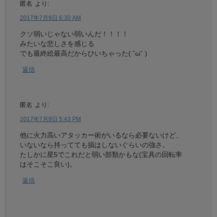
匿名
より:
2017年7月9日 6:30 AM
クソ弱いじゃない弱いんだ！！！！
みたいな悲しさを感じる
でも最終絵最高だからひいちゃった( ˘ω˘ )
返信
匿名
より:
2017年7月9日 5:43 PM
他に火力高いアタッカー術がいるなら必要ないけど、
いないなら持ってても損はしないぐらいの強さ。
たしかに星5でこれだと弱い部類かもな(宝具の回転率
はそこそこ良い)。
返信