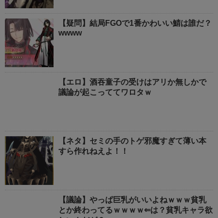
【疑問】結局FGOで1番かわいい鯖は誰だ？
wwww
【エロ】酒吞童子の受けはアリか無しかで
議論が起こっててワロタｗ
【ネタ】セミの手のトゲ邪魔すぎて薄い本
すら作れねえよ！！
【議論】やっぱ巨乳がいいよねｗｗｗ貧乳
とか終わってるｗｗｗｗ⇐は？貧乳キャラ欲