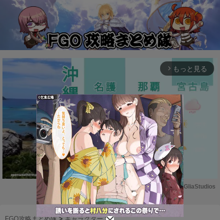
もっと見る
arrow_forward_ios
Powered by 
GliaStudios
M
u
FGO攻略まとめ隊
>
キャラクター
>