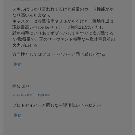
スキルばっかり言われてるけど通常のカード性能がか
なり高いんだよなぁ
キャスターは攻撃倍率９０％があるけど、陣地作成は
現状最高レベルのA++（アーツ強化11.5%）だし
雑魚相手にとりあえずブッパしてもすぐに次が撃てる
NP取得量で、王のサーヴァント相手なら単体宝具並の
火力が出せる
方向性としてはプロトセイバーと同じ感じがする
返信
匿名
より:
2017年7月9日 3:28 AM
プロトセイバーと同じなら評価低いじゃねえか
返信