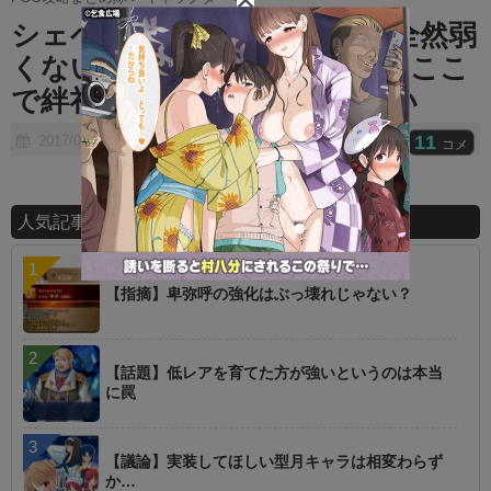
t
シェヘラザードは王相手なら全然弱
e
くないやろ⇛王相手でも弱い⇛ここ
で絆礼装の効果をご覧ください
11
2017/07/08
コメ
人気記事ランキング
【指摘】卑弥呼の強化はぶっ壊れじゃない？
【話題】低レアを育てた方が強いというのは本当
に罠
【議論】実装してほしい型月キャラは相変わらず
か…