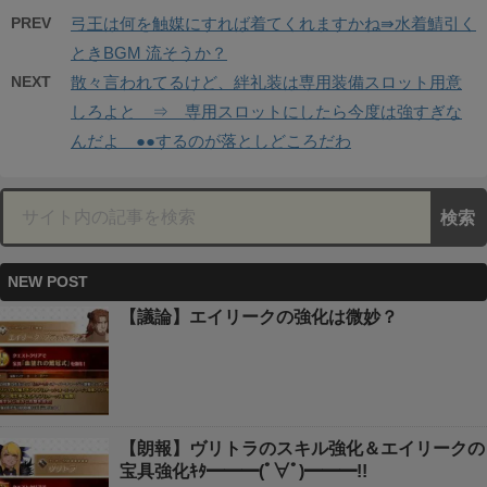
PREV
弓王は何を触媒にすれば着てくれますかね⇛水着鯖引く
ときBGM 流そうか？
NEXT
散々言われてるけど、絆礼装は専用装備スロット用意
しろよと ⇒ 専用スロットにしたら今度は強すぎな
んだよ ●●するのが落としどころだわ
NEW POST
【議論】エイリークの強化は微妙？
【朗報】ヴリトラのスキル強化＆エイリークの
宝具強化ｷﾀ━━━(ﾟ∀ﾟ)━━━!!