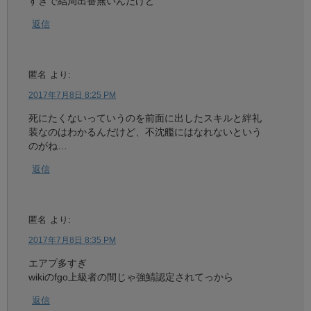
すぎで結局出番無いんだけど
返信
匿名
より:
2017年7月8日 8:25 PM
死にたくないっていうのを前面に出したスキルと絆礼
装なのはわかるんだけど、不沈艦にはなれないという
のがね…
返信
匿名
より:
2017年7月8日 8:35 PM
エアプ多すぎ
wikiのfgo上級者の間じゃ強鯖認定されてっから
返信