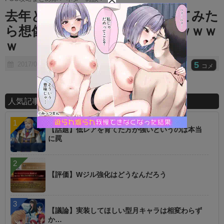
t
去年と今年のイベントを並べてみた
e
ら想像以上に酷すぎてワロタｗｗｗ
ｗ
5
2017/07/09
コメ
人気記事ランキング
【話題】低レアを育てた方が強いというのは本当
に罠
【評価】Wジル強化はどうなんだろう
【議論】実装してほしい型月キャラは相変わらず
か…