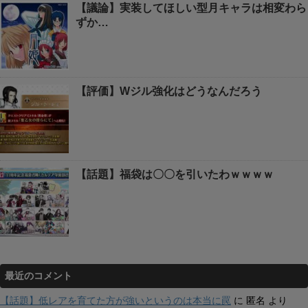
【議論】実装してほしい型月キャラは相変わら
ずか…
【評価】Wジル強化はどうなんだろう
【話題】福袋は〇〇を引いたわｗｗｗｗ
最近のコメント
【話題】低レアを育てた方が強いというのは本当に罠
に
匿名
より