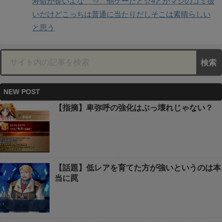
寿命が長いよな ⇒ 他ゲーだと☆4とかマジのゴミ扱
いだけどこっちは普通に当たりだしそこは素晴らしい
と思う
NEW POST
【指摘】卑弥呼の強化はぶっ壊れじゃない？
【話題】低レアを育てた方が強いというのは本
当に罠