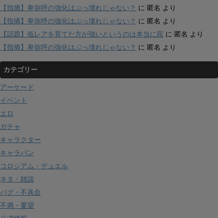
【指摘】卑弥呼の強化はぶっ壊れじゃない？
に
匿名
より
【指摘】卑弥呼の強化はぶっ壊れじゃない？
に
匿名
より
【話題】低レアを育てた方が強いというのは本当に罠
に
匿名
より
【指摘】卑弥呼の強化はぶっ壊れじゃない？
に
匿名
より
カテゴリー
アーケード
イベント
エロ
ガチャ
キャラクター
キャラバン
コロシアム・デュエル
ネタ・雑談
バグ・不具合
不満・要望