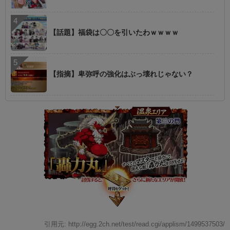
【話題】福袋は〇〇を引いたわｗｗｗｗ
【指摘】卑弥呼の強化はぶっ壊れじゃない？
引用元: http://egg.2ch.net/test/read.cgi/applism/1499537503/