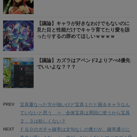
【議論】キャラが好きなわけでもないのに
見た目と性能だけでキャラ育てたり愛を語
ったりするの辞めてほしいｗｗｗｗ
【議論】カズラはアペンド2よりアぺ4優先
でいいよな？？？
PREV
宝具重なった方が強いけど宝具１だと困るキャラなん
ていないと思う ⇒ 全体宝具は周回に使うから宝具
２，３は欲しくない？
NEXT
ＦＧＯのガチャ確率は文句なしの糞だが、確率通りに