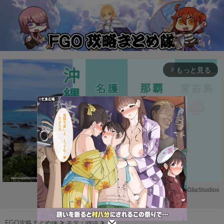
もっと見る
arrow_forward_ios
Powered by 
GliaStudios
M
u
FGO攻略まとめ隊
>
ネタ・雑談
>