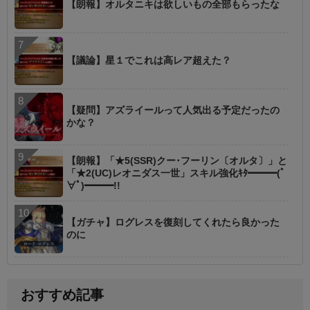
【朗報】オルタニキは欲しいもの全部もらったな
【議論】星１でこれは高レア超えた？
【疑問】アズライールって人気出る予定だったの
かな？
【朗報】「★5(SSR)クー･フーリン〔オルタ〕」と
「★2(UC)レオニダス一世」スキル強化ｷﾀ━━━(ﾟ
∀ﾟ)━━━!!
【ガチャ】ログレスを復刻してくれたら良かった
のに
おすすめ記事