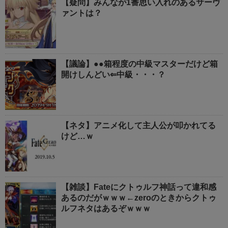
【疑問】みんなが1番思い入れのあるサーヴ
ァントは？
【議論】●●箱程度の中級マスターだけど箱
開けしんどい⇐中級・・・？
【ネタ】アニメ化して主人公が叩かれてる
けど…ｗ
【雑談】Fateにクトゥルフ神話って違和感
あるのだがｗｗｗ←zeroのときからクトゥ
ルフネタはあるぞｗｗｗ