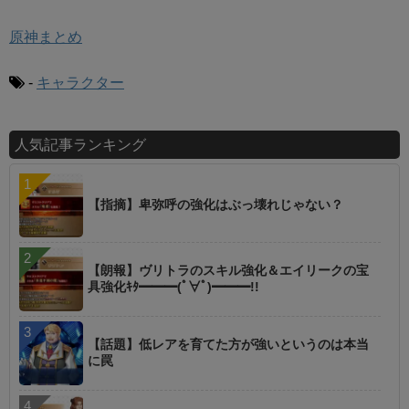
原神まとめ
-
キャラクター
人気記事ランキング
【指摘】卑弥呼の強化はぶっ壊れじゃない？
【朗報】ヴリトラのスキル強化＆エイリークの宝
具強化ｷﾀ━━━(ﾟ∀ﾟ)━━━!!
【話題】低レアを育てた方が強いというのは本当
に罠