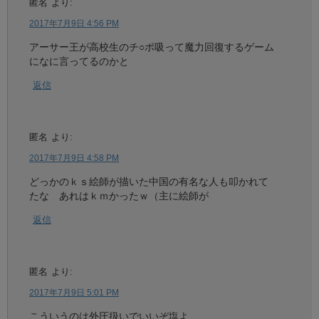
匿名
より:
2017年7月9日 4:56 PM
アーサー王が高校生のチ○ポ吸って魔力回復するゲーム
になに言ってるのかと
返信
匿名
より:
2017年7月9日 4:58 PM
どっかのｋｓ絵師が描いた中国の有名な人も叩かれて
たな あれはｋｍかったｗ（主に絵師が
返信
匿名
より:
2017年7月9日 5:01 PM
こういうのは外圧扱いでいいぞ塩よ