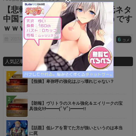
t
【悲報】不夜城のアサシンに元ネタ
e
中国プレーヤーはお怒りのようです
ｗｗｗｗ
6
2017/07/09
コメ
人気記事ランキング
【指摘】卑弥呼の強化はぶっ壊れじゃない？
【朗報】ヴリトラのスキル強化＆エイリークの宝
具強化ｷﾀ━━━(ﾟ∀ﾟ)━━━!!
【話題】低レアを育てた方が強いというのは本当
に罠