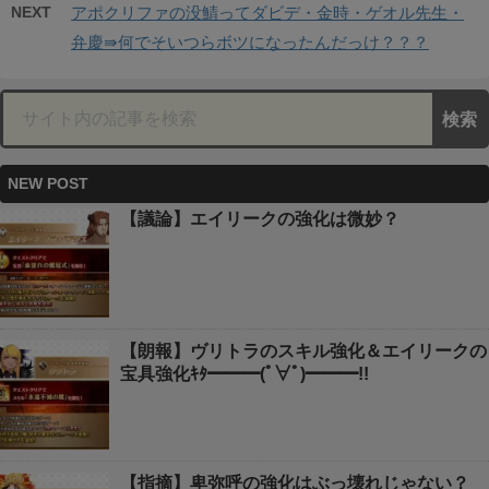
NEXT
アポクリファの没鯖ってダビデ・金時・ゲオル先生・
弁慶⇛何でそいつらボツになったんだっけ？？？
NEW POST
【議論】エイリークの強化は微妙？
【朗報】ヴリトラのスキル強化＆エイリークの
宝具強化ｷﾀ━━━(ﾟ∀ﾟ)━━━!!
【指摘】卑弥呼の強化はぶっ壊れじゃない？