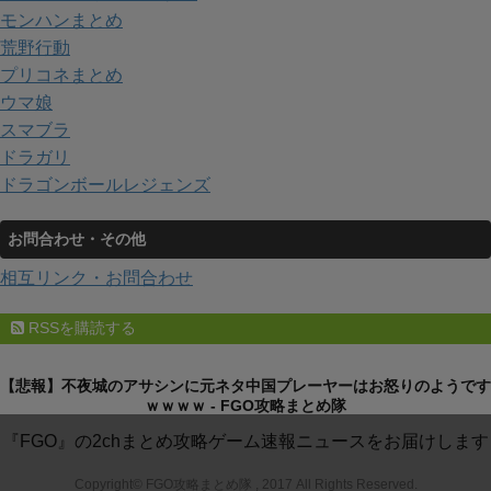
モンハンまとめ
荒野行動
プリコネまとめ
ウマ娘
スマブラ
ドラガリ
ドラゴンボールレジェンズ
お問合わせ・その他
相互リンク・お問合わせ
RSSを購読する
【悲報】不夜城のアサシンに元ネタ中国プレーヤーはお怒りのようです
ｗｗｗｗ - FGO攻略まとめ隊
『FGO』の2chまとめ攻略ゲーム速報ニュースをお届けします
Copyright© FGO攻略まとめ隊 , 2017 All Rights Reserved.