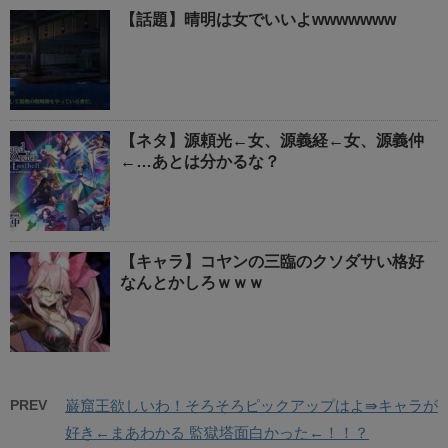
【話題】晴明は女でいいよwwwwwww
【ネタ】源頼光←女、源義経←女、源義仲
←…あとは分かるな？
【キャラ】コヤンの三臨のクソダサい格好
なんとかしろｗｗｗ
PREV
巌窟王欲しいわ！そろそろピックアップはよ⇛キャラが
好き←まあわかる 監獄塔面白かった←！！？