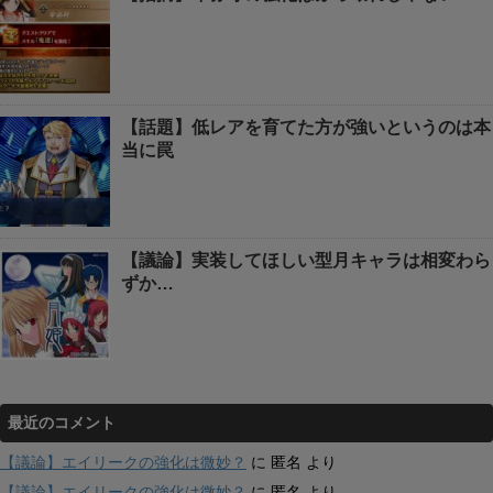
【話題】低レアを育てた方が強いというのは本
当に罠
【議論】実装してほしい型月キャラは相変わら
ずか…
最近のコメント
【議論】エイリークの強化は微妙？
に
匿名
より
【議論】エイリークの強化は微妙？
に
匿名
より