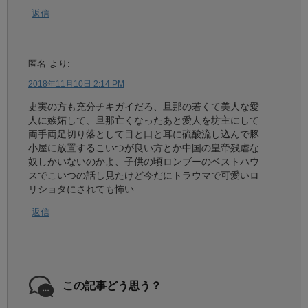
返信
匿名
より:
2018年11月10日 2:14 PM
史実の方も充分チキガイだろ、旦那の若くて美人な愛
人に嫉妬して、旦那亡くなったあと愛人を坊主にして
両手両足切り落として目と口と耳に硫酸流し込んで豚
小屋に放置するこいつが良い方とか中国の皇帝残虐な
奴しかいないのかよ、子供の頃ロンブーのベストハウ
スでこいつの話し見たけど今だにトラウマで可愛いロ
リショタにされても怖い
返信
この記事どう思う？