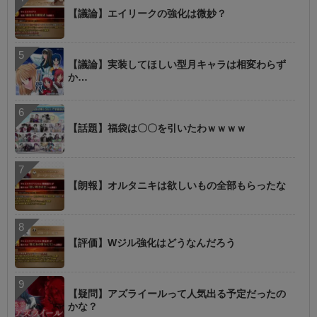
【議論】エイリークの強化は微妙？
【議論】実装してほしい型月キャラは相変わらず
か…
【話題】福袋は〇〇を引いたわｗｗｗｗ
【朗報】オルタニキは欲しいもの全部もらったな
【評価】Wジル強化はどうなんだろう
【疑問】アズライールって人気出る予定だったの
かな？