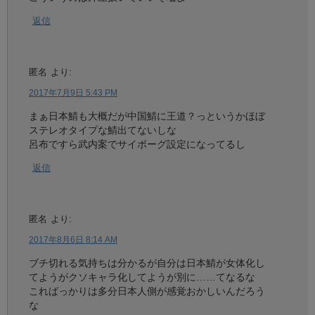
返信
匿名
より:
2017年7月9日 5:43 PM
まぁ日本鯖も大概だが中国鯖に王道？っというかほぼ
ステレオタイプな鯖出てないしな
呂布ですら武内案でサイボーグ設定になってるし
返信
匿名
より:
2017年8月6日 8:14 AM
ブチ切れる気持ちは分かるが自分は日本鯖が女体化し
てようがクソキャラ化してようが別に……てなるな
こればっかりは多分日本人側が感覚おかしいんだろう
な