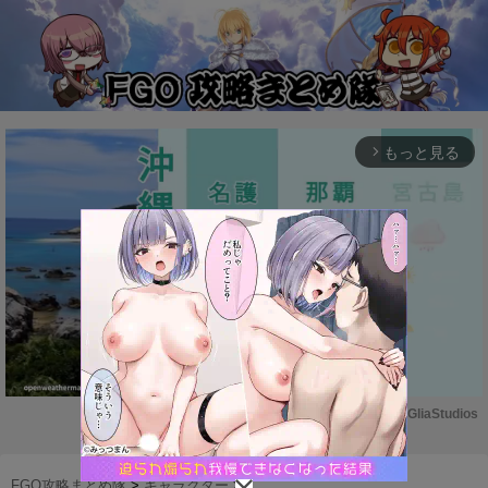
もっと見る
arrow_forward_ios
Powered by 
GliaStudios
M
u
FGO攻略まとめ隊
>
キャラクター
>