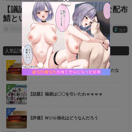
t
【議論】性能でおりゅれそうな配布
e
鯖というと。。。。ｗｗｗｗ
2
2021/05/09
コメ
人気記事ランキング
【朗報】オルタニキは欲しいもの全部もらったな
【話題】福袋は〇〇を引いたわｗｗｗｗ
【評価】Wジル強化はどうなんだろう