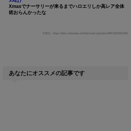
>>417
Xmasでナーサリーが来るまでハロエリしか高レア全体
術おらんかったな
引用元：https://jbbs.shitaraba.net/bbs/read.cgi/otaku/995/1620391180/
あなたにオススメの記事です