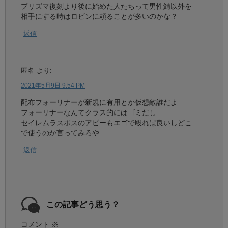
プリズマ復刻より後に始めた人たちって男性鯖以外を
相手にする時はロビンに頼ることが多いのかな？
返信
匿名
より:
2021年5月9日 9:54 PM
配布フォーリナーが新規に有用とか仮想敵誰だよ
フォーリナーなんてクラス的にはゴミだし
セイレムラスボスのアビーもエゴで殴れば良いしどこ
で使うのか言ってみろや
返信
この記事どう思う？
コメント
※