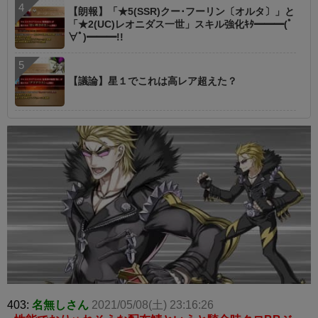
【朗報】「★5(SSR)クー･フーリン〔オルタ〕」と
「★2(UC)レオニダス一世」スキル強化ｷﾀ━━━(ﾟ
∀ﾟ)━━━!!
【議論】星１でこれは高レア超えた？
403:
名無しさん
2021/05/08(土) 23:16:26