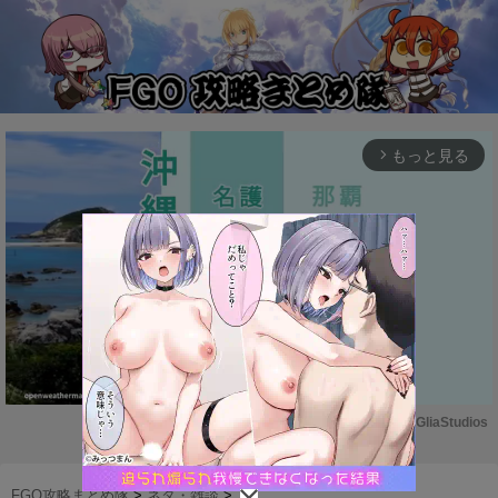
もっと見る
arrow_forward_ios
Powered by 
GliaStudios
M
u
FGO攻略まとめ隊
>
ネタ・雑談
>