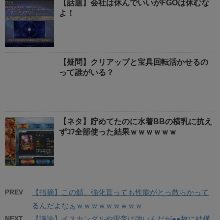
【話題】会社は休んでいいがFGOは休むな
よ！
【疑問】クリアップと宝具回転活かせるの
って誰がいる？
【ネタ】貯めてたのに水着BBの横乳に抗え
ずｺﾌ全部使った結果ｗｗｗｗｗｗ
PREV
【指摘】この鯖、強化貰っても性能がとっ散らかって
るんだよなぁｗｗｗｗｗｗｗｗｗ
NEXT
【議論】イスカンダルや雷帝は強いんだが●●故に結構