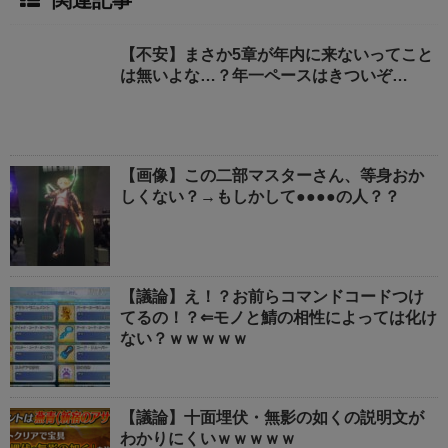
関連記事
【不安】まさか5章が年内に来ないってこと
は無いよな…？年一ペースはきついぞ…
【画像】この二部マスターさん、等身おか
しくない？→もしかして●●●●の人？？
【議論】え！？お前らコマンドコードつけ
てるの！？⇐モノと鯖の相性によっては化け
ない？ｗｗｗｗｗ
【議論】十面埋伏・無影の如くの説明文が
わかりにくいｗｗｗｗｗ