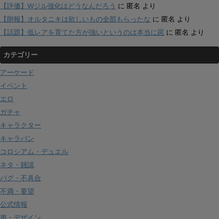
【評価】Wジル強化はどうなんだろう
に
匿名
より
【朗報】オルタニキは欲しいもの全部もらったな
に
匿名
より
【話題】低レアを育てた方が強いというのは本当に罠
に
匿名
より
カテゴリー
アーケード
イベント
エロ
ガチャ
キャラクター
キャラバン
コロシアム・デュエル
ネタ・雑談
バグ・不具合
不満・要望
公式情報
声・デザイン