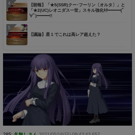
【朗報】「★5(SSR)クー･フーリン〔オルタ〕」と
「★2(UC)レオニダス一世」スキル強化ｷﾀ━━━(ﾟ
∀ﾟ)━━━!!
【議論】星１でこれは高レア超えた？
285:
名無しさん
2021/05/16(日) 09:42:43.657