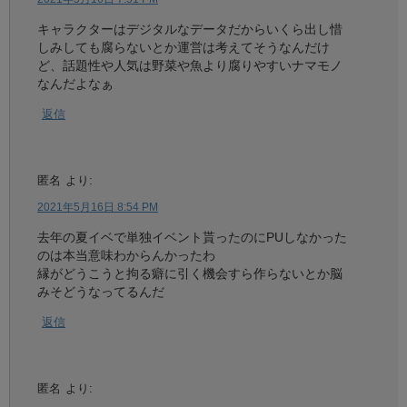
キャラクターはデジタルなデータだからいくら出し惜
しみしても腐らないとか運営は考えてそうなんだけ
ど、話題性や人気は野菜や魚より腐りやすいナマモノ
なんだよなぁ
返信
匿名
より:
2021年5月16日 8:54 PM
去年の夏イベで単独イベント貰ったのにPUしなかった
のは本当意味わからんかったわ
縁がどうこうと拘る癖に引く機会すら作らないとか脳
みそどうなってるんだ
返信
匿名
より: