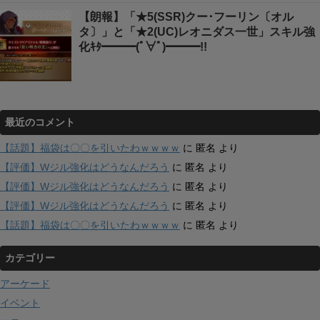
【朗報】「★5(SSR)クー･フーリン〔オル
タ〕」と「★2(UC)レオニダス一世」スキル強
化ｷﾀ━━━(ﾟ∀ﾟ)━━━!!
最近のコメント
【話題】福袋は〇〇を引いたわｗｗｗｗ
に
匿名
より
【評価】Wジル強化はどうなんだろう
に
匿名
より
【評価】Wジル強化はどうなんだろう
に
匿名
より
【評価】Wジル強化はどうなんだろう
に
匿名
より
【話題】福袋は〇〇を引いたわｗｗｗｗ
に
匿名
より
カテゴリー
アーケード
イベント