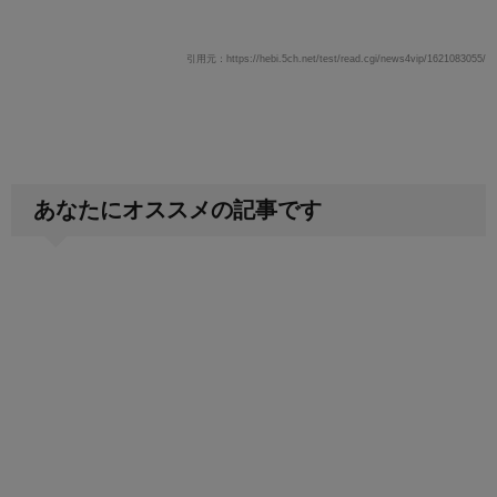
引用元：https://hebi.5ch.net/test/read.cgi/news4vip/1621083055/
あなたにオススメの記事です