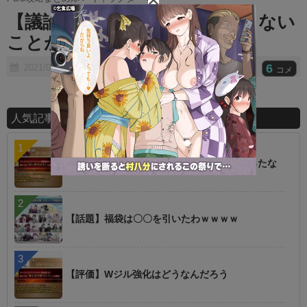
t
【議論】あの鯖はPUが3年近くない
e
ことが問題だろｗｗｗｗｗ
6
2021/05/16
コメ
人気記事ランキング
【朗報】オルタニキは欲しいもの全部もらったな
【話題】福袋は〇〇を引いたわｗｗｗｗ
【評価】Wジル強化はどうなんだろう