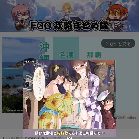
もっと見る
arrow_forward_ios
Powered by 
GliaStudios
M
u
FGO攻略まとめ隊
>
キャラクター
>