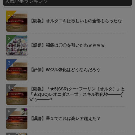
人気記事ランキング
【朗報】オルタニキは欲しいもの全部もらったな
【話題】福袋は〇〇を引いたわｗｗｗｗ
【評価】Wジル強化はどうなんだろう
【朗報】「★5(SSR)クー･フーリン〔オルタ〕」と
「★2(UC)レオニダス一世」スキル強化ｷﾀ━━━(ﾟ
∀ﾟ)━━━!!
【議論】星１でこれは高レア超えた？