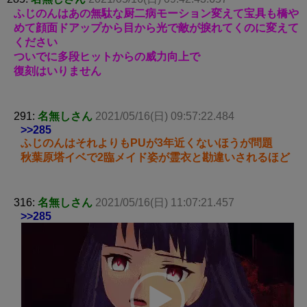
ふじのんはあの無駄な厨二病モーション変えて宝具も橋や
めて顔面ドアップから目から光で敵が捩れてくのに変えて
ください
ついでに多段ヒットからの威力向上で
復刻はいりません
291:
名無しさん
2021/05/16(日) 09:57:22.484
>>285
ふじのんはそれよりもPUが3年近くないほうが問題
秋葉原塔イベで2臨メイド姿が霊衣と勘違いされるほど
316:
名無しさん
2021/05/16(日) 11:07:21.457
>>285
動
画
プ
レ
ー
ヤ