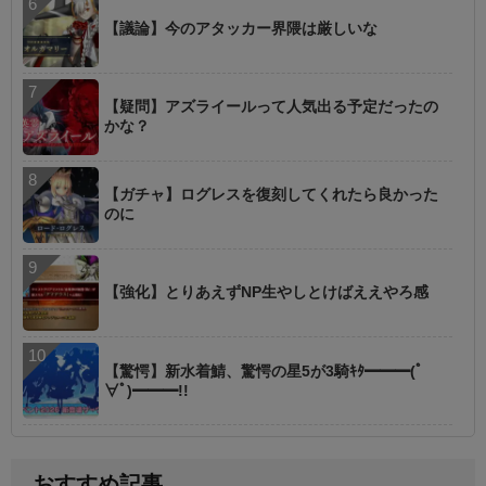
【議論】今のアタッカー界隈は厳しいな
【疑問】アズライールって人気出る予定だったの
かな？
【ガチャ】ログレスを復刻してくれたら良かった
のに
【強化】とりあえずNP生やしとけばええやろ感
【驚愕】新水着鯖、驚愕の星5が3騎ｷﾀ━━━(ﾟ
∀ﾟ)━━━!!
おすすめ記事