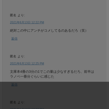
匿名
より:
2021年6月13日 12:22 PM
絶対この中にアンチがコメしてるのあるだろ（笑）
返信
匿名
より:
2021年6月13日 12:25 PM
文庫本4冊の3分の1でこの量は少なすぎるだろ、前半は
ラノベ一冊分ぐらいに感じた
返信
匿名
より: