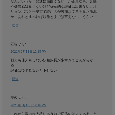
なんというか「普通に面白くない」が正直な所。苦痛
や嫌悪感は覚えないけど好意的な評価は出来ない。オ
リュンポスと平安京で読むのが苦痛な文章を見た所為
か、あれと比べれば駄作とまでは言えない、ぐらい
返信
匿名
より:
2021年6月13日 12:15 PM
戦えも使えもしない妖精族長が多すぎてこんがらが
る
評価は後半見ないと下せない
返信
匿名
より:
2021年6月13日 12:16 PM
これから敵の総大将にあう前で切るのはよくあること