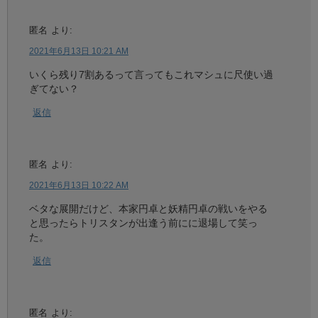
匿名
より:
2021年6月13日 10:21 AM
いくら残り7割あるって言ってもこれマシュに尺使い過
ぎてない？
返信
匿名
より:
2021年6月13日 10:22 AM
ベタな展開だけど、本家円卓と妖精円卓の戦いをやる
と思ったらトリスタンが出逢う前にに退場して笑っ
た。
返信
匿名
より: