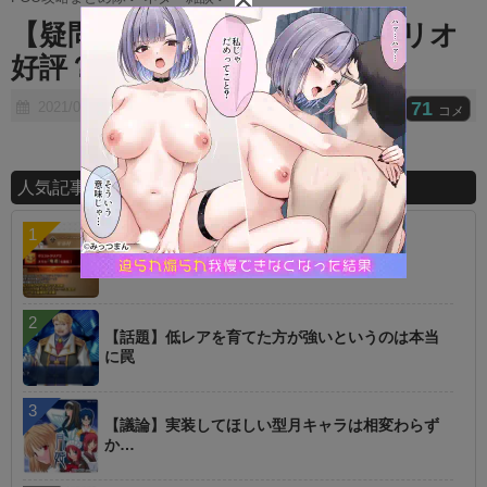
t
【疑問】お前ら的に6章のシナリオ
e
好評？？？
71
2021/06/13
コメ
人気記事ランキング
【指摘】卑弥呼の強化はぶっ壊れじゃない？
【話題】低レアを育てた方が強いというのは本当
に罠
【議論】実装してほしい型月キャラは相変わらず
か…