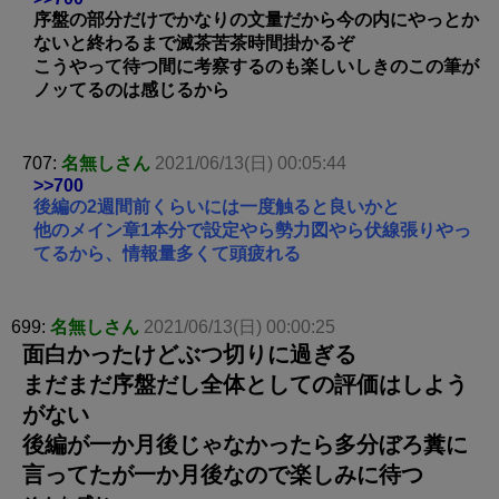
序盤の部分だけでかなりの文量だから今の内にやっとか
ないと終わるまで滅茶苦茶時間掛かるぞ
こうやって待つ間に考察するのも楽しいしきのこの筆が
ノッてるのは感じるから
707:
名無しさん
2021/06/13(日) 00:05:44
>>700
後編の2週間前くらいには一度触ると良いかと
他のメイン章1本分で設定やら勢力図やら伏線張りやっ
てるから、情報量多くて頭疲れる
699:
名無しさん
2021/06/13(日) 00:00:25
面白かったけどぶつ切りに過ぎる
まだまだ序盤だし全体としての評価はしよう
がない
後編が一か月後じゃなかったら多分ぼろ糞に
言ってたが一か月後なので楽しみに待つ