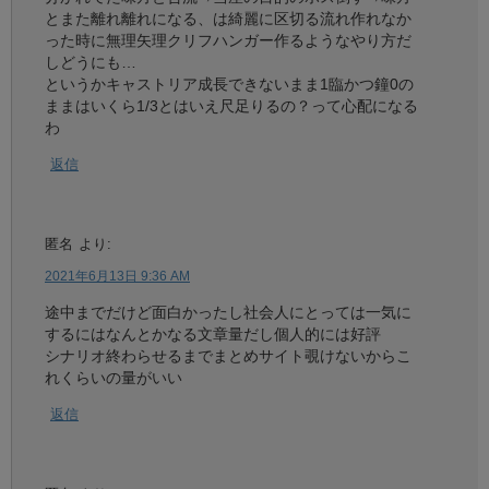
とまた離れ離れになる、は綺麗に区切る流れ作れなか
った時に無理矢理クリフハンガー作るようなやり方だ
しどうにも…
というかキャストリア成長できないまま1臨かつ鐘0の
ままはいくら1/3とはいえ尺足りるの？って心配になる
わ
返信
匿名
より:
2021年6月13日 9:36 AM
途中までだけど面白かったし社会人にとっては一気に
するにはなんとかなる文章量だし個人的には好評
シナリオ終わらせるまでまとめサイト覗けないからこ
れくらいの量がいい
返信