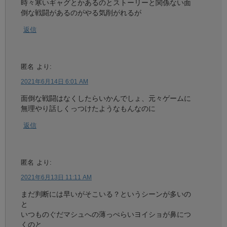
時々寒いギャグとかあるのとストーリーと関係ない面
倒な戦闘があるのがやる気削がれるが
返信
匿名
より:
2021年6月14日 6:01 AM
面倒な戦闘はなくしたらいかんでしょ、元々ゲームに
無理やり話しくっつけたようなもんなのに
返信
匿名
より:
2021年6月13日 11:11 AM
まだ判断には早いがそこいる？というシーンが多いの
と
いつものぐだマシュへの薄っぺらいヨイショが鼻につ
くのと