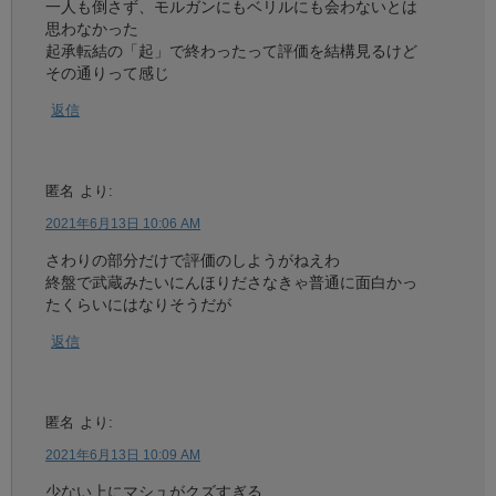
一人も倒さず、モルガンにもベリルにも会わないとは
思わなかった
起承転結の「起」で終わったって評価を結構見るけど
その通りって感じ
返信
匿名
より:
2021年6月13日 10:06 AM
さわりの部分だけで評価のしようがねえわ
終盤で武蔵みたいにんほりださなきゃ普通に面白かっ
たくらいにはなりそうだが
返信
匿名
より:
2021年6月13日 10:09 AM
少ない上にマシュがクズすぎる