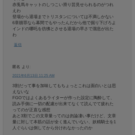
赤兎馬キャットのしつこい滑り芸見せられるのがつれ
えわ
登場から退場までトリスタンについては不満しかない
6章贖罪なら幕間でもやったんだから他で掘り下げろよ
インドの哪吒を彷彿とさせる退場の早さで溜息が出た
わ
返信
匿名
より:
2021年6月13日 11:25 AM
3割だって事を加味してもちょっとこれは面白いとは思
えないな
FGOではよくあるライターが作った設定に陶酔して、
読み手側に一切の配慮が出来てなくて読んでて疲れた
ってのが正直な感想
あと3割でこの文章量ってのは勿論凄い事だけど、文章
量に対して本筋の話が全く進んでいない、妖精騎士を1
人ぐらいは倒してから分けれなかったのか