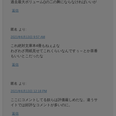
過去最大ボリューム()の二の舞にならなければいいが
返信
匿名
より:
2021年6月13日 9:57 AM
これ絶対文庫本4冊もねぇよな
わざわざ用紙見せてこれくらいなんですぅ～とか茶番
もいいとこだったな
返信
匿名
より:
2021年6月13日 12:18 PM
ここにコメントしてる奴らは評価厳しめだな。違うサ
イトでは好評なコメントが多いのに。
返信