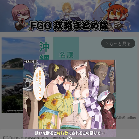
もっと見る
arrow_forward_ios
Powered by 
GliaStudios
M
u
FGO攻略まとめ隊
>
ネタ・雑談
>