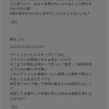
だと思うけど、あまり進展がないからほんとに終わる
のかだけ心配
6章の前半のそのまた前半でしたとかじゃないよね？
返信
匿名
より:
2021年6月13日 12:16 PM
イベントだったらスキップしてるわ
トリスタンは最後とかまぁ良かったけど
そこまでの流れは何かって言うと『無言』で結局何考
えてたのか解らず仕舞い
これがアニメとか漫画だったら表情とか動作で察せら
れることもあるだろうけど
紙芝居でセリフ無しで表情の動きとかの描写もなしっ
て……
絶賛してる連中って作者の考えが読める超能力者かな
んかなの？
返信