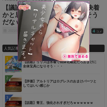
【議論】コヤンスカヤ6.5章で決着
かと思ったけどまだ引っ張りそう
だなｗｗｗｗｗ
4
2021/06/17
コメ
人気記事ランキング
【話題】リリスは水着で弱体化確定だろおまけに
全体宝具になりそう・・・
【評価】アルトリアはログレスのおまけパーツと
してはいい感じか
【話題】青王、強化されすぎだろｗｗｗｗｗｗ