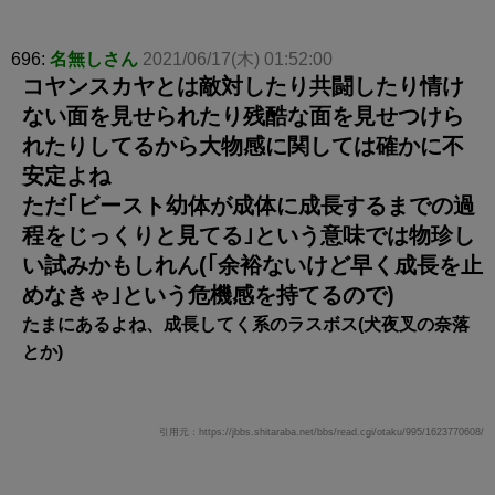
696:
名無しさん
2021/06/17(木) 01:52:00
コヤンスカヤとは敵対したり共闘したり情け
ない面を見せられたり残酷な面を見せつけら
れたりしてるから大物感に関しては確かに不
安定よね
ただ｢ビースト幼体が成体に成長するまでの過
程をじっくりと見てる｣という意味では物珍し
い試みかもしれん(｢余裕ないけど早く成長を止
めなきゃ｣という危機感を持てるので)
たまにあるよね、成長してく系のラスボス(犬夜叉の奈落
とか)
引用元：https://jbbs.shitaraba.net/bbs/read.cgi/otaku/995/1623770608/