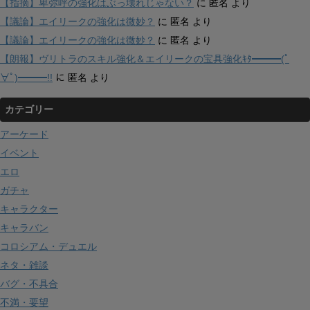
【指摘】卑弥呼の強化はぶっ壊れじゃない？
に
匿名
より
【議論】エイリークの強化は微妙？
に
匿名
より
【議論】エイリークの強化は微妙？
に
匿名
より
【朗報】ヴリトラのスキル強化＆エイリークの宝具強化ｷﾀ━━━(ﾟ
∀ﾟ)━━━!!
に
匿名
より
カテゴリー
アーケード
イベント
エロ
ガチャ
キャラクター
キャラバン
コロシアム・デュエル
ネタ・雑談
バグ・不具合
不満・要望