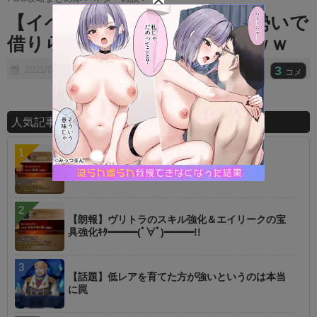
t
【イベント】あの鯖が物凄い勢いで
e
借りられててワロタｗｗｗｗｗｗ
3
2021/07/01
コメ
人気記事ランキング
【指摘】卑弥呼の強化はぶっ壊れじゃない？
【朗報】ヴリトラのスキル強化＆エイリークの宝
具強化ｷﾀ━━━(ﾟ∀ﾟ)━━━!!
【話題】低レアを育てた方が強いというのは本当
に罠