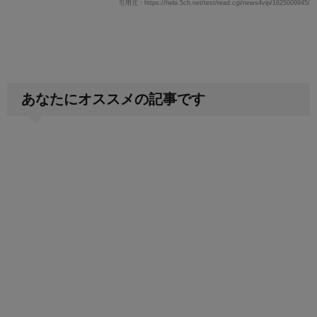
引用元：https://hebi.5ch.net/test/read.cgi/news4vip/1625009945/
あなたにオススメの記事です