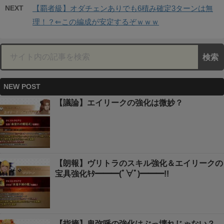
NEXT
【覇者級】オダチェンありでも6積み確定3ターンは無
理！？⇐この編成が安定するぞｗｗｗ
NEW POST
【議論】エイリークの強化は微妙？
【朗報】ヴリトラのスキル強化＆エイリークの
宝具強化ｷﾀ━━━(ﾟ∀ﾟ)━━━!!
【指摘】卑弥呼の強化はぶっ壊れじゃない？