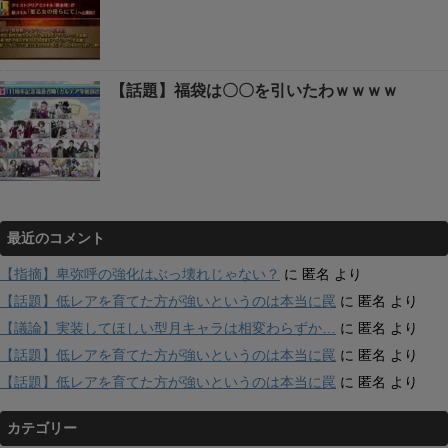
【話題】福袋は〇〇を引いたわｗｗｗｗ
最近のコメント
【指摘】卑弥呼の強化はぶっ壊れじゃない？
に
匿名
より
【話題】低レアを育てた方が強いというのは本当に罠
に
匿名
より
【議論】実装してほしい型月キャラは相変わらずか…
に
匿名
より
【話題】低レアを育てた方が強いというのは本当に罠
に
匿名
より
【話題】低レアを育てた方が強いというのは本当に罠
に
匿名
より
カテゴリー