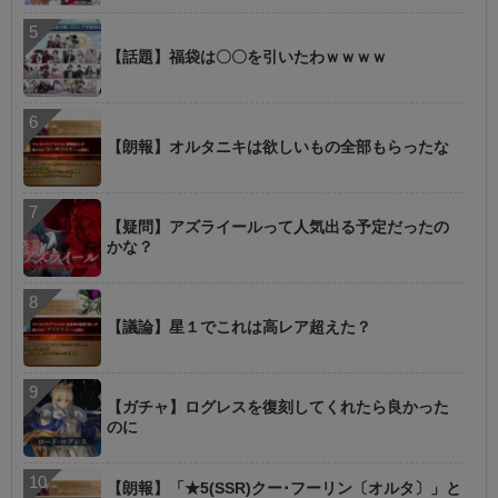
【話題】福袋は〇〇を引いたわｗｗｗｗ
【朗報】オルタニキは欲しいもの全部もらったな
【疑問】アズライールって人気出る予定だったの
かな？
【議論】星１でこれは高レア超えた？
【ガチャ】ログレスを復刻してくれたら良かった
のに
【朗報】「★5(SSR)クー･フーリン〔オルタ〕」と