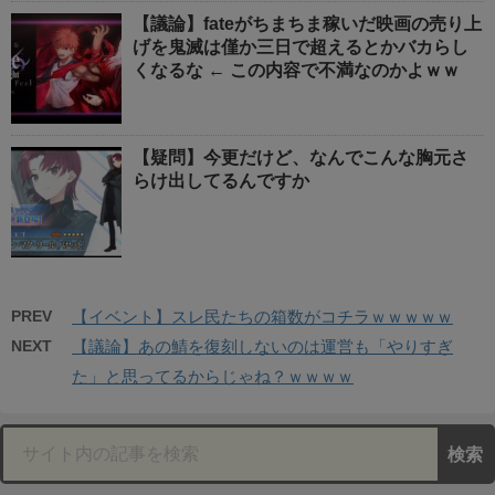
【議論】fateがちまちま稼いだ映画の売り上
げを鬼滅は僅か三日で超えるとかバカらし
くなるな ← この内容で不満なのかよｗｗ
【疑問】今更だけど、なんでこんな胸元さ
らけ出してるんですか
PREV
【イベント】スレ民たちの箱数がコチラｗｗｗｗｗ
NEXT
【議論】あの鯖を復刻しないのは運営も「やりすぎ
た」と思ってるからじゃね？ｗｗｗｗ