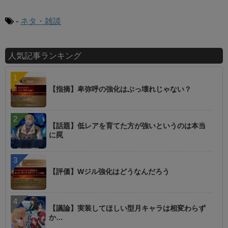
-
ネタ・雑談
人気記事ランキング
【指摘】卑弥呼の強化はぶっ壊れじゃない？
【話題】低レアを育てた方が強いというのは本当
に罠
【評価】Wジル強化はどうなんだろう
【議論】実装してほしい型月キャラは相変わらず
か…