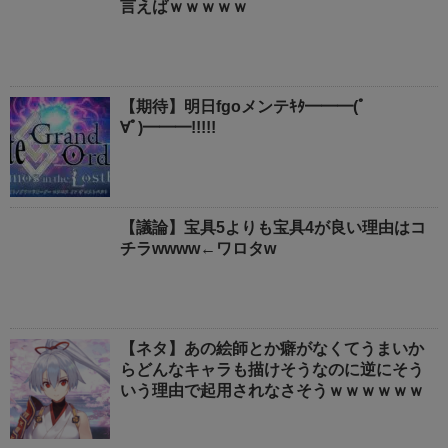
言えばｗｗｗｗｗ
【期待】明日fgoメンテｷﾀ━━━(ﾟ
∀ﾟ)━━━!!!!!
【議論】宝具5よりも宝具4が良い理由はコ
チラwwww←ワロタw
【ネタ】あの絵師とか癖がなくてうまいか
らどんなキャラも描けそうなのに逆にそう
いう理由で起用されなさそうｗｗｗｗｗｗ