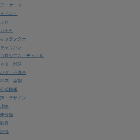
アーケード
イベント
エロ
ガチャ
キャラクター
キャラバン
コロシアム・デュエル
ネタ・雑談
バグ・不具合
不満・要望
公式情報
声・デザイン
攻略
未分類
歓喜
評価