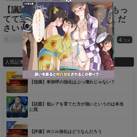
t
【議論】即星だしできてNP50もっ
e
てて宝具横バフもってるやつくだ
さいｗｗｗｗｗｗ
4
2021/07/07
コメ
人気記事ランキング
【指摘】卑弥呼の強化はぶっ壊れじゃない？
【話題】低レアを育てた方が強いというのは本当
に罠
【評価】Wジル強化はどうなんだろう