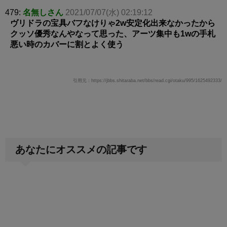
479:
名無しさん
2021/07/07(水) 02:19:12
ヴリドラの宝具バフなけりゃ2w安定化出来なかったから
クッソ優秀なんやなって思った、アーツ集中も1wの手札
悪い時のカバーに割とよく使う
引用元：https://jbbs.shitaraba.net/bbs/read.cgi/otaku/995/1625492333/
あなたにオススメの記事です