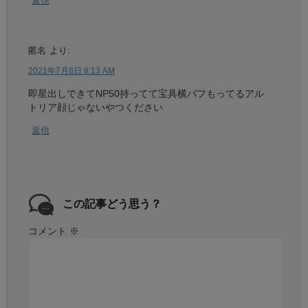
返信
匿名
より:
2021年7月8日 8:13 AM
即星出しできてNP50持ってて宝具横バフもってるアル
トリア顔じゃないやつください
返信
この記事どう思う？
コメント
※