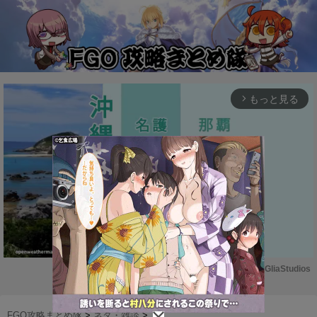
もっと見る
arrow_forward_ios
Powered by 
GliaStudios
M
u
FGO攻略まとめ隊
>
ネタ・雑談
>