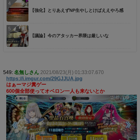
【強化】とりあえずNP生やしとけばええやろ感
【議論】今のアタッカー界隈は厳しいな
549:
名無しさん
2021/08/23(月) 01:33:07.670
https://i.imgur.com/29GJJUA.jpg
はぁーマジ糞ゲー
600個全部使ってオベロン一人も来ないとか