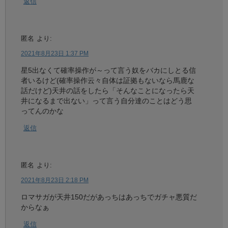
返信
匿名
より:
2021年8月23日 1:37 PM
星5出なくて確率操作が～って言う奴をバカにしとる信
者いるけど(確率操作云々自体は証拠もないなら馬鹿な
話だけど)天井の話をしたら「そんなことになったら天
井になるまで出ない」って言う自分達のことはどう思
ってんのかな
返信
匿名
より:
2021年8月23日 2:18 PM
ロマサガが天井150だがあっちはあっちでガチャ悪質だ
からなぁ
返信