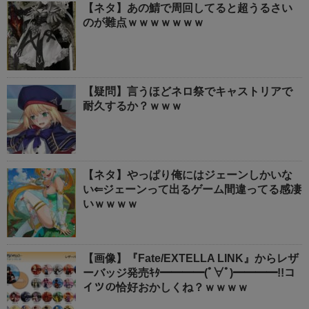
【ネタ】あの鯖で周回してると超うるさい
のが難点ｗｗｗｗｗｗｗ
【疑問】言うほどネロ祭でキャストリアで
耐久するか？ｗｗｗ
【ネタ】やっぱり俺にはジェーンしかいな
い⇐ジェーンって出るゲーム間違ってる感凄
いｗｗｗｗ
【画像】『Fate/EXTELLA LINK』からレザ
ーバッジ発売ｷﾀ━━━━(ﾟ∀ﾟ)━━━━!!コ
イツの恰好おかしくね？ｗｗｗｗ