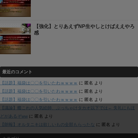
【強化】とりあえずNP生やしとけばええやろ
感
最近のコメント
【話題】福袋は〇〇を引いたわｗｗｗｗ
に
匿名
より
【話題】福袋は〇〇を引いたわｗｗｗｗ
に
匿名
より
【話題】福袋は〇〇を引いたわｗｗｗｗ
に
匿名
より
【議論】艦これの人気絵師、ぶっちゃけタカオ以下では← 失礼にもほ
どがあるぞww
に
匿名
より
【朗報】オルタニキは欲しいもの全部もらったな
に
匿名
より