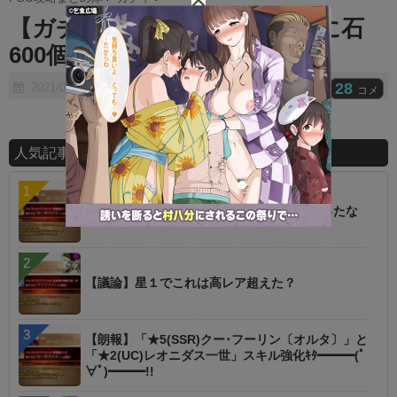
t
【ガチャ】オベロン引くために石
e
600個使った結果ｗｗｗｗｗｗ
28
2021/08/23
コメ
人気記事ランキング
【朗報】オルタニキは欲しいもの全部もらったな
【議論】星１でこれは高レア超えた？
【朗報】「★5(SSR)クー･フーリン〔オルタ〕」と
「★2(UC)レオニダス一世」スキル強化ｷﾀ━━━(ﾟ
∀ﾟ)━━━!!