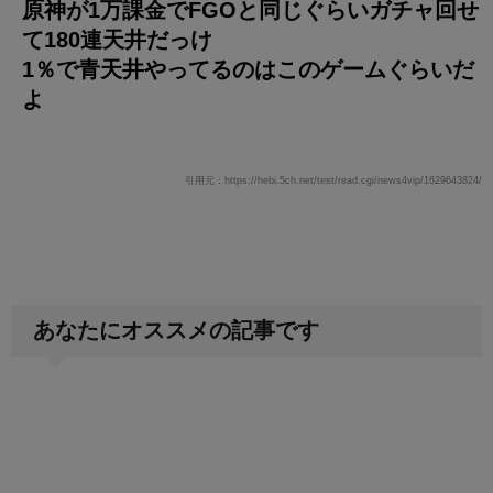
原神が1万課金でFGOと同じぐらいガチャ回せ
て180連天井だっけ
1％で青天井やってるのはこのゲームぐらいだ
よ
引用元：https://hebi.5ch.net/test/read.cgi/news4vip/1629643824/
あなたにオススメの記事です