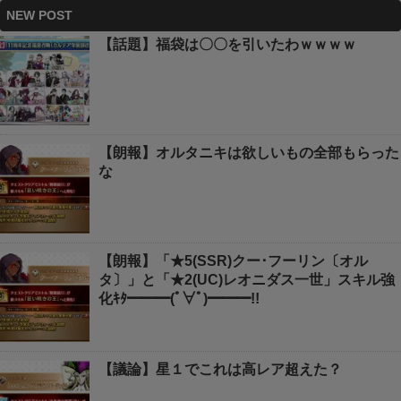
NEW POST
【話題】福袋は〇〇を引いたわｗｗｗｗ
【朗報】オルタニキは欲しいもの全部もらった
な
【朗報】「★5(SSR)クー･フーリン〔オル
タ〕」と「★2(UC)レオニダス一世」スキル強
化ｷﾀ━━━(ﾟ∀ﾟ)━━━!!
【議論】星１でこれは高レア超えた？