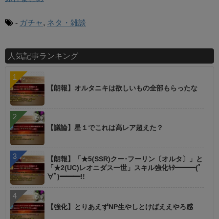
-
ガチャ
,
ネタ・雑談
人気記事ランキング
【朗報】オルタニキは欲しいもの全部もらったな
【議論】星１でこれは高レア超えた？
【朗報】「★5(SSR)クー･フーリン〔オルタ〕」と
「★2(UC)レオニダス一世」スキル強化ｷﾀ━━━(ﾟ
∀ﾟ)━━━!!
【強化】とりあえずNP生やしとけばええやろ感