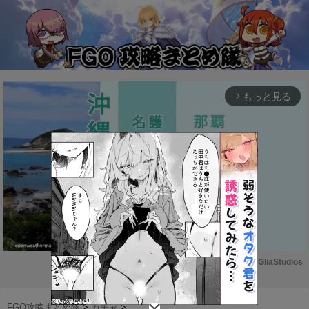
もっと見る
arrow_forward_ios
Powered by 
GliaStudios
M
u
FGO攻略まとめ隊
>
ガチャ
>