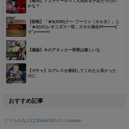
【疑問】アズライールって人気出る予定だったの
かな？
【朗報】「★5(SSR)クー･フーリン〔オルタ〕」と
「★2(UC)レオニダス一世」スキル強化ｷﾀ━━━(ﾟ
∀ﾟ)━━━!!
【議論】今のアタッカー界隈は厳しいな
【ガチャ】ログレスを復刻してくれたら良かった
のに
おすすめ記事
リリカルなのはStrikerSのスバルwww