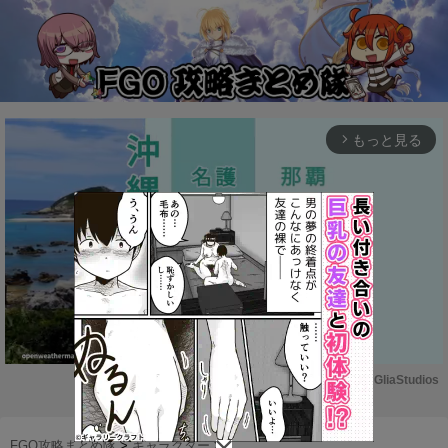
もっと見る
arrow_forward_ios
Powered by 
GliaStudios
M
u
FGO攻略まとめ隊
>
キャラクター
>