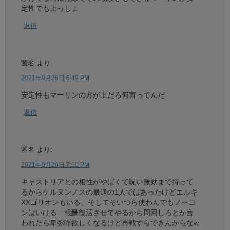
定性でも上っしょ
返信
匿名
より:
2021年9月26日 6:49 PM
安定性もマーリンの方が上だろ何言ってんだ
返信
匿名
より:
2021年9月26日 7:10 PM
キャストリアとの相性がやばくて呪い無効まで持って
るからケルヌンノスの最適の1人ではあったけどエルキ
XXゴリオンもいる、そしてそいつら使わんでもノーコ
ンはいける 報酬復活させてやるから周回しろとか言
われたら卑弥呼欲しくなるけど再戦すらできんからなw