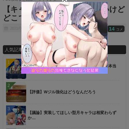
t
【キャラ】卑弥呼って評価高いけど
e
どこで使う鯖？
14
2021/09/26
コメ
人気記事ランキング
【話題】低レアを育てた方が強いというのは本当
に罠
【評価】Wジル強化はどうなんだろう
【議論】実装してほしい型月キャラは相変わらず
か…