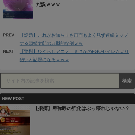
だ説ｗｗｗ
PREV
【話題】これがお知らせも画面もよく見ず連続タップ
する頭鯖太郎の典型的な例ｗｗ
NEXT
【驚愕】ひぐらしアニメ、まさかのFGOセイレムより
酷いと話題になるｗｗｗ
NEW POST
【指摘】卑弥呼の強化はぶっ壊れじゃない？