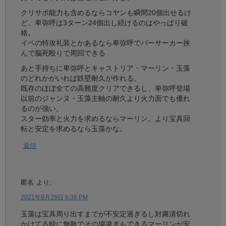
クリサポ能力も含めるならコヤンも瞬間20個出せるけ
ど、卑弥呼は3ターン24個出し続けるのはやっぱり破
格。
イベの特攻礼装とかあるなら卑弥呼でバーサーカー挟
んで脳死殴りで周回できる
あと手持ちに卑弥呼とキャストリア・マーリン・玉藻
のどれかがいれば鉄壁耐久が作れる。
既存のほぼ全ての高難度クリアできるし、卑弥呼登場
以前のジャンヌ・玉藻主軸の耐久より火力面でも優れ
るのが強い。
スター効率と火力を求めるならマーリン。より宝具回
転と安定を求めるなら玉藻かな。
返信
匿名
より:
2021年9月26日 6:39 PM
玉藻は宝具周り出すまでが不安定過ぎるし対粛清切れ
かけてる時に無敵でその場凌ぎもできるマーリンが安