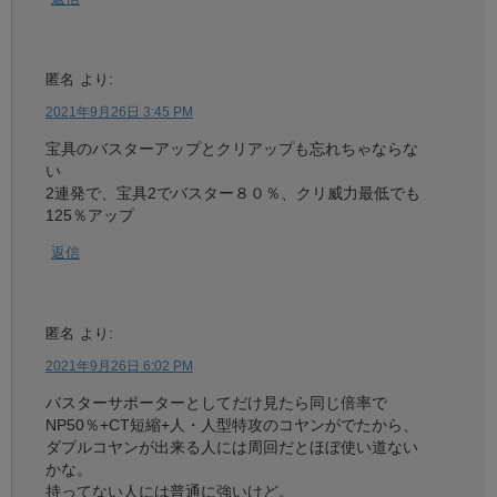
匿名
より:
2021年9月26日 3:45 PM
宝具のバスターアップとクリアップも忘れちゃならな
い
2連発で、宝具2でバスター８０％、クリ威力最低でも
125％アップ
返信
匿名
より:
2021年9月26日 6:02 PM
バスターサポーターとしてだけ見たら同じ倍率で
NP50％+CT短縮+人・人型特攻のコヤンがでたから、
ダブルコヤンが出来る人には周回だとほぼ使い道ない
かな。
持ってない人には普通に強いけど。