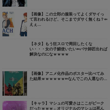
【画像】この士郎の服装ってよくダサイっ
て言われるけど、そこまでダサく無くね？⇐
えぇ…
【ネタ】もう狂スロで周回したくな
い・・・女の子鯖使いたい⇐バサ師匠出れば
解決なのになｗｗｗｗ
【画像】アニメ化作品のポスター比べてみ
た結果ｗｗｗｗｗｗ⇐なんでこの人選なの…
【キャラ】マシュの可愛さはここがピーク
だったｗｗｗ←オリジナルのマシュは死ん