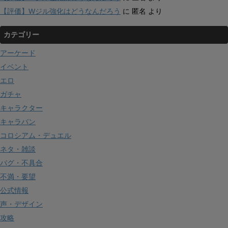
【評価】Wジル強化はどうなんだろう
に
匿名
より
カテゴリー
アーケード
イベント
エロ
ガチャ
キャラクター
キャラバン
コロシアム・デュエル
ネタ・雑談
バグ・不具合
不満・要望
公式情報
声・デザイン
攻略