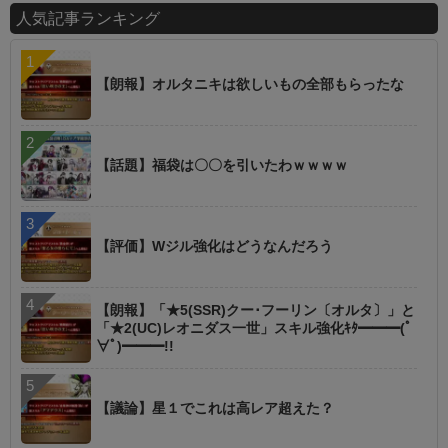
人気記事ランキング
【朗報】オルタニキは欲しいもの全部もらったな
【話題】福袋は〇〇を引いたわｗｗｗｗ
【評価】Wジル強化はどうなんだろう
【朗報】「★5(SSR)クー･フーリン〔オルタ〕」と
「★2(UC)レオニダス一世」スキル強化ｷﾀ━━━(ﾟ
∀ﾟ)━━━!!
【議論】星１でこれは高レア超えた？