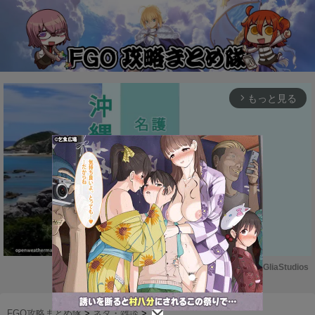
もっと見る
arrow_forward_ios
Powered by 
GliaStudios
M
u
FGO攻略まとめ隊
>
ネタ・雑談
>