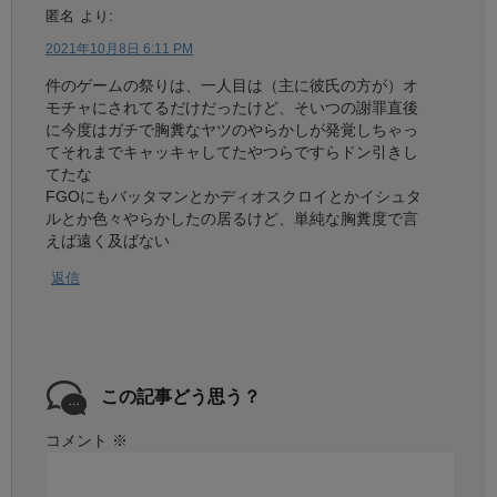
匿名
より:
2021年10月8日 6:11 PM
件のゲームの祭りは、一人目は（主に彼氏の方が）オ
モチャにされてるだけだったけど、そいつの謝罪直後
に今度はガチで胸糞なヤツのやらかしが発覚しちゃっ
てそれまでキャッキャしてたやつらですらドン引きし
てたな
FGOにもバッタマンとかディオスクロイとかイシュタ
ルとか色々やらかしたの居るけど、単純な胸糞度で言
えば遠く及ばない
返信
この記事どう思う？
コメント
※