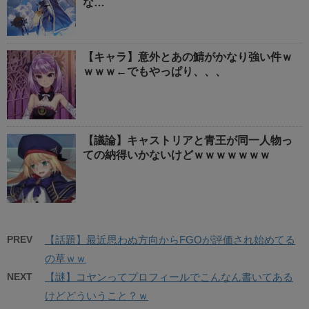
な…
【キャラ】意外とあの鯖がかなり強い件ｗ
ｗｗｗ←でもやっぱり、、、
【議論】キャストリアと青王が同一人物っ
ての納得いかないけどｗｗｗｗｗｗｗ
PREV
【話題】最近思わぬ方向からFGOが評価され始めてる
の草ｗｗ
NEXT
【謎】コヤンってプロフィールでこんなん書いてある
けどどういうこと？ｗ