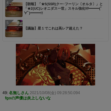
【朗報】「★5(SSR)クー･フーリン〔オルタ〕」と
「★2(UC)レオニダス一世」スキル強化ｷﾀ━━━(ﾟ
∀ﾟ)━━━!!
【議論】星１でこれは高レア超えた？
49:
名無しさん
2021/10/08(金) 09:28:50.094
fgoの声優は炎上しないな