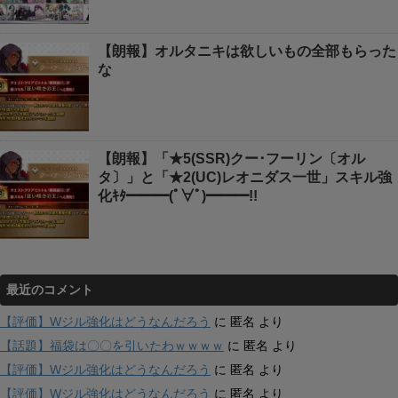
【朗報】オルタニキは欲しいもの全部もらった
な
【朗報】「★5(SSR)クー･フーリン〔オル
タ〕」と「★2(UC)レオニダス一世」スキル強
化ｷﾀ━━━(ﾟ∀ﾟ)━━━!!
最近のコメント
【評価】Wジル強化はどうなんだろう
に
匿名
より
【話題】福袋は〇〇を引いたわｗｗｗｗ
に
匿名
より
【評価】Wジル強化はどうなんだろう
に
匿名
より
【評価】Wジル強化はどうなんだろう
に
匿名
より