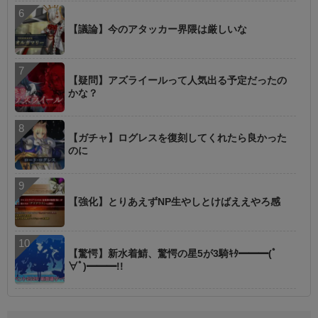
【議論】今のアタッカー界隈は厳しいな
【疑問】アズライールって人気出る予定だったの
かな？
【ガチャ】ログレスを復刻してくれたら良かった
のに
【強化】とりあえずNP生やしとけばええやろ感
【驚愕】新水着鯖、驚愕の星5が3騎ｷﾀ━━━(ﾟ
∀ﾟ)━━━!!