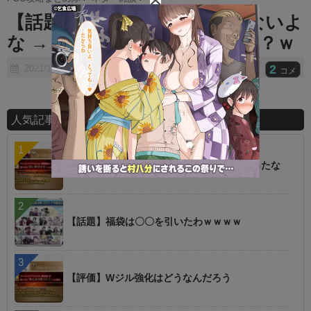
t
【話題】FGOの声優は炎上しないよ
e
な → そもそもFGO声優って誰？ｗ
2
2021/10/08
コメ
人気記事ランキング
【朗報】オルタニキは欲しいもの全部もらったな
【話題】福袋は〇〇を引いたわｗｗｗｗ
【評価】Wジル強化はどうなんだろう