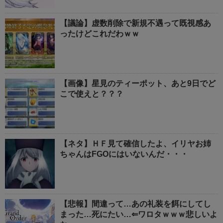
【議論】虚数削除で新規不遇って既視感あ
ったけどこれだわｗｗ
【画像】星見のティーポット、あと9日でど
こで使えと？？？
【ネタ】ＨＦ見て確信したよ、イリヤお姉
ちゃんはFGOにはいないんだ・・・
【悲報】間違って…あの礼装を餌にしてし
まった…死にたい…⇐ワロタｗｗｗ悲しいよ