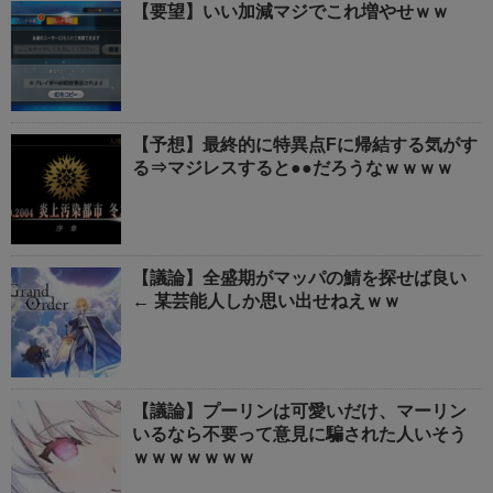
【要望】いい加減マジでこれ増やせｗｗ
【予想】最終的に特異点Fに帰結する気がす
る⇒マジレスすると●●だろうなｗｗｗｗ
【議論】全盛期がマッパの鯖を探せば良い
← 某芸能人しか思い出せねえｗｗ
【議論】プーリンは可愛いだけ、マーリン
いるなら不要って意見に騙された人いそう
ｗｗｗｗｗｗｗ