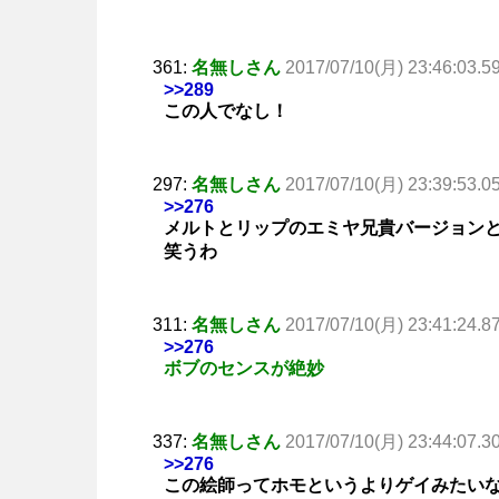
361:
名無しさん
2017/07/10(月) 23:46:03.5
>>289
この人でなし！
297:
名無しさん
2017/07/10(月) 23:39:53.0
>>276
メルトとリップのエミヤ兄貴バージョン
笑うわ
311:
名無しさん
2017/07/10(月) 23:41:24.8
>>276
ボブのセンスが絶妙
337:
名無しさん
2017/07/10(月) 23:44:07.3
>>276
この絵師ってホモというよりゲイみたい