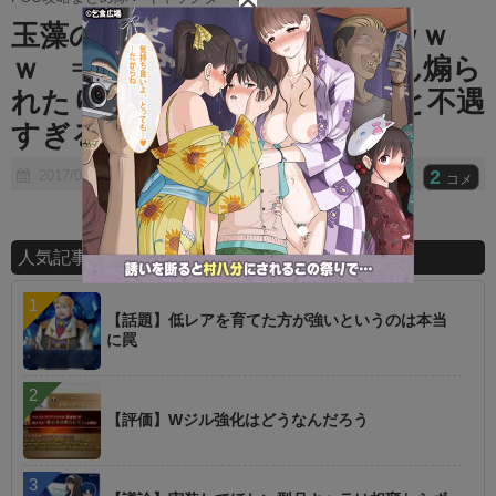
t
玉藻のメンヘラ感は異常ｗｗｗｗ
e
ｗ ⇒ 玉藻ファンはさんざん煽ら
れたり炎上したりしてちょっと不遇
すぎるのでは？
2
2017/07/11
コメ
人気記事ランキング
【話題】低レアを育てた方が強いというのは本当
に罠
【評価】Wジル強化はどうなんだろう