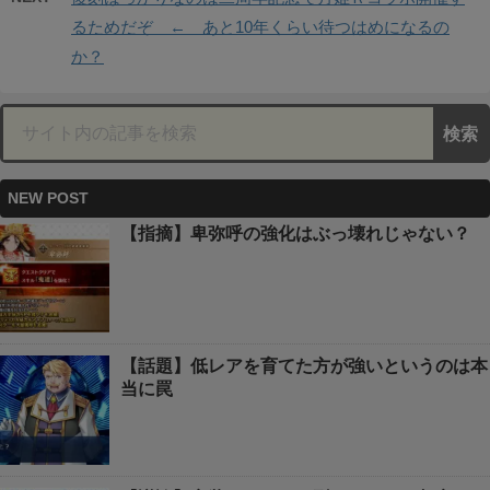
るためだぞ ← あと10年くらい待つはめになるの
か？
NEW POST
【指摘】卑弥呼の強化はぶっ壊れじゃない？
【話題】低レアを育てた方が強いというのは本
当に罠