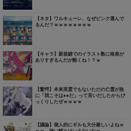
【ネタ】ワルキューレ、なぜピンク選んで
るんだ？ｗｗｗｗｗｗｗｗ
【キャラ】新規鯖でのイラスト数に格差が
ありすぎるんだが酷くね！？ｗ
【驚愕】本来英霊でもないただの亡霊が急
に「我こそは●●だ」って言いだしたからび
っくりしたぜｗｗｗｗ
【議論】個人的にギルも大分厳しいよねｗ
ｗｗ←強い鯖とはいえないなｗ