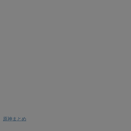
原神まとめ