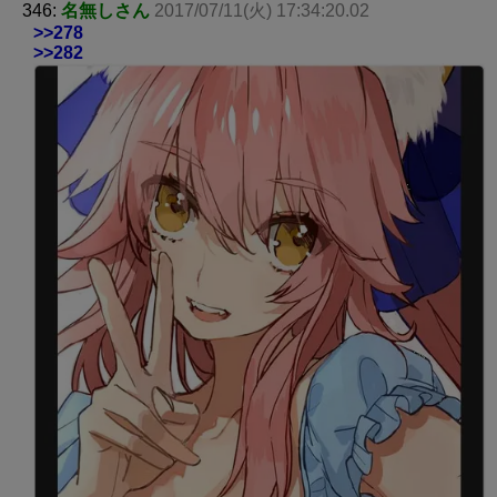
346:
名無しさん
2017/07/11(火) 17:34:20.02
>>278
>>282