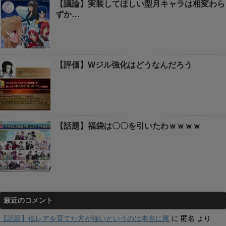
【議論】実装してほしい型月キャラは相変わら
ずか…
【評価】Wジル強化はどうなんだろう
【話題】福袋は〇〇を引いたわｗｗｗｗ
最近のコメント
【話題】低レアを育てた方が強いというのは本当に罠
に
匿名
より