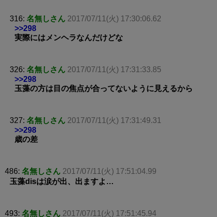
316:
名無しさん
2017/07/11(火) 17:30:06.62
>>298
実際にはメンヘラなんだけどな
326:
名無しさん
2017/07/11(火) 17:31:33.85
>>298
玉藻の方は目の焦点が合ってないように見えるから
327:
名無しさん
2017/07/11(火) 17:31:49.31
>>298
歳の差
486:
名無しさん
2017/07/11(火) 17:51:04.99
玉藻disは涙が出、出ますよ…
493:
名無しさん
2017/07/11(火) 17:51:45.94