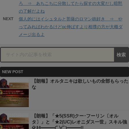
ろ ⇒ あちこちに分散してたら探すの大変だし暗黙
の了解だよね
NEXT
個人的にはイシュタルと菩薩のロマン砲好き ⇒ や
ってみればわかるけどoc伸ばすより相撲の方が大概ダ
メージ出るよ
NEW POST
【朗報】オルタニキは欲しいもの全部もらった
な
【朗報】「★5(SSR)クー･フーリン〔オル
タ〕」と「★2(UC)レオニダス一世」スキル強
化ｷﾀ━━━(ﾟ∀ﾟ)━━━!!