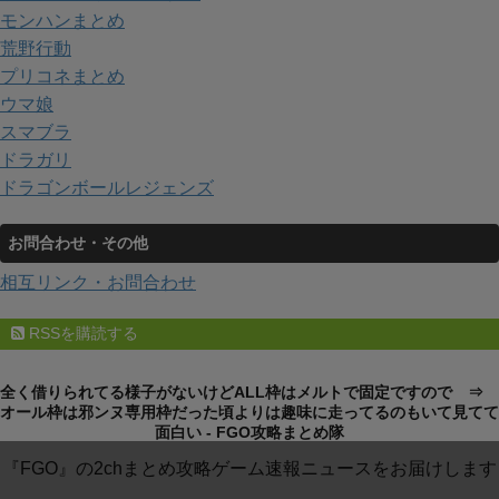
モンハンまとめ
荒野行動
プリコネまとめ
ウマ娘
スマブラ
ドラガリ
ドラゴンボールレジェンズ
お問合わせ・その他
相互リンク・お問合わせ
RSSを購読する
全く借りられてる様子がないけどALL枠はメルトで固定ですので ⇒
オール枠は邪ンヌ専用枠だった頃よりは趣味に走ってるのもいて見てて
面白い - FGO攻略まとめ隊
『FGO』の2chまとめ攻略ゲーム速報ニュースをお届けします