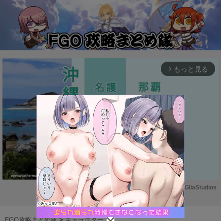
もっと見る
arrow_forward_ios
Powered by 
GliaStudios
M
u
FGO攻略まとめ隊
>
キャラクター
>