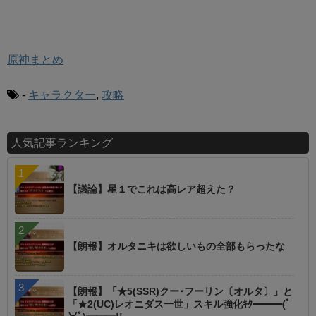
原神まとめ
-
キャラクター
,
攻略
人気記事ランキング
【議論】星１でこれは高レア超えた？
【朗報】オルタニキは欲しいもの全部もらったな
【朗報】「★5(SSR)クー･フーリン〔オルタ〕」と
「★2(UC)レオニダス一世」スキル強化ｷﾀ━━━(ﾟ