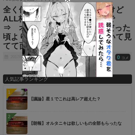
t
全く借りられてる様子がないけど
e
ALL枠はメルトで固定ですので
⇒ オール枠は邪ンヌ専用枠だった
頃よりは趣味に走ってるのもいて見
てて面白い
0
2017/06/14
コメ
人気記事ランキング
【議論】星１でこれは高レア超えた？
【朗報】オルタニキは欲しいもの全部もらったな