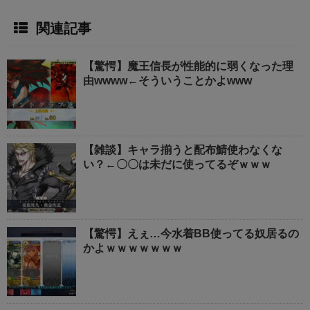
関連記事
【驚愕】魔王信長が性能的に弱くなった理
由wwww←そういうことかよwww
【雑談】キャラ揃うと配布鯖使わなくな
い？←〇〇は未だに使ってるぞｗｗｗ
【驚愕】えぇ…今水着BB使ってる奴居るの
かよｗｗｗｗｗｗｗ