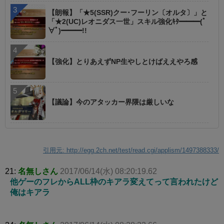
【朗報】「★5(SSR)クー･フーリン〔オルタ〕」と
「★2(UC)レオニダス一世」スキル強化ｷﾀ━━━(ﾟ
∀ﾟ)━━━!!
【強化】とりあえずNP生やしとけばええやろ感
【議論】今のアタッカー界隈は厳しいな
引用元: http://egg.2ch.net/test/read.cgi/applism/1497388333/
21:
名無しさん
2017/06/14(水) 08:20:19.62
他ゲーのフレからALL枠のキアラ変えてって言われたけど
俺はキアラ