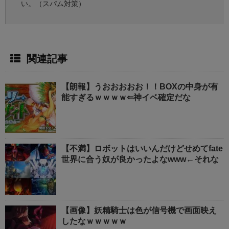
い。（スパム対策）
関連記事
【朗報】うおおおおお！！BOXの中身が有
能すぎるｗｗｗｗ⇐神イベ確定だな
【不満】ロボットはいいんだけどせめてfate
世界に合う奴が良かったよなwww←それな
【画像】妖精騎士は色が信号機で画面映え
したなｗｗｗｗｗ