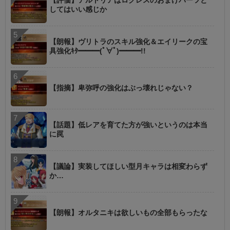
【評価】アルトリアはログレスのおまけパーツと
してはいい感じか
【朗報】ヴリトラのスキル強化＆エイリークの宝
具強化ｷﾀ━━━(ﾟ∀ﾟ)━━━!!
【指摘】卑弥呼の強化はぶっ壊れじゃない？
【話題】低レアを育てた方が強いというのは本当
に罠
【議論】実装してほしい型月キャラは相変わらず
か…
【朗報】オルタニキは欲しいもの全部もらったな