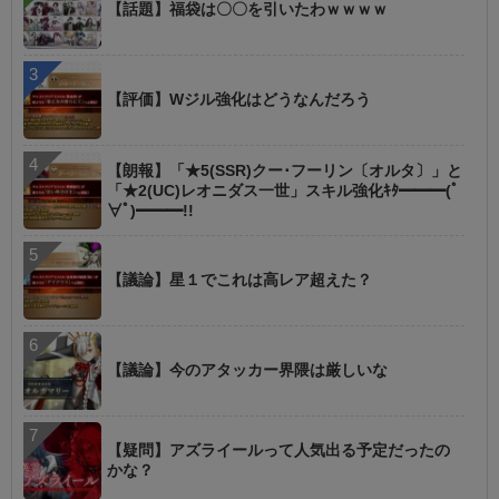
【話題】福袋は〇〇を引いたわｗｗｗｗ
【評価】Wジル強化はどうなんだろう
【朗報】「★5(SSR)クー･フーリン〔オルタ〕」と
「★2(UC)レオニダス一世」スキル強化ｷﾀ━━━(ﾟ
∀ﾟ)━━━!!
【議論】星１でこれは高レア超えた？
【議論】今のアタッカー界隈は厳しいな
【疑問】アズライールって人気出る予定だったの
かな？