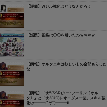
【評価】Wジル強化はどうなんだろう
【話題】福袋は〇〇を引いたわｗｗｗｗ
【朗報】オルタニキは欲しいもの全部もらった
な
【朗報】「★5(SSR)クー･フーリン〔オル
タ〕」と「★2(UC)レオニダス一世」スキル強
化ｷﾀ━━━(ﾟ∀ﾟ)━━━!!