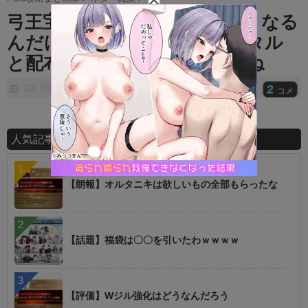
t
弓王宝具重ねたら使い勝手よくなる
e
んだけど…弓はギル＆イシュタル
と配布のクロが強すぎるのよね
2
2017/07/12
コメ
人気記事ランキング
【朗報】オルタニキは欲しいもの全部もらったな
【話題】福袋は〇〇を引いたわｗｗｗｗ
【評価】Wジル強化はどうなんだろう