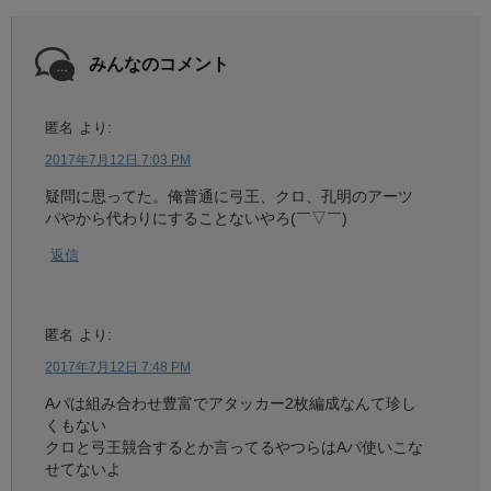
みんなのコメント
匿名
より:
2017年7月12日 7:03 PM
疑問に思ってた。俺普通に弓王、クロ、孔明のアーツ
パやから代わりにすることないやろ(￣▽￣)
返信
匿名
より:
2017年7月12日 7:48 PM
Aパは組み合わせ豊富でアタッカー2枚編成なんて珍し
くもない
クロと弓王競合するとか言ってるやつらはAパ使いこな
せてないよ