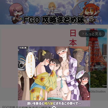
もっと見る
arrow_forward_ios
Powered by 
GliaStudios
M
u
FGO攻略まとめ隊
>
ネタ・雑談
>