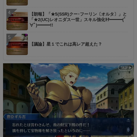
【朗報】「★5(SSR)クー･フーリン〔オルタ〕」と
「★2(UC)レオニダス一世」スキル強化ｷﾀ━━━(ﾟ
∀ﾟ)━━━!!
【議論】星１でこれは高レア超えた？