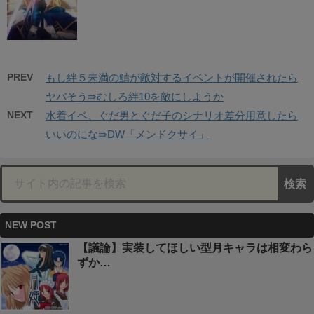
PREV
もし絆５未満の鯖が敵対するイベントが開催されたら
ヤバそう⇛むしろ絆10を敵にしようか
NEXT
水着イベ、ぐだ男とぐだ子のシナリオ差分用意したら
いいのにな⇛DW「メンドクサイ」
NEW POST
【議論】実装してほしい型月キャラは相変わら
ずか…