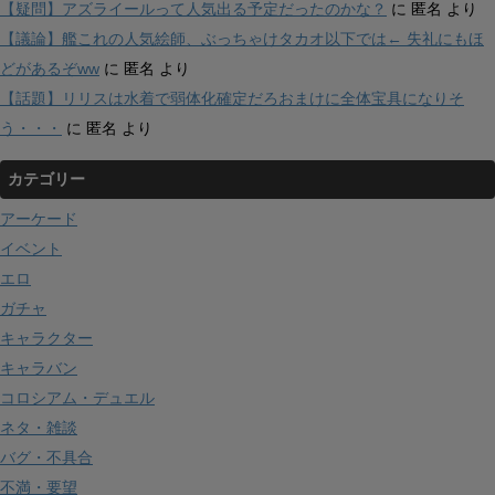
【疑問】アズライールって人気出る予定だったのかな？
に
匿名
より
【議論】艦これの人気絵師、ぶっちゃけタカオ以下では← 失礼にもほ
どがあるぞww
に
匿名
より
【話題】リリスは水着で弱体化確定だろおまけに全体宝具になりそ
う・・・
に
匿名
より
カテゴリー
アーケード
イベント
エロ
ガチャ
キャラクター
キャラバン
コロシアム・デュエル
ネタ・雑談
バグ・不具合
不満・要望