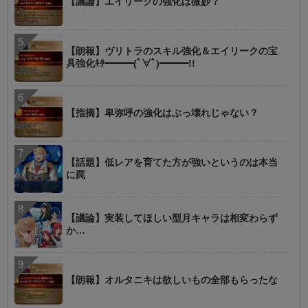
【議論】エイリークの強化は微妙？
【朗報】ヴリトラのスキル強化＆エイリークの宝
具強化ｷﾀ━━━(ﾟ∀ﾟ)━━━!!
【指摘】卑弥呼の強化はぶっ壊れじゃない？
【話題】低レアを育てた方が強いというのは本当
に罠
【議論】実装してほしい型月キャラは相変わらず
か…
【朗報】オルタニキは欲しいもの全部もらったな