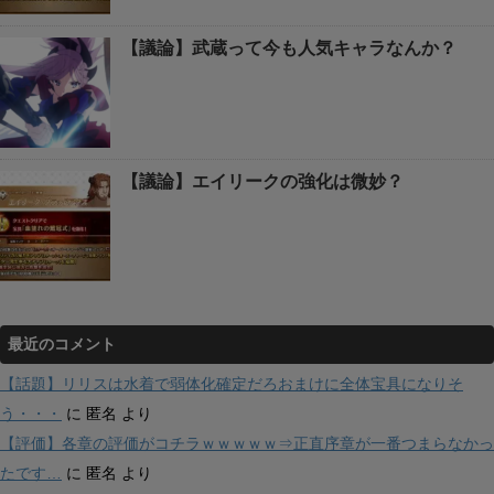
【議論】武蔵って今も人気キャラなんか？
【議論】エイリークの強化は微妙？
最近のコメント
【話題】リリスは水着で弱体化確定だろおまけに全体宝具になりそ
う・・・
に
匿名
より
【評価】各章の評価がコチラｗｗｗｗｗ⇒正直序章が一番つまらなかっ
たです…
に
匿名
より