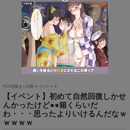
t
e
FGO攻略まとめ隊
>
イベント
>
【イベント】初めて自然回復しかせ
んかったけど●●箱くらいだ
わ・・・思ったよりいけるんだなｗ
ｗｗｗｗ