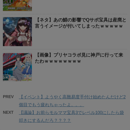
【ネタ】あの鯖の影響でQサポ宝具は産廃と
言うイメージが付いてしまったｗｗｗｗｗ
【画像】プリヤコラボ見に神戸に行って来
たわｗｗｗｗｗｗｗｗ
PREV
【イベント】ようやく高難易度手付け始めたんだけど2
個目でもう疲れちゃったよ。。。
NEXT
【議論】お前らモルママ宝具3でレベル100にしたら袋
叩きにするんだろ？？？？