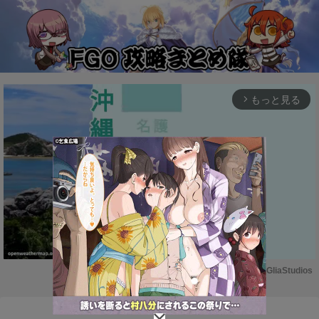
もっと見る
arrow_forward_ios
Powered by 
GliaStudios
M
u