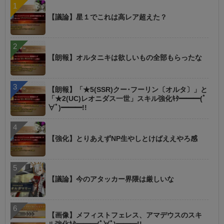
【議論】星１でこれは高レア超えた？
【朗報】オルタニキは欲しいもの全部もらったな
【朗報】「★5(SSR)クー･フーリン〔オルタ〕」と
「★2(UC)レオニダス一世」スキル強化ｷﾀ━━━(ﾟ
∀ﾟ)━━━!!
【強化】とりあえずNP生やしとけばええやろ感
【議論】今のアタッカー界隈は厳しいな
【画像】メフィストフェレス、アマデウスのスキ