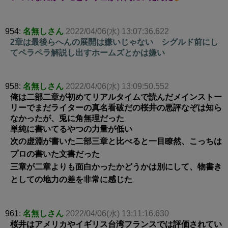
954:
名無しさん
2022/04/06(水) 13:07:36.622
2章は最後らへんの展開は嫌いじゃない シグルド前にし
てペラペラ解説し出すホームズとかは嫌い
958:
名無しさん
2022/04/06(水) 13:09:50.552
俺は二部二章が初めてリアルタイムで読んだメインストー
リーでまだライターの真名看破だの桜井の悪評なぞは知ら
なかったが、兎に角無理だった
単純に書いてるやつの力量が低い
次の虚淵が書いた二部三章と比べると一目瞭然、こっちは
プロの書いた文書だった
三章が二章よりも面白かったかどうかは別にして、物書き
としての地力の差を非常に感じた
961:
名無しさん
2022/04/06(水) 13:11:16.630
桜井はアメリカやイギリス台湾フランスでは評価されてい