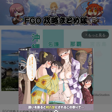
もっと見る
arrow_forward_ios
Powered by 
GliaStudios
M
u
FGO攻略まとめ隊
>
ネタ・雑談
>