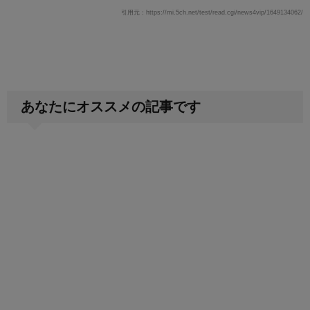
引用元：https://mi.5ch.net/test/read.cgi/news4vip/1649134062/
あなたにオススメの記事です