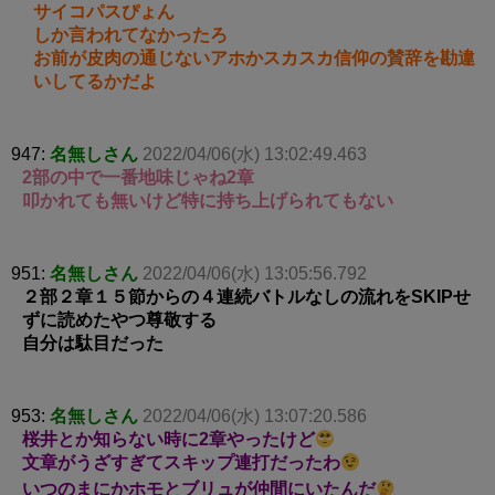
サイコパスぴょん
しか言われてなかったろ
お前が皮肉の通じないアホかスカスカ信仰の賛辞を勘違
いしてるかだよ
947:
名無しさん
2022/04/06(水) 13:02:49.463
2部の中で一番地味じゃね2章
叩かれても無いけど特に持ち上げられてもない
951:
名無しさん
2022/04/06(水) 13:05:56.792
２部２章１５節からの４連続バトルなしの流れをSKIPせ
ずに読めたやつ尊敬する
自分は駄目だった
953:
名無しさん
2022/04/06(水) 13:07:20.586
桜井とか知らない時に2章やったけど
文章がうざすぎてスキップ連打だったわ
いつのまにかホモとブリュが仲間にいたんだ