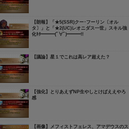
【朗報】「★5(SSR)クー･フーリン〔オル
タ〕」と「★2(UC)レオニダス一世」スキル強
化ｷﾀ━━━(ﾟ∀ﾟ)━━━!!
【議論】星１でこれは高レア超えた？
【強化】とりあえずNP生やしとけばええやろ
感
【画像】メフィストフェレス、アマデウスのス