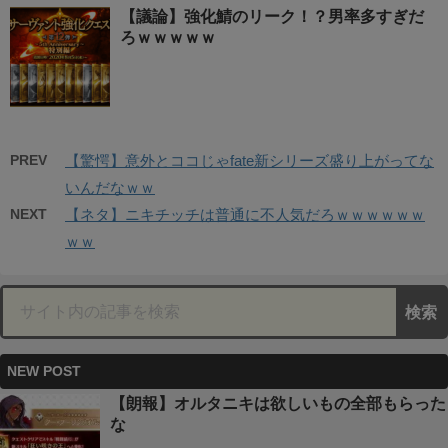
【議論】強化鯖のリーク！？男率多すぎだ
ろｗｗｗｗｗ
PREV
【驚愕】意外とココじゃfate新シリーズ盛り上がってな
いんだなｗｗ
NEXT
【ネタ】ニキチッチは普通に不人気だろｗｗｗｗｗｗ
ｗｗ
NEW POST
【朗報】オルタニキは欲しいもの全部もらった
な