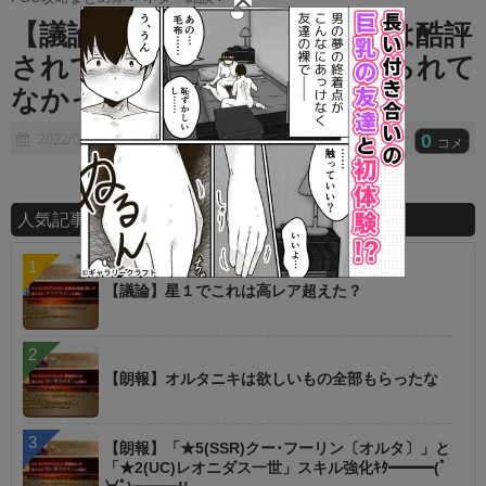
t
【議論】このシナリオって今は酷評
e
されてるけど当時は持ち上げられて
なかったか！？ｗ
0
2022/04/06
コメ
人気記事ランキング
【議論】星１でこれは高レア超えた？
【朗報】オルタニキは欲しいもの全部もらったな
【朗報】「★5(SSR)クー･フーリン〔オルタ〕」と
「★2(UC)レオニダス一世」スキル強化ｷﾀ━━━(ﾟ