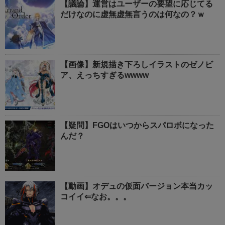
【議論】運営はユーザーの要望に応じてる
だけなのに虚無虚無言うのは何なの？ｗ
【画像】新規描き下ろしイラストのゼノビ
ア、えっちすぎるwwww
【疑問】FGOはいつからスパロボになった
んだ？
【動画】オデュの仮面バージョン本当カッ
コイイ⇐なお。。。