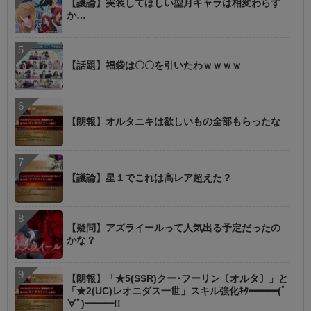
【議論】実装してほしい型月キャラは相変わらず
か…
【話題】福袋は〇〇を引いたわｗｗｗｗ
【朗報】オルタニキは欲しいもの全部もらったな
【議論】星１でこれは高レア超えた？
【疑問】アズライールって人気出る予定だったの
かな？
【朗報】「★5(SSR)クー･フーリン〔オルタ〕」と
「★2(UC)レオニダス一世」スキル強化ｷﾀ━━━(ﾟ
∀ﾟ)━━━!!