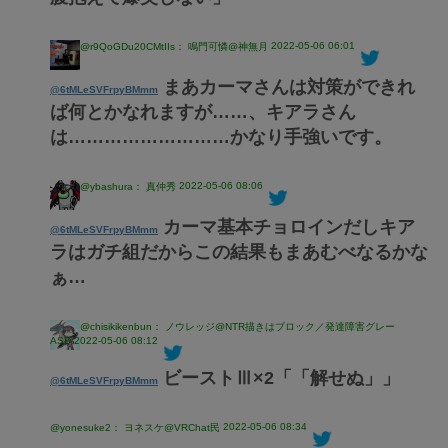
2022-05-06 06:01
@r9QoGDu20CMtIIs： 鳴門可憐@神無月
まあカーマさんは対策ができれ
@6tMLeSVFrpyBMmm
ば何とかなれますが……、キアラさん
は………………………かなり手強いです。
2022-05-06 08:06
@ybashura： 真仲秀
カーマ基本チョロインだしキア
@6tMLeSVFrpyBMmm
ラはガチ組だからこの結果もまあむべなるかな
ぁ…
@chisikikenbun： ノウレッジ@NTR描きはブロック／発達障害グレー
ASD
2022-05-06 08:12
ビーストⅢ×2「「解せぬ」」
@6tMLeSVFrpyBMmm
2022-05-06 08:34
@yonesuke2： ヨネスケ@VRChat民