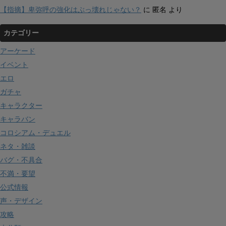
【指摘】卑弥呼の強化はぶっ壊れじゃない？
に
匿名
より
カテゴリー
アーケード
イベント
エロ
ガチャ
キャラクター
キャラバン
コロシアム・デュエル
ネタ・雑談
バグ・不具合
不満・要望
公式情報
声・デザイン
攻略