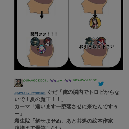
2022-05-06 05:52
@UMA00683068：
ユーマ
ぐだ「俺の脳内でトロピからな
@6tMLeSVFrpyBMmm
いで！夏の魔王！！」
カーマ「違いますー堕落させに来たんですぅ
ー」
殺生院「解せませぬ、あと其処の絵本作家
腹抱えて爆笑しない」