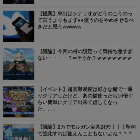
【提案】東出はシナリオがどうのこうのっ
て言うよりもまず●●使うのをやめさせるべ
きだと思うwwwww
【議論】今回の村の設定って気持ち悪すぎ
ない・・・・？⇐そうか？ｗｗｗｗｗｗｗ
【イベント】超高難易度は好きな鯖で一通
りクリアしたけど、あの鯖使ったら10倍ぐ
らい簡単にクリア出来て虚しくなっ
た。。。
【議論】2万でモルガン宝具2ｷﾀﾜ！！！聖杯
で強化すれば使えんこともないよね？？？