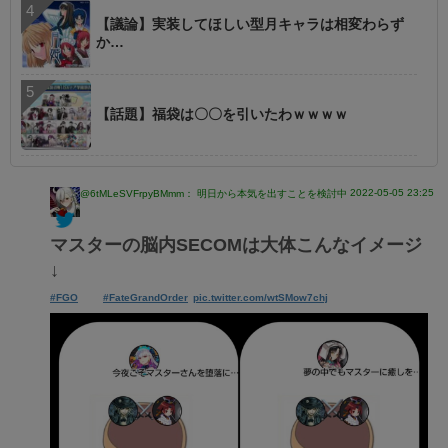
【議論】実装してほしい型月キャラは相変わらず
か…
【話題】福袋は〇〇を引いたわｗｗｗｗ
2022-05-05 23:25
@6tMLeSVFrpyBMmm： 明日から本気を出すことを検討中
マスターの脳内SECOMは大体こんなイメージ
↓
#FGO
#FateGrandOrder
pic.twitter.com/wtSMow7chj