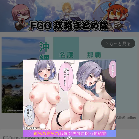
もっと見る
arrow_forward_ios
Powered by 
GliaStudios
M
u
FGO攻略まとめ隊
>
ネタ・雑談
>