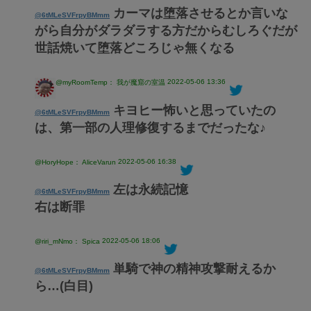
カーマは堕落させるとか言いな
@6tMLeSVFrpyBMmm
がら自分がダラダラする方だからむしろぐだが
世話焼いて堕落どころじゃ無くなる
2022-05-06 13:36
@myRoomTemp： 我が魔窟の室温
キヨヒー怖いと思っていたの
@6tMLeSVFrpyBMmm
は、第一部の人理修復するまでだったな♪
2022-05-06 16:38
@HoryHope： AliceVarun
左は永続記憶
@6tMLeSVFrpyBMmm
右は断罪
2022-05-06 18:06
@riri_mNmo： Spica
単騎で神の精神攻撃耐えるか
@6tMLeSVFrpyBMmm
ら…(白目)