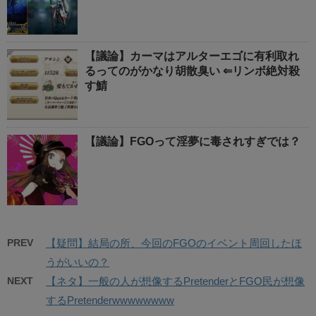
【議論】カーマはアルターエゴに有利取れ
るってのがかなり胡散臭い ⇐リンボ絶対殺
す鯖
【議論】FGOって淫夢に毒されすぎでは？
PREV
【疑問】結局の所、今回のFGOのイベント周回したほ
うがいいの？
NEXT
【ネタ】一般の人が想像するPretenderとFGO民が想像
するPretenderwwwwwwww