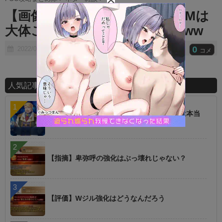
t
【画像】マスターの脳内SECOMは
e
大体こんなイメージwwwwwwww
0
2022/05/08
コメ
人気記事ランキング
【話題】低レアを育てた方が強いというのは本当
に罠
【指摘】卑弥呼の強化はぶっ壊れじゃない？
【評価】Wジル強化はどうなんだろう