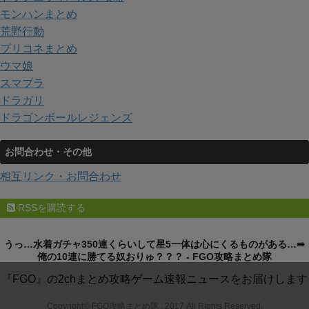
モンハンまとめ
荒野行動
プリコネまとめ
ウマ娘
スマブラ
ドラガリ
ドラゴンボールレジェンズ
お問合わせ・その他
相互リンク・お問合わせ
RSSを購読する
うっ…水着ガチャ350連くらいして星5一体は心にくるものがある…⇛
俺の10連に勝てる奴おりゅ？？？ - FGO攻略まとめ隊
『FGO』の2chまとめ攻略ゲーム速報ニュースをお届けします
Copyright© FGO攻略まとめ隊 , 2017 All Rights Reserved.