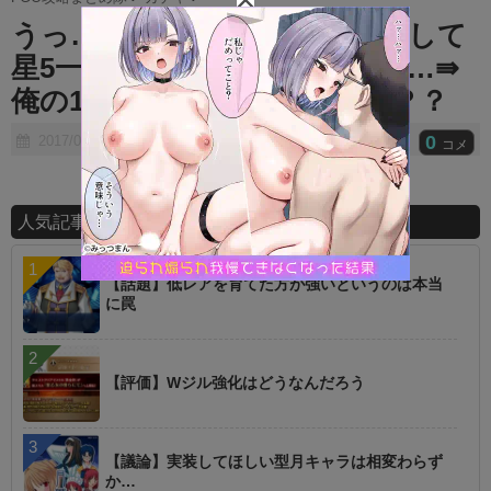
t
うっ…水着ガチャ350連くらいして
e
星5一体は心にくるものがある…⇛
俺の10連に勝てる奴おりゅ？？？
0
2017/07/13
コメ
人気記事ランキング
【話題】低レアを育てた方が強いというのは本当
に罠
【評価】Wジル強化はどうなんだろう
【議論】実装してほしい型月キャラは相変わらず
か…