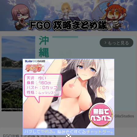
もっと見る
arrow_forward_ios
Powered by 
GliaStudios
M
u
FGO攻略まとめ隊
>
ガチャ
>