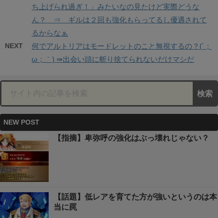
ち上げられ過ぎ！」みたいなの見たけど実際どうな
ん？ ⇒ ギルは２回も強化もらってるし優遇されて
るからなぁ
NEXT
何でアルトリアはモードレットのこと無視するの？(´；
ω；｀) ⇛出会い頭に斬り捨てられないだけマシだ
NEW POST
【指摘】卑弥呼の強化はぶっ壊れじゃない？
【話題】低レアを育てた方が強いというのは本
当に罠