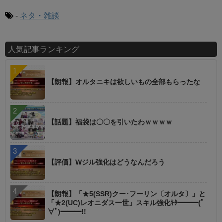
-
ネタ・雑談
人気記事ランキング
【朗報】オルタニキは欲しいもの全部もらったな
【話題】福袋は〇〇を引いたわｗｗｗｗ
【評価】Wジル強化はどうなんだろう
【朗報】「★5(SSR)クー･フーリン〔オルタ〕」と
「★2(UC)レオニダス一世」スキル強化ｷﾀ━━━(ﾟ
∀ﾟ)━━━!!