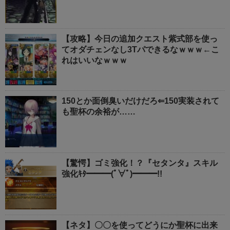
【攻略】今日の追加クエスト紫式部を使っ
てオダチェンなし3Tパできるなｗｗｗ←こ
れはいいなｗｗｗ
150とか面倒臭いだけだろ⇐150実装されて
も聖杯の余裕が……
【驚愕】ゴミ強化！？『セタンタ』スキル
強化ｷﾀ━━━(ﾟ∀ﾟ)━━━!!
【ネタ】〇〇を使ってどうにか聖杯に出来