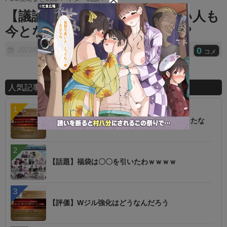
t
【議論】あの配布鯖持ってない人も
e
今となっては多いのでは？？？
0
2022/07/21
コメ
人気記事ランキング
【朗報】オルタニキは欲しいもの全部もらったな
【話題】福袋は〇〇を引いたわｗｗｗｗ
【評価】Wジル強化はどうなんだろう