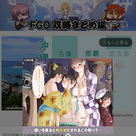
もっと見る
arrow_forward_ios
Powered by 
GliaStudios
M
u
FGO攻略まとめ隊
>
ネタ・雑談
>