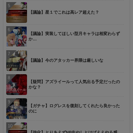
【議論】星１でこれは高レア超えた？
【議論】実装してほしい型月キャラは相変わらず
か…
【議論】今のアタッカー界隈は厳しいな
【疑問】アズライールって人気出る予定だったの
かな？
【ガチャ】ログレスを復刻してくれたら良かった
のに
【強化】とりあえずNP生やしとけばええやろ感