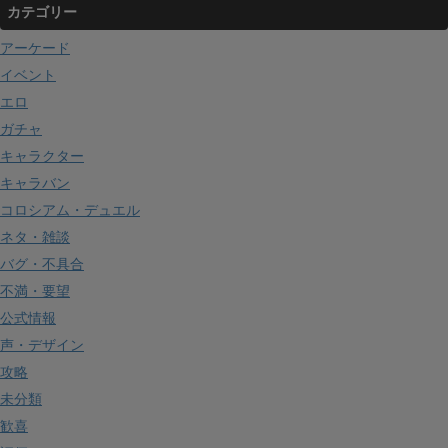
カテゴリー
アーケード
イベント
エロ
ガチャ
キャラクター
キャラバン
コロシアム・デュエル
ネタ・雑談
バグ・不具合
不満・要望
公式情報
声・デザイン
攻略
未分類
歓喜