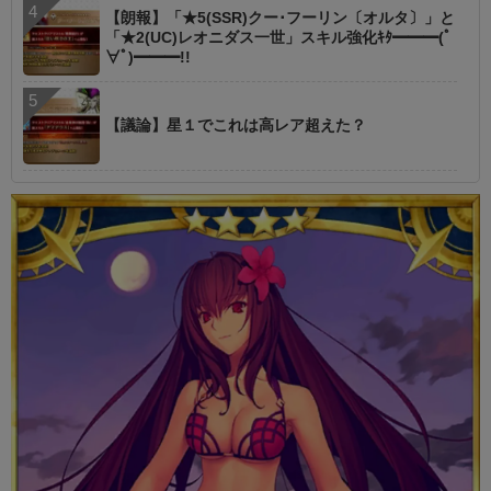
【朗報】「★5(SSR)クー･フーリン〔オルタ〕」と
「★2(UC)レオニダス一世」スキル強化ｷﾀ━━━(ﾟ
∀ﾟ)━━━!!
【議論】星１でこれは高レア超えた？