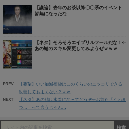
【議論】去年のお茶以降〇〇系のイベント
皆無になったな
【ネタ】そろそろエイプリルフールだな！⇐
あの鯖のスキル変更してみようぜｗｗｗ
PREV
【要望】いい加減福袋はこのくらいのニッコリできる
改善してもよくない？ｗｗ
NEXT
【ネタ】あの鯖は水着になってどうぞ⇐お前ら「うわき
つ…」って言うじゃん…