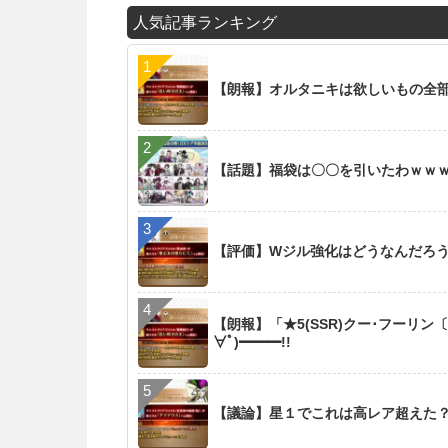
人気記事ランキング
【朗報】オルタニキは欲しいもの全
【話題】福袋は〇〇を引いたわｗｗ
【評価】Wジル強化はどうなんだろ
【朗報】「★5(SSR)クー･フーリン
∀ﾟ)━━━!!
【議論】星１でこれは高レア超えた