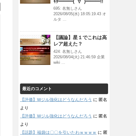
ｷﾀ━━━(ﾟ∀ﾟ)━━━!!
695: 名無しさん
2026/08/05(水) 18:05:19.43 オ
ルタ …
【議論】星１でこれは高
レア超えた？
424: 名無しさん
2026/08/04(火) 21:46:59 企業
wiki …
最近のコメント
【評価】Wジル強化はどうなんだろう
に
匿名
より
【評価】Wジル強化はどうなんだろう
に
匿名
より
【話題】福袋は〇〇を引いたわｗｗｗｗ
に
匿