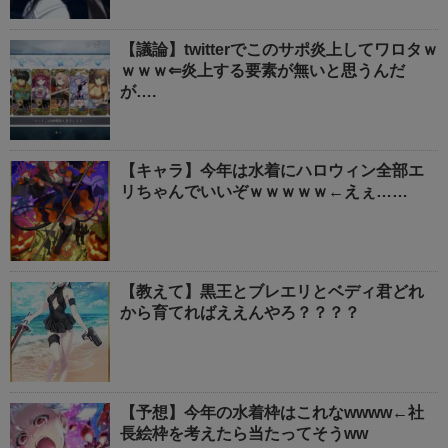
【議論】twitterでこのサポ炎上してワロタｗ
ｗｗｗ⇐炎上する要素が無いと思うんだ
が….
【キャラ】今年は水着にハロウィン全部エ
リちゃんでいいぞｗｗｗｗｗ←えぇ……
【教えて】黒王とブレエリとベディ君どれ
から育てればええんやろ？？？？
【予想】今年の水着枠はこれなwwww←社
長絵枠を考えたら当たってそうww