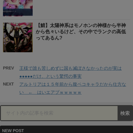
【鯖】太陽神系はモノホンの神様から半神
から色々いるけど、その中でランクの高低
ってあるん?
PREV
王様で誰も苦しめずに国も滅ぼさなかったのが実は
●●●●●だけ、という驚愕の事実
NEXT
アルトリアは１５年前から腹ペコキャラだから仕方な
い ← はいエアプｗｗｗｗｗ
NEW POST