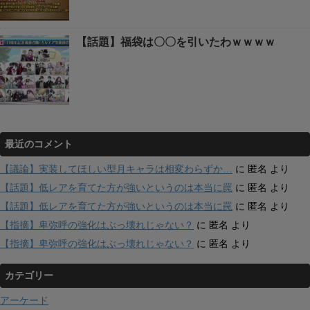
【話題】福袋は〇〇を引いたわｗｗｗｗ
最近のコメント
【議論】実装してほしい型月キャラは相変わらずか…
に
匿名
より
【話題】低レアを育てた方が強いというのは本当に罠
に
匿名
より
【話題】低レアを育てた方が強いというのは本当に罠
に
匿名
より
【指摘】卑弥呼の強化はぶっ壊れじゃない？
に
匿名
より
【指摘】卑弥呼の強化はぶっ壊れじゃない？
に
匿名
より
カテゴリー
アーケード