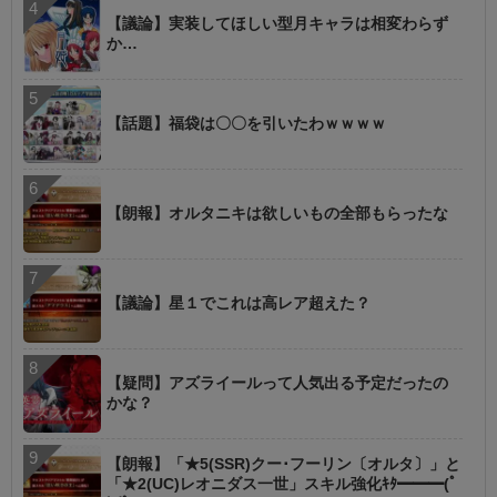
【議論】実装してほしい型月キャラは相変わらず
か…
【話題】福袋は〇〇を引いたわｗｗｗｗ
【朗報】オルタニキは欲しいもの全部もらったな
【議論】星１でこれは高レア超えた？
【疑問】アズライールって人気出る予定だったの
かな？
【朗報】「★5(SSR)クー･フーリン〔オルタ〕」と
「★2(UC)レオニダス一世」スキル強化ｷﾀ━━━(ﾟ