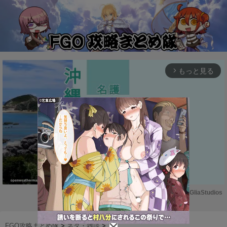
もっと見る
arrow_forward_ios
Powered by 
GliaStudios
M
u
FGO攻略まとめ隊
>
ネタ・雑談
>