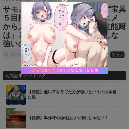
t
サモさんの為に23日まで回さず宝具
e
５目指す！⇛ 「これだからアニメ
から入ったイナゴは」とか「性能厨
は」とか言われたんだけどそんな
強いの？(´・ω・`)
1
2017/07/14
コメ
人気記事ランキング
【話題】低レアを育てた方が強いというのは本当
に罠
【指摘】卑弥呼の強化はぶっ壊れじゃない？