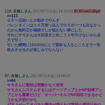
118:
名無しさん
2017/07/14(金) 14:24:03
ID:9TuwX1Bg0
>>113
☆５一点狙いとか勘弁でやんす
バレンタインは１０万突っ込んで☆５が一つも出なかっ
たから無料石か福袋でしか狙わない事にした
それにサモさんは今回逃すと向こう１年引けないから全
力で引く
引いた瞬間に10/10/10にして聖杯も入るところまで一気
飲みさせるのが楽しみでならない
97:
名無しさん
2017/07/14(金) 14:06:47
>>64
サモさんに聖杯は実際かなり有用
サモさんシステムするにはアーツアップとかNP効率アッ
プとかも重要だけど、オーバーキルでNP回収できるかど
うかも大切だから
ATK上がってオバキル圏内が増えれば普段の周回以外の