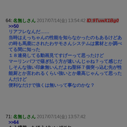
64:
名無しさん
2017/07/14(金) 13:54:42
ID:9TuwX1Bg0
>>50
リアフレなんだ……
当時はえっちゃんの性能を知らなかったのもあるけどあ
の時も馬鹿にされたわサモさんシステムは素材とか調べ
てる間に知った
１８連発してる動画見てすげーって思ったけど
マーリンバフで薙ぎ払う方が速いんじゃね？って感じだ
しそんな強い印象無いんだよね聖杯７個突っ込む先が性
能厨とか言われるくらい強いとか最高じゃんって思った
んだけど
便利なだけで強くは無いって事なのかな？
71:
名無しさん
2017/07/14(金) 13:57:42
>>64