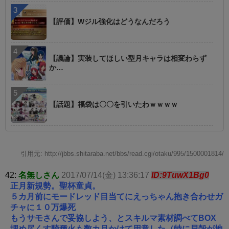
【評価】Wジル強化はどうなんだろう
【議論】実装してほしい型月キャラは相変わらず
か…
【話題】福袋は〇〇を引いたわｗｗｗｗ
引用元: http://jbbs.shitaraba.net/bbs/read.cgi/otaku/995/1500001814/
42:
名無しさん
2017/07/14(金) 13:36:17
ID:9TuwX1Bg0
正月新規勢。聖杯童貞。
５カ月前にモードレッド目当てにえっちゃん抱き合わせガ
チャに１０万爆死
もうサモさんで妥協しよう、とスキルマ素材調べてBOX
埋め尽くす騎種火も数カ月かけて用意した（特に貝殻が地