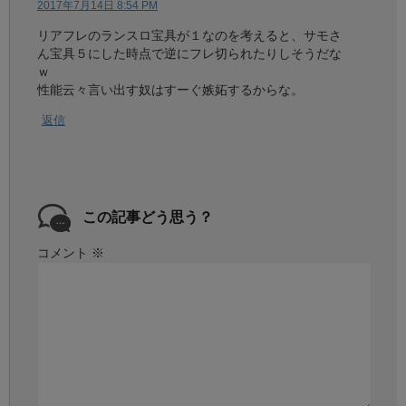
2017年7月14日 8:54 PM
リアフレのランスロ宝具が１なのを考えると、サモさ
ん宝具５にした時点で逆にフレ切られたりしそうだな
ｗ
性能云々言い出す奴はすーぐ嫉妬するからな。
返信
この記事どう思う？
コメント
※