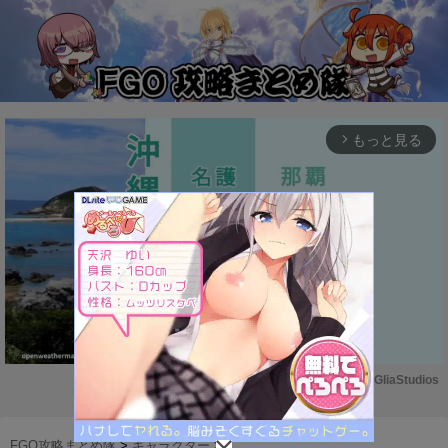
もっと見る
arrow_forward_ios
Powered by 
GliaStudios
M
u
FGO攻略まとめ隊
>
キャラクター
>