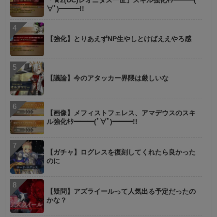
「★2(UC)レオニダス一世」スキル強化ｷﾀ━━━(ﾟ
∀ﾟ)━━━!!
【強化】とりあえずNP生やしとけばええやろ感
【議論】今のアタッカー界隈は厳しいな
【画像】メフィストフェレス、アマデウスのスキ
ル強化ｷﾀ━━━(ﾟ∀ﾟ)━━━!!
【ガチャ】ログレスを復刻してくれたら良かった
のに
【疑問】アズライールって人気出る予定だったの
かな？