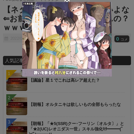
t
【ネタ】今年の水着は全員強いよな
e
⇐お前それあの鯖の前で言えんの？
ｗｗｗｗ
0
2022/09/25
コメ
人気記事ランキング
【議論】星１でこれは高レア超えた？
【朗報】オルタニキは欲しいもの全部もらったな
【朗報】「★5(SSR)クー･フーリン〔オルタ〕」と
「★2(UC)レオニダス一世」スキル強化ｷﾀ━━━(ﾟ