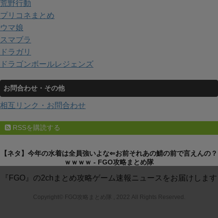
荒野行動
プリコネまとめ
ウマ娘
スマブラ
ドラガリ
ドラゴンボールレジェンズ
お問合わせ・その他
相互リンク・お問合わせ
RSSを購読する
【ネタ】今年の水着は全員強いよな⇐お前それあの鯖の前で言えんの？
ｗｗｗｗ - FGO攻略まとめ隊
『FGO』の2chまとめ攻略ゲーム速報ニュースをお届けします
Copyright© FGO攻略まとめ隊 , 2022 All Rights Reserved.