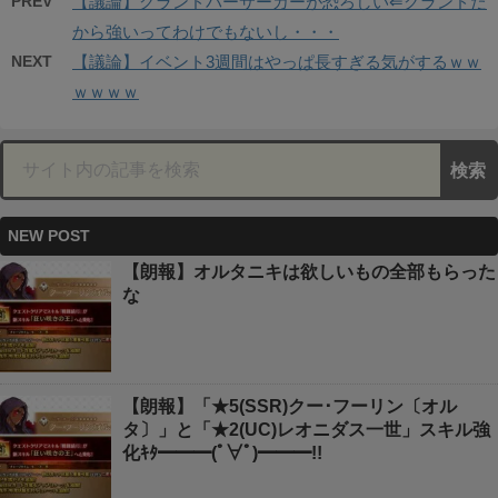
PREV
【議論】グランドバーサーカーが恐ろしい⇐グランドだ
から強いってわけでもないし・・・
NEXT
【議論】イベント3週間はやっぱ長すぎる気がするｗｗ
ｗｗｗｗ
NEW POST
【朗報】オルタニキは欲しいもの全部もらった
な
【朗報】「★5(SSR)クー･フーリン〔オル
タ〕」と「★2(UC)レオニダス一世」スキル強
化ｷﾀ━━━(ﾟ∀ﾟ)━━━!!