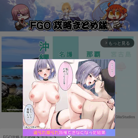
もっと見る
arrow_forward_ios
Powered by 
GliaStudios
M
u
FGO攻略まとめ隊
>
ガチャ
>