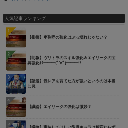
人気記事ランキング
【指摘】卑弥呼の強化はぶっ壊れじゃない？
【朗報】ヴリトラのスキル強化＆エイリークの宝
具強化ｷﾀ━━━(ﾟ∀ﾟ)━━━!!
【話題】低レアを育てた方が強いというのは本当
に罠
【議論】エイリークの強化は微妙？
【議論】実装してほしい型月キャラは相変わらず