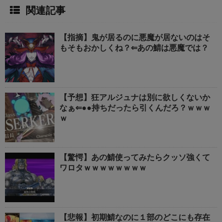
関連記事
【指摘】鬼が居るのに悪魔が居ないのはそ
もそもおかしくね？⇐あの鯖は悪魔では？
【予想】狂アルジュナは別に欲しくないか
なぁ⇐●●持ちだったら引くんだろ？ｗｗｗ
ｗ
【驚愕】あの鯖使ってみたらクッソ強くて
ワロタｗｗｗｗｗｗｗｗ
【悲報】初期鯖なのに１部のどこにも存在