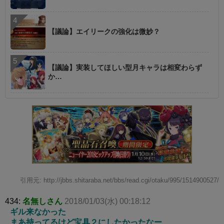
【議論】エイリークの強化は微妙？
【議論】実装してほしい型月キャラは相変わらず
か…
引用元: http://jbbs.shitaraba.net/bbs/read.cgi/otaku/995/1514900527/
434:
名無しさん
2018/01/03(水) 00:18:12
ギル来なかった
まあ持ってるけど宝具２にしたかったなー