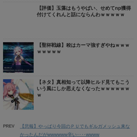
【評価】玉藻はもうやばい、せめてnp獲得
付けてくれんと話にならんわｗｗｗｗｗ
【聖杯戦線】殺はカーマ強すぎやねｗｗｗ
ｗｗｗｗｗ
【ネタ】真相知って以降ヒルド見てもこう
いう風にしか思えなくなったｗｗｗｗｗｗ
ｗ
PREV
【悲報】やっぱり今回のＰＵでもギルガメッシュ来な
かったんだがwwwwww辛い‥‥wwww