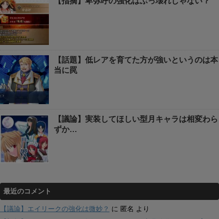
【指摘】卑弥呼の強化はぶっ壊れじゃない？
【話題】低レアを育てた方が強いというのは本
当に罠
【議論】実装してほしい型月キャラは相変わら
ずか…
最近のコメント
【議論】エイリークの強化は微妙？
に
匿名
より