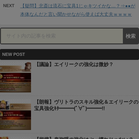
NEXT
【疑問】北斎は流石に宝具1じゃキツイかな…？⇒●●が
本体なんだと言い聞かせながら使えば大丈夫ｗｗｗｗ
NEW POST
【議論】エイリークの強化は微妙？
【朗報】ヴリトラのスキル強化＆エイリークの
宝具強化ｷﾀ━━━(ﾟ∀ﾟ)━━━!!