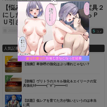
t
【悩み】ギルガメッシュさん宝具２
e
にしたらめちゃくちゃ強いからＰ
Ｕ引きたくなる‥‥！
5
2018/01/03
コメ
人気記事ランキング
【指摘】卑弥呼の強化はぶっ壊れじゃない？
【朗報】ヴリトラのスキル強化＆エイリークの宝
具強化ｷﾀ━━━(ﾟ∀ﾟ)━━━!!
【話題】低レアを育てた方が強いというのは本当
に罠