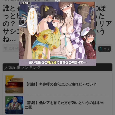
t
誰ともなんの関わりもないあのぽ
e
っと出の龍宮城は結局なんだった
の？ ⇒ しかもダユーよりロリア
サシンの方がまだ関係あるという
ね…
1
2017/07/15
コメ
人気記事ランキング
【指摘】卑弥呼の強化はぶっ壊れじゃない？
【話題】低レアを育てた方が強いというのは本当
に罠