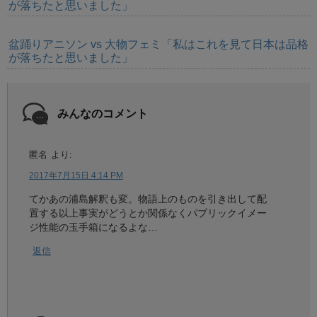
が落ちたと思いました」
盆踊りアニソン vs 大物フェミ「私はこれを見て日本は品格
が落ちたと思いました」
みんなのコメント
匿名
より:
2017年7月15日 4:14 PM
てかあの浦島解釈も変。物語上のものを引き出して配
置する以上事実がどうとか関係なくパブリックイメー
ジ性能の玉手箱になるよな…
返信