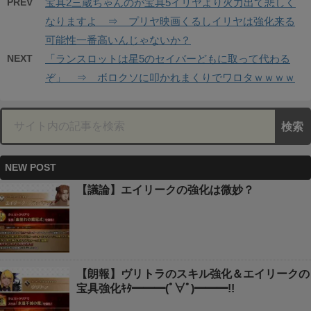
PREV
宝具2三蔵ちゃんのが宝具5イリヤより火力出て悲しく
なりますよ ⇒ プリヤ映画くるしイリヤは強化来る
可能性一番高いんじゃないか？
NEXT
「ランスロットは星5のセイバーどもに取って代わる
ぞ」 ⇒ ボロクソに叩かれまくりでワロタｗｗｗｗ
NEW POST
【議論】エイリークの強化は微妙？
【朗報】ヴリトラのスキル強化＆エイリークの
宝具強化ｷﾀ━━━(ﾟ∀ﾟ)━━━!!