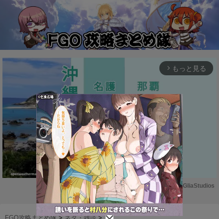
もっと見る
arrow_forward_ios
Powered by 
GliaStudios
M
u
FGO攻略まとめ隊
>
ネタ・雑談
>