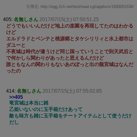
引用元: http://egg.2ch.net/test/read.cgi/applism/1500051536/
405:
名無しさん
2017/07/15(土) 07:50:51.25
どうでもいいんだけど地上の楽園を再現してたのはわかる
けど
エルドラドとペンテと桃源郷とタケシリリィと水上都市は
ダユーと
不夜城は時代が違うけど同じ国っていうことで則天武后と
で何かしら関わりがあったと思えるんだけど
誰ともなんの関わりもないあのぽっと出の龍宮城はなんだ
ったの
414:
名無しさん
2017/07/15(土) 07:55:02.85
>>405
竜宮城は本当に雑
乙姫いないのに玉手箱だけあって
敵も味方も雑に玉手箱をチートアイテムとして使うだけ
だし