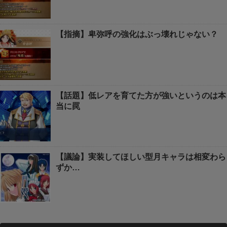
【指摘】卑弥呼の強化はぶっ壊れじゃない？
【話題】低レアを育てた方が強いというのは本
当に罠
【議論】実装してほしい型月キャラは相変わら
ずか…