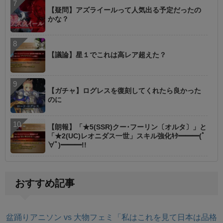
【疑問】アズライールって人気出る予定だったの
かな？
【議論】星１でこれは高レア超えた？
【ガチャ】ログレスを復刻してくれたら良かった
のに
【朗報】「★5(SSR)クー･フーリン〔オルタ〕」と
「★2(UC)レオニダス一世」スキル強化ｷﾀ━━━(ﾟ
∀ﾟ)━━━!!
おすすめ記事
盆踊りアニソン vs 大物フェミ「私はこれを見て日本は品格