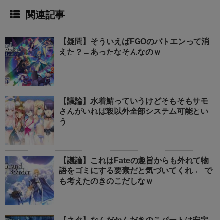
関連記事
【疑問】そういえばFGOのバトエンって消
えた？←あったなそんなのｗ
【議論】水着鯖っていうけどそもそもサモ
さんがいれば殺以外全部システム可能とい
う
【議論】これはFateの趣旨からも外れて物
語をゴミにする要素だと気づいてくれ ← で
も考えたのきのこだしなｗ
【ネタ】なんだかんだきのこパートは安定