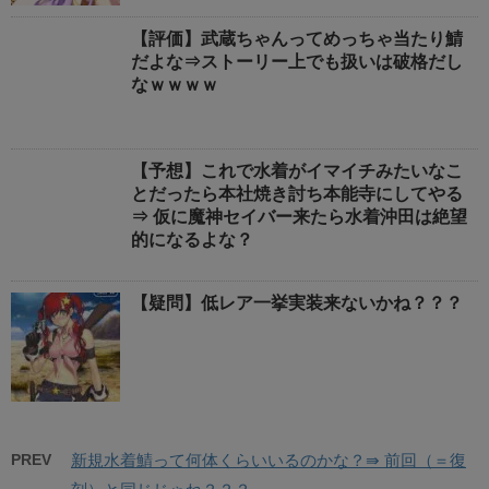
【評価】武蔵ちゃんってめっちゃ当たり鯖
だよな⇒ストーリー上でも扱いは破格だし
なｗｗｗｗ
【予想】これで水着がイマイチみたいなこ
とだったら本社焼き討ち本能寺にしてやる
⇒ 仮に魔神セイバー来たら水着沖田は絶望
的になるよな？
【疑問】低レア一挙実装来ないかね？？？
PREV
新規水着鯖って何体くらいいるのかな？⇛ 前回（＝復