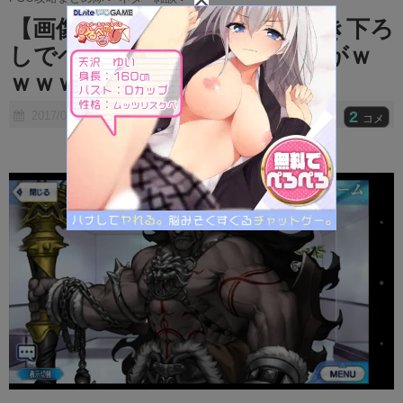
t
【画像】FGOリアルイベの描き下ろ
e
しでヘラクレスがダサいんだがｗ
ｗｗｗｗｗ
2
2017/07/15
コメ