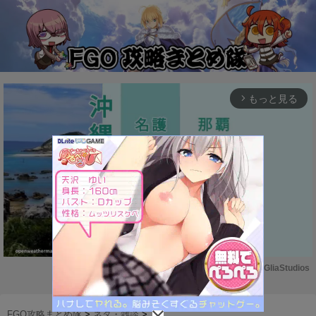
もっと見る
arrow_forward_ios
Powered by 
GliaStudios
M
u
FGO攻略まとめ隊
>
ネタ・雑談
>